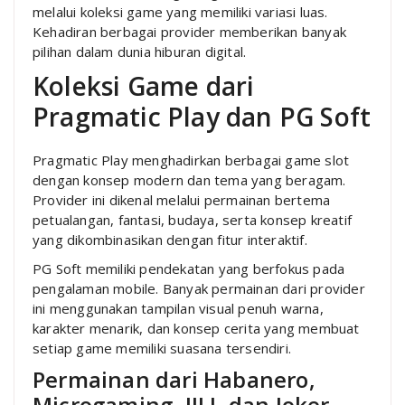
melalui koleksi game yang memiliki variasi luas.
Kehadiran berbagai provider memberikan banyak
pilihan dalam dunia hiburan digital.
Koleksi Game dari
Pragmatic Play dan PG Soft
Pragmatic Play menghadirkan berbagai game slot
dengan konsep modern dan tema yang beragam.
Provider ini dikenal melalui permainan bertema
petualangan, fantasi, budaya, serta konsep kreatif
yang dikombinasikan dengan fitur interaktif.
PG Soft memiliki pendekatan yang berfokus pada
pengalaman mobile. Banyak permainan dari provider
ini menggunakan tampilan visual penuh warna,
karakter menarik, dan konsep cerita yang membuat
setiap game memiliki suasana tersendiri.
Permainan dari Habanero,
Microgaming, JILI, dan Joker