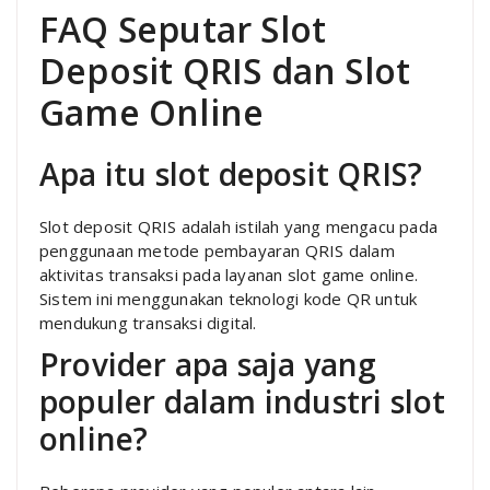
FAQ Seputar Slot
Deposit QRIS dan Slot
Game Online
Apa itu slot deposit QRIS?
Slot deposit QRIS adalah istilah yang mengacu pada
penggunaan metode pembayaran QRIS dalam
aktivitas transaksi pada layanan slot game online.
Sistem ini menggunakan teknologi kode QR untuk
mendukung transaksi digital.
Provider apa saja yang
populer dalam industri slot
online?