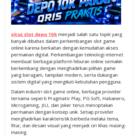
situs slot depo 10k
menjadi salah satu topik yang
banyak dibahas dalam perkembangan slot game
online karena berkaitan dengan kemudahan akses
permainan digital. Perkembangan teknologi internet
membuat berbagai platform hiburan online semakin
berkembang dengan menghadirkan pilihan game
yang beragam, tampilan modern, serta dukungan
sistem digital yang mengikuti kebutuhan pengguna.
Dalam industri slot game online, berbagai provider
ternama seperti Pragmatic Play, PG Soft, Habanero,
Microgaming, JILI, dan Joker terus menciptakan
permainan dengan konsep unik. Setiap provider
menghadirkan karakteristik berbeda melalui tema,
fitur, dan desain visual yang menjadi ciri khas masing-
masing.