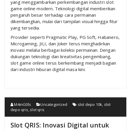
yang menggambarkan perkembangan industri slot
game online modern. Teknologi digital memberikan
pengaruh besar terhadap cara permainan
dikembangkan, mulai dari tampilan visual hingga fitur
yang tersedia.
Provider seperti Pragmatic Play, PG Soft, Habanero,
Microgaming, JILI, dan Joker terus menghadirkan
inovasi melalui berbagai koleksi permainan. Dengan
dukungan teknologi dan kreativitas pengembang,
slot game online terus berkembang menjadi bagian
dari industri hiburan digital masa kini.
M4inG0ls
Uncategorized
slot depo 10k
,
slot
depo qris
,
slot qris
Slot QRIS: Inovasi Digital untuk