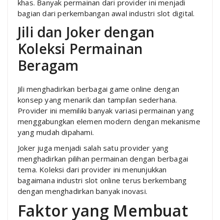
khas. Banyak permainan dari provider ini menjadi
bagian dari perkembangan awal industri slot digital.
Jili dan Joker dengan
Koleksi Permainan
Beragam
Jili menghadirkan berbagai game online dengan
konsep yang menarik dan tampilan sederhana.
Provider ini memiliki banyak variasi permainan yang
menggabungkan elemen modern dengan mekanisme
yang mudah dipahami.
Joker juga menjadi salah satu provider yang
menghadirkan pilihan permainan dengan berbagai
tema. Koleksi dari provider ini menunjukkan
bagaimana industri slot online terus berkembang
dengan menghadirkan banyak inovasi.
Faktor yang Membuat