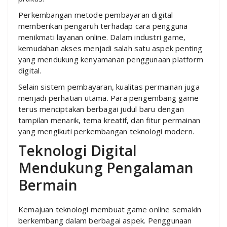
Perkembangan metode pembayaran digital
memberikan pengaruh terhadap cara pengguna
menikmati layanan online. Dalam industri game,
kemudahan akses menjadi salah satu aspek penting
yang mendukung kenyamanan penggunaan platform
digital.
Selain sistem pembayaran, kualitas permainan juga
menjadi perhatian utama. Para pengembang game
terus menciptakan berbagai judul baru dengan
tampilan menarik, tema kreatif, dan fitur permainan
yang mengikuti perkembangan teknologi modern.
Teknologi Digital
Mendukung Pengalaman
Bermain
Kemajuan teknologi membuat game online semakin
berkembang dalam berbagai aspek. Penggunaan