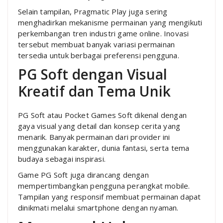
Selain tampilan, Pragmatic Play juga sering
menghadirkan mekanisme permainan yang mengikuti
perkembangan tren industri game online. Inovasi
tersebut membuat banyak variasi permainan
tersedia untuk berbagai preferensi pengguna.
PG Soft dengan Visual
Kreatif dan Tema Unik
PG Soft atau Pocket Games Soft dikenal dengan
gaya visual yang detail dan konsep cerita yang
menarik. Banyak permainan dari provider ini
menggunakan karakter, dunia fantasi, serta tema
budaya sebagai inspirasi.
Game PG Soft juga dirancang dengan
mempertimbangkan pengguna perangkat mobile.
Tampilan yang responsif membuat permainan dapat
dinikmati melalui smartphone dengan nyaman.