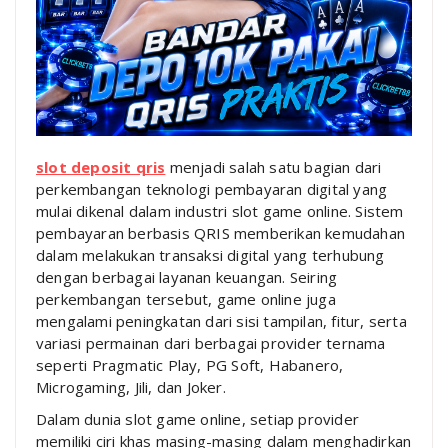
slot deposit qris
menjadi salah satu bagian dari
perkembangan teknologi pembayaran digital yang
mulai dikenal dalam industri slot game online. Sistem
pembayaran berbasis QRIS memberikan kemudahan
dalam melakukan transaksi digital yang terhubung
dengan berbagai layanan keuangan. Seiring
perkembangan tersebut, game online juga
mengalami peningkatan dari sisi tampilan, fitur, serta
variasi permainan dari berbagai provider ternama
seperti Pragmatic Play, PG Soft, Habanero,
Microgaming, Jili, dan Joker.
Dalam dunia slot game online, setiap provider
memiliki ciri khas masing-masing dalam menghadirkan