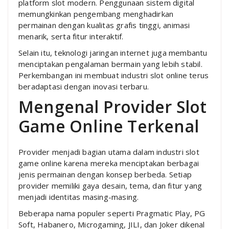
platform slot modern. Penggunaan sistem digital
memungkinkan pengembang menghadirkan
permainan dengan kualitas grafis tinggi, animasi
menarik, serta fitur interaktif.
Selain itu, teknologi jaringan internet juga membantu
menciptakan pengalaman bermain yang lebih stabil.
Perkembangan ini membuat industri slot online terus
beradaptasi dengan inovasi terbaru.
Mengenal Provider Slot
Game Online Terkenal
Provider menjadi bagian utama dalam industri slot
game online karena mereka menciptakan berbagai
jenis permainan dengan konsep berbeda. Setiap
provider memiliki gaya desain, tema, dan fitur yang
menjadi identitas masing-masing.
Beberapa nama populer seperti Pragmatic Play, PG
Soft, Habanero, Microgaming, JILI, dan Joker dikenal