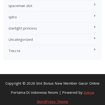
spaceman slot
spbo
starlight princess
Uncategorized
Текста
Copyright © 2026 Slot Bonus New Member Gacor Online
Pertama Di Indonesia Resmi | Powered by
Specia
WordPress Theme