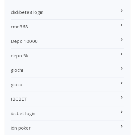
clickbet88 login
cmd368
Depo 10000
depo 5k
giochi
gioco
IBCBET
ibcbet login
idn poker