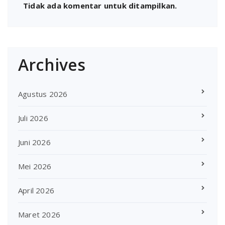
Tidak ada komentar untuk ditampilkan.
Archives
Agustus 2026
Juli 2026
Juni 2026
Mei 2026
April 2026
Maret 2026