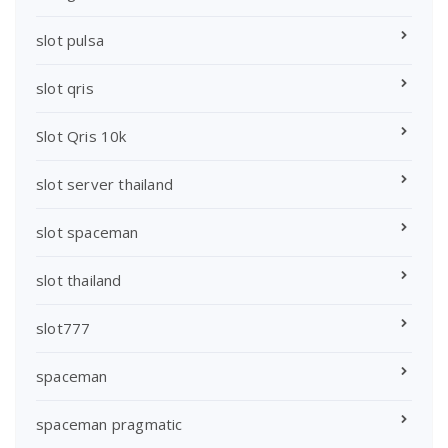
slot pulsa
slot qris
Slot Qris 10k
slot server thailand
slot spaceman
slot thailand
slot777
spaceman
spaceman pragmatic