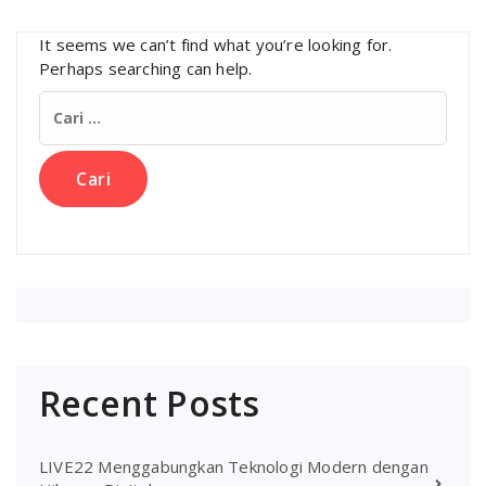
It seems we can’t find what you’re looking for.
Perhaps searching can help.
Cari
untuk:
Recent Posts
LIVE22 Menggabungkan Teknologi Modern dengan