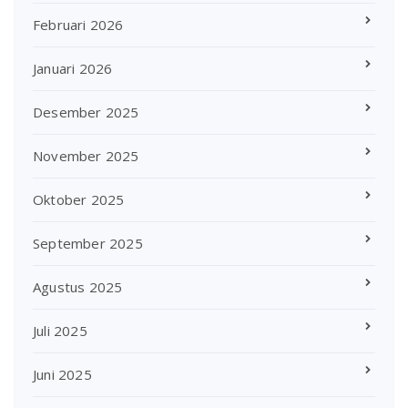
Februari 2026
Januari 2026
Desember 2025
November 2025
Oktober 2025
September 2025
Agustus 2025
Juli 2025
Juni 2025