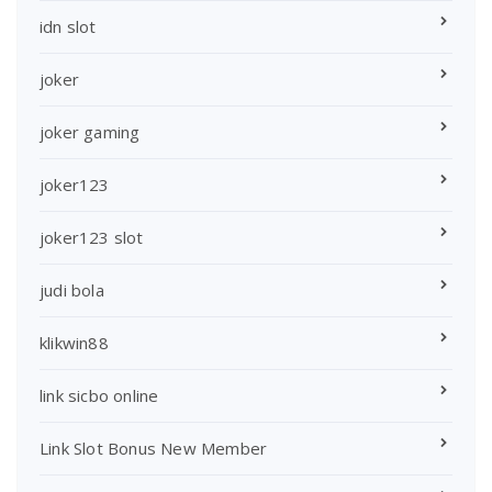
idn slot
joker
joker gaming
joker123
joker123 slot
judi bola
klikwin88
link sicbo online
Link Slot Bonus New Member