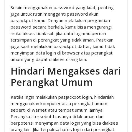
Selain menggunakan password yang kuat, penting
juga untuk rutin mengganti password akun
pasjackpot kamu. Dengan melakukan pergantian
password secara berkala, kamu bisa mengurangi
risiko akses tidak sah jika data loginmu pernah
tersimpan di perangkat yang tidak aman. Pastikan
juga saat melakukan pasjackpot daftar, kamu tidak
menyimpan data login di browser atau perangkat
umum yang dapat diakses orang lain.
Hindari Mengakses dari
Perangkat Umum
Ketika ingin melakukan pasjackpot login, hindarilah
menggunakan komputer atau perangkat umum
seperti di warnet atau tempat umum lainnya.
Perangkat tersebut biasanya tidak aman dan
berpotensi menyimpan data login yang bisa diakses
orang lain. Jika terpaksa harus login dari perangkat