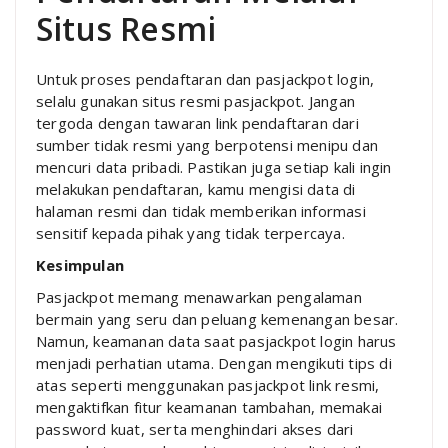
Situs Resmi
Untuk proses pendaftaran dan pasjackpot login,
selalu gunakan situs resmi pasjackpot. Jangan
tergoda dengan tawaran link pendaftaran dari
sumber tidak resmi yang berpotensi menipu dan
mencuri data pribadi. Pastikan juga setiap kali ingin
melakukan pendaftaran, kamu mengisi data di
halaman resmi dan tidak memberikan informasi
sensitif kepada pihak yang tidak terpercaya.
Kesimpulan
Pasjackpot memang menawarkan pengalaman
bermain yang seru dan peluang kemenangan besar.
Namun, keamanan data saat pasjackpot login harus
menjadi perhatian utama. Dengan mengikuti tips di
atas seperti menggunakan pasjackpot link resmi,
mengaktifkan fitur keamanan tambahan, memakai
password kuat, serta menghindari akses dari