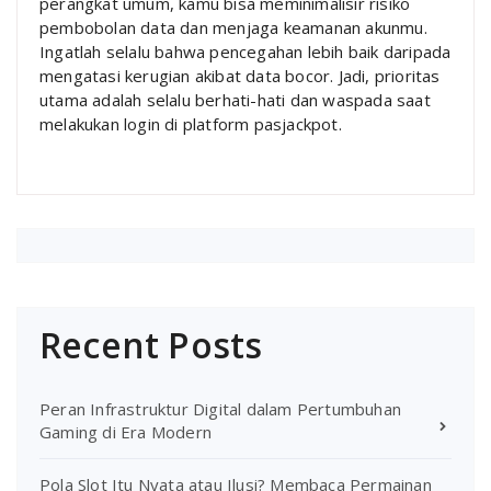
perangkat umum, kamu bisa meminimalisir risiko
pembobolan data dan menjaga keamanan akunmu.
Ingatlah selalu bahwa pencegahan lebih baik daripada
mengatasi kerugian akibat data bocor. Jadi, prioritas
utama adalah selalu berhati-hati dan waspada saat
melakukan login di platform pasjackpot.
Recent Posts
Peran Infrastruktur Digital dalam Pertumbuhan
Gaming di Era Modern
Pola Slot Itu Nyata atau Ilusi? Membaca Permainan