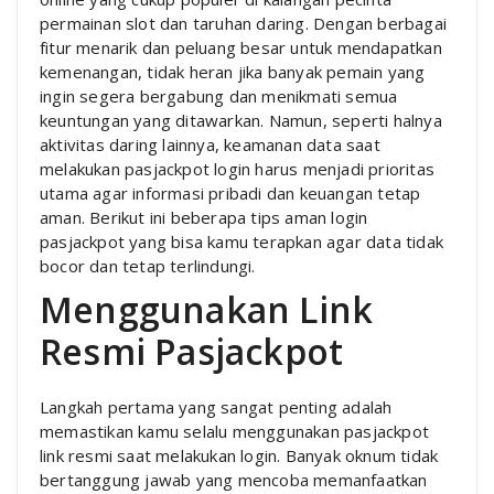
permainan slot dan taruhan daring. Dengan berbagai
fitur menarik dan peluang besar untuk mendapatkan
kemenangan, tidak heran jika banyak pemain yang
ingin segera bergabung dan menikmati semua
keuntungan yang ditawarkan. Namun, seperti halnya
aktivitas daring lainnya, keamanan data saat
melakukan pasjackpot login harus menjadi prioritas
utama agar informasi pribadi dan keuangan tetap
aman. Berikut ini beberapa tips aman login
pasjackpot yang bisa kamu terapkan agar data tidak
bocor dan tetap terlindungi.
Menggunakan Link
Resmi Pasjackpot
Langkah pertama yang sangat penting adalah
memastikan kamu selalu menggunakan pasjackpot
link resmi saat melakukan login. Banyak oknum tidak
bertanggung jawab yang mencoba memanfaatkan