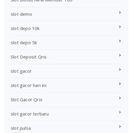
slot demo
slot depo 10k
slot depo 5k
Slot Deposit Qris
slot gacor
slot gacor hari ini
Slot Gacor Qris
slot gacor terbaru
slot pulsa