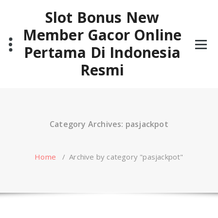
Skip
Slot Bonus New
to
content
Member Gacor Online
Pertama Di Indonesia
Resmi
Category Archives: pasjackpot
Home
/
Archive by category "pasjackpot"