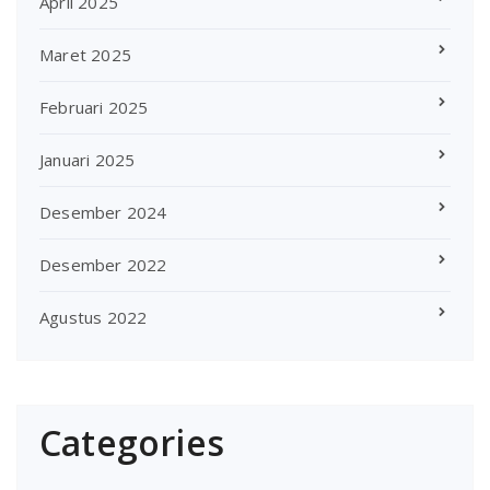
April 2025
Maret 2025
Februari 2025
Januari 2025
Desember 2024
Desember 2022
Agustus 2022
Categories