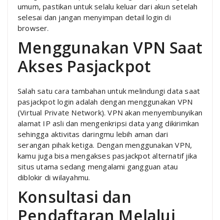
umum, pastikan untuk selalu keluar dari akun setelah
selesai dan jangan menyimpan detail login di
browser.
Menggunakan VPN Saat
Akses Pasjackpot
Salah satu cara tambahan untuk melindungi data saat
pasjackpot login adalah dengan menggunakan VPN
(Virtual Private Network). VPN akan menyembunyikan
alamat IP asli dan mengenkripsi data yang dikirimkan
sehingga aktivitas daringmu lebih aman dari
serangan pihak ketiga. Dengan menggunakan VPN,
kamu juga bisa mengakses pasjackpot alternatif jika
situs utama sedang mengalami gangguan atau
diblokir di wilayahmu.
Konsultasi dan
Pendaftaran Melalui