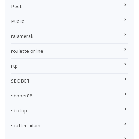
Post
Public
rajamerak
roulette online
rtp
SBOBET
sbobet88
sbotop
scatter hitam