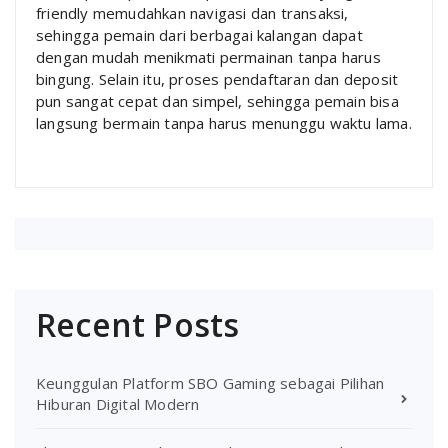
friendly memudahkan navigasi dan transaksi,
sehingga pemain dari berbagai kalangan dapat
dengan mudah menikmati permainan tanpa harus
bingung. Selain itu, proses pendaftaran dan deposit
pun sangat cepat dan simpel, sehingga pemain bisa
langsung bermain tanpa harus menunggu waktu lama.
Recent Posts
Keunggulan Platform SBO Gaming sebagai Pilihan
Hiburan Digital Modern