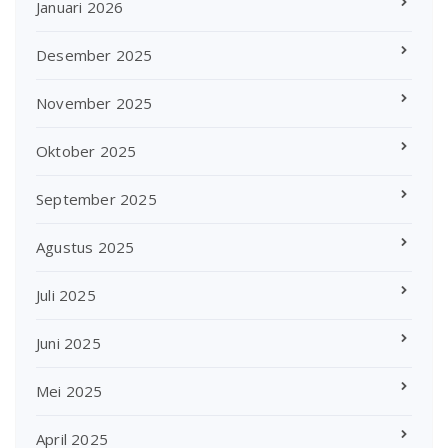
Januari 2026
Desember 2025
November 2025
Oktober 2025
September 2025
Agustus 2025
Juli 2025
Juni 2025
Mei 2025
April 2025