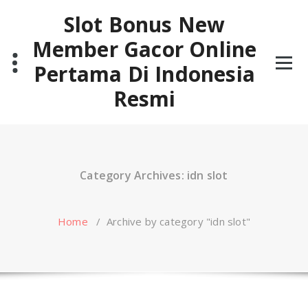
Skip
Slot Bonus New
to
content
Member Gacor Online
Pertama Di Indonesia
Resmi
Category Archives: idn slot
Home
/
Archive by category "idn slot"