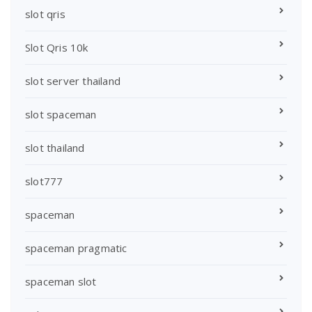
slot qris
Slot Qris 10k
slot server thailand
slot spaceman
slot thailand
slot777
spaceman
spaceman pragmatic
spaceman slot