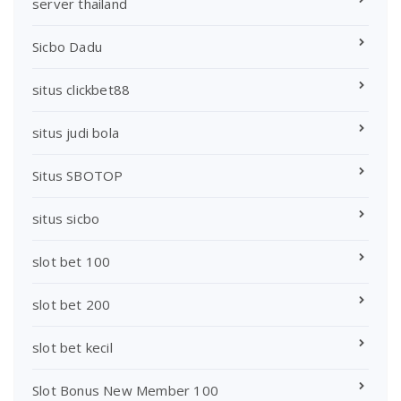
server thailand
Sicbo Dadu
situs clickbet88
situs judi bola
Situs SBOTOP
situs sicbo
slot bet 100
slot bet 200
slot bet kecil
Slot Bonus New Member 100