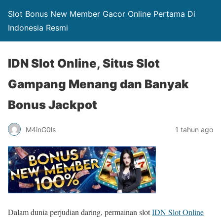
Slot Bonus New Member Gacor Online Pertama Di
Indonesia Resmi
IDN Slot Online, Situs Slot
Gampang Menang dan Banyak
Bonus Jackpot
M4inG0ls
1 tahun ago
Dalam dunia perjudian daring, permainan slot
IDN Slot Online