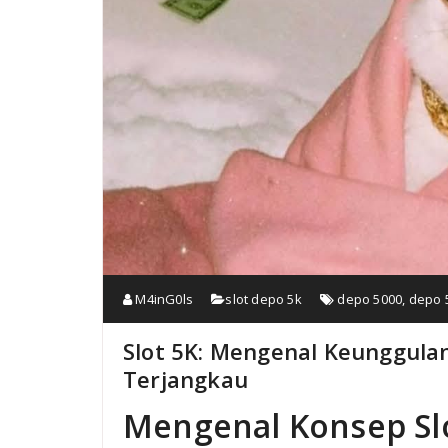
M4inG0ls
slot depo 5k
depo 5000
,
depo 
Slot 5K: Mengenal Keunggula
Terjangkau
Mengenal Konsep Sl