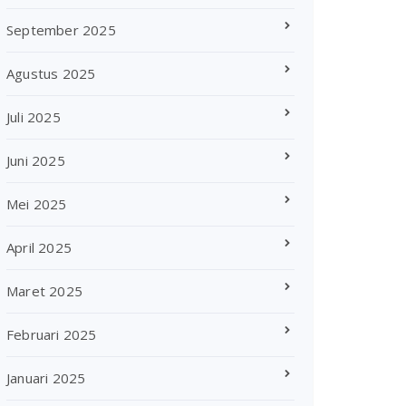
September 2025
Agustus 2025
Juli 2025
Juni 2025
Mei 2025
April 2025
Maret 2025
Februari 2025
Januari 2025