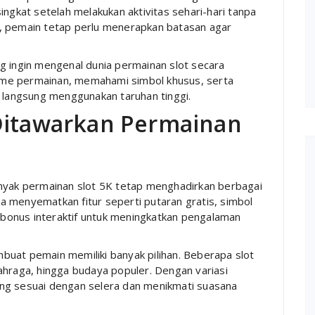
ingkat setelah melakukan aktivitas sehari-hari tanpa
, pemain tetap perlu menerapkan batasan agar
g ingin mengenal dunia permainan slot secara
me permainan, memahami simbol khusus, serta
s langsung menggunakan taruhan tinggi.
 Ditawarkan Permainan
anyak permainan slot 5K tetap menghadirkan berbagai
 menyematkan fitur seperti putaran gratis, simbol
bonus interaktif untuk meningkatkan pengalaman
uat pemain memiliki banyak pilihan. Beberapa slot
ahraga, hingga budaya populer. Dengan variasi
ng sesuai dengan selera dan menikmati suasana