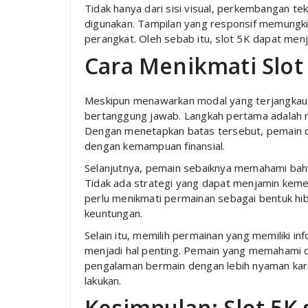
Tidak hanya dari sisi visual, perkembangan 
digunakan. Tampilan yang responsif memungki
perangkat. Oleh sebab itu, slot 5K dapat menja
Cara Menikmati Slot 
Meskipun menawarkan modal yang terjangkau,
bertanggung jawab. Langkah pertama adalah 
Dengan menetapkan batas tersebut, pemain da
dengan kemampuan finansial.
Selanjutnya, pemain sebaiknya memahami bah
Tidak ada strategi yang dapat menjamin keme
perlu menikmati permainan sebagai bentuk hi
keuntungan.
Selain itu, memilih permainan yang memiliki i
menjadi hal penting. Pemain yang memahami c
pengalaman bermain dengan lebih nyaman ka
lakukan.
Kesimpulan: Slot 5K 