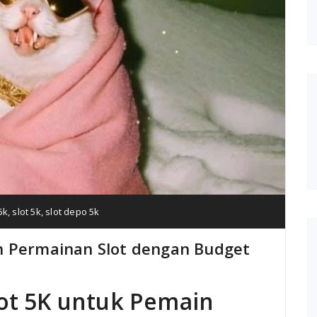
5k
,
slot 5k
,
slot depo 5k
n Permainan Slot dengan Budget
ot 5K untuk Pemain