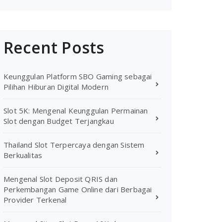
Recent Posts
Keunggulan Platform SBO Gaming sebagai
Pilihan Hiburan Digital Modern
Slot 5K: Mengenal Keunggulan Permainan
Slot dengan Budget Terjangkau
Thailand Slot Terpercaya dengan Sistem
Berkualitas
Mengenal Slot Deposit QRIS dan
Perkembangan Game Online dari Berbagai
Provider Terkenal