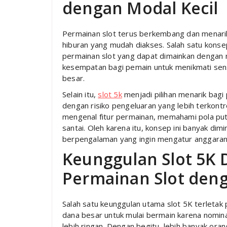
dengan Modal Kecil
Permainan slot terus berkembang dan menari
hiburan yang mudah diakses. Salah satu konse
permainan slot yang dapat dimainkan dengan 
kesempatan bagi pemain untuk menikmati sen
besar.
Selain itu,
slot 5k
menjadi pilihan menarik bagi
dengan risiko pengeluaran yang lebih terkontr
mengenal fitur permainan, memahami pola pu
santai. Oleh karena itu, konsep ini banyak di
berpengalaman yang ingin mengatur anggaran b
Keunggulan Slot 5K
Permainan Slot den
Salah satu keunggulan utama slot 5K terletak 
dana besar untuk mulai bermain karena nomi
lebih ringan. Dengan begitu, lebih banyak ora