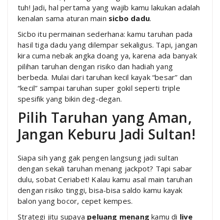
tuh! Jadi, hal pertama yang wajib kamu lakukan adalah
kenalan sama aturan main
sicbo dadu
.
Sicbo itu permainan sederhana: kamu taruhan pada
hasil tiga dadu yang dilempar sekaligus. Tapi, jangan
kira cuma nebak angka doang ya, karena ada banyak
pilihan taruhan dengan risiko dan hadiah yang
berbeda. Mulai dari taruhan kecil kayak “besar” dan
“kecil” sampai taruhan super gokil seperti triple
spesifik yang bikin deg-degan.
Pilih Taruhan yang Aman,
Jangan Keburu Jadi Sultan!
Siapa sih yang gak pengen langsung jadi sultan
dengan sekali taruhan menang jackpot? Tapi sabar
dulu, sobat Ceriabet! Kalau kamu asal main taruhan
dengan risiko tinggi, bisa-bisa saldo kamu kayak
balon yang bocor, cepet kempes.
Strategi jitu supaya
peluang menang
kamu di
live