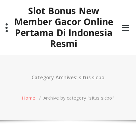
Skip
Slot Bonus New
to
content
Member Gacor Online
Pertama Di Indonesia
Resmi
Category Archives: situs sicbo
Home
/
Archive by category "situs sicbo"