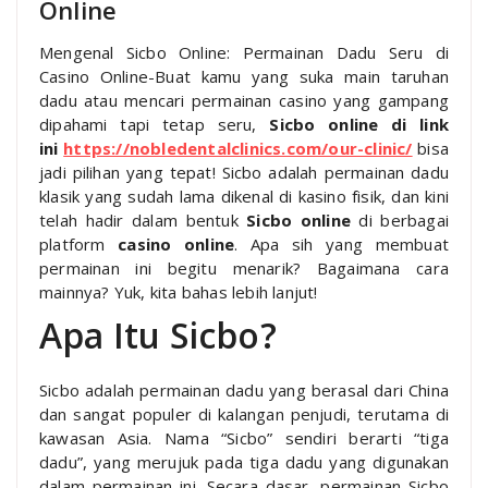
Online
Mengenal Sicbo Online: Permainan Dadu Seru di
Casino Online-Buat kamu yang suka main taruhan
dadu atau mencari permainan casino yang gampang
dipahami tapi tetap seru,
Sicbo online di link
ini
https://nobledentalclinics.com/our-clinic/
bisa
jadi pilihan yang tepat! Sicbo adalah permainan dadu
klasik yang sudah lama dikenal di kasino fisik, dan kini
telah hadir dalam bentuk
Sicbo online
di berbagai
platform
casino online
. Apa sih yang membuat
permainan ini begitu menarik? Bagaimana cara
mainnya? Yuk, kita bahas lebih lanjut!
Apa Itu Sicbo?
Sicbo adalah permainan dadu yang berasal dari China
dan sangat populer di kalangan penjudi, terutama di
kawasan Asia. Nama “Sicbo” sendiri berarti “tiga
dadu”, yang merujuk pada tiga dadu yang digunakan
dalam permainan ini. Secara dasar, permainan Sicbo