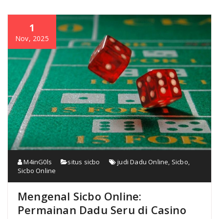
1
Nov, 2025
M4inG0ls
situs sicbo
judi Dadu Online
,
Sicbo
,
Sicbo Online
Mengenal Sicbo Online:
Permainan Dadu Seru di Casino