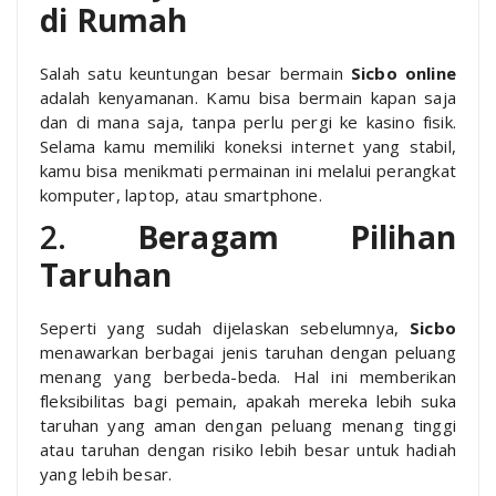
di Rumah
Salah satu keuntungan besar bermain
Sicbo online
adalah kenyamanan. Kamu bisa bermain kapan saja
dan di mana saja, tanpa perlu pergi ke kasino fisik.
Selama kamu memiliki koneksi internet yang stabil,
kamu bisa menikmati permainan ini melalui perangkat
komputer, laptop, atau smartphone.
2.
Beragam Pilihan
Taruhan
Seperti yang sudah dijelaskan sebelumnya,
Sicbo
menawarkan berbagai jenis taruhan dengan peluang
menang yang berbeda-beda. Hal ini memberikan
fleksibilitas bagi pemain, apakah mereka lebih suka
taruhan yang aman dengan peluang menang tinggi
atau taruhan dengan risiko lebih besar untuk hadiah
yang lebih besar.