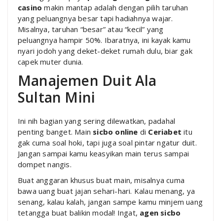
casino
makin mantap adalah dengan pilih taruhan
yang peluangnya besar tapi hadiahnya wajar.
Misalnya, taruhan “besar” atau “kecil” yang
peluangnya hampir 50%. Ibaratnya, ini kayak kamu
nyari jodoh yang deket-deket rumah dulu, biar gak
capek muter dunia.
Manajemen Duit Ala
Sultan Mini
Ini nih bagian yang sering dilewatkan, padahal
penting banget. Main
sicbo online
di
Ceriabet
itu
gak cuma soal hoki, tapi juga soal pintar ngatur duit.
Jangan sampai kamu keasyikan main terus sampai
dompet nangis.
Buat anggaran khusus buat main, misalnya cuma
bawa uang buat jajan sehari-hari. Kalau menang, ya
senang, kalau kalah, jangan sampe kamu minjem uang
tetangga buat balikin modal! Ingat,
agen sicbo