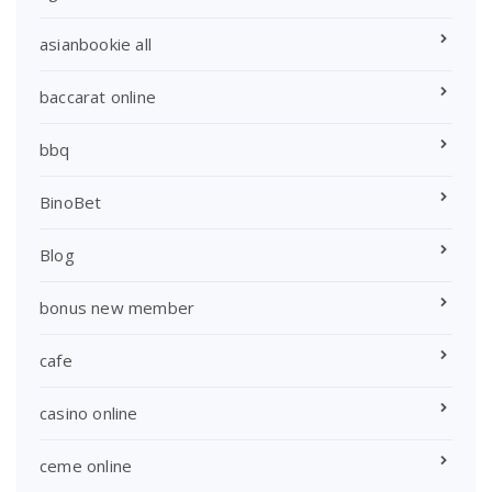
asianbookie all
baccarat online
bbq
BinoBet
Blog
bonus new member
cafe
casino online
ceme online