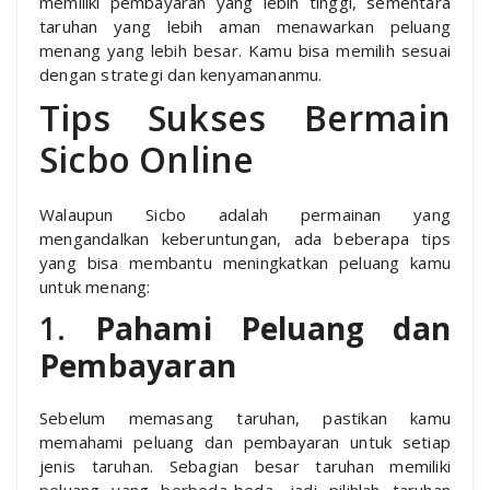
memiliki pembayaran yang lebih tinggi, sementara
taruhan yang lebih aman menawarkan peluang
menang yang lebih besar. Kamu bisa memilih sesuai
dengan strategi dan kenyamananmu.
Tips Sukses Bermain
Sicbo Online
Walaupun Sicbo adalah permainan yang
mengandalkan keberuntungan, ada beberapa tips
yang bisa membantu meningkatkan peluang kamu
untuk menang:
1.
Pahami Peluang dan
Pembayaran
Sebelum memasang taruhan, pastikan kamu
memahami peluang dan pembayaran untuk setiap
jenis taruhan. Sebagian besar taruhan memiliki
peluang yang berbeda-beda, jadi pilihlah taruhan