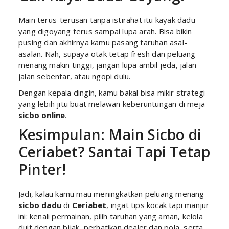
Main terus-terusan tanpa istirahat itu kayak dadu
yang digoyang terus sampai lupa arah. Bisa bikin
pusing dan akhirnya kamu pasang taruhan asal-
asalan. Nah, supaya otak tetap fresh dan peluang
menang makin tinggi, jangan lupa ambil jeda, jalan-
jalan sebentar, atau ngopi dulu.
Dengan kepala dingin, kamu bakal bisa mikir strategi
yang lebih jitu buat melawan keberuntungan di meja
sicbo online
.
Kesimpulan: Main Sicbo di
Ceriabet? Santai Tapi Tetap
Pinter!
Jadi, kalau kamu mau meningkatkan peluang menang
sicbo dadu
di
Ceriabet
, ingat tips kocak tapi manjur
ini: kenali permainan, pilih taruhan yang aman, kelola
duit dengan bijak, perhatikan dealer dan pola, serta