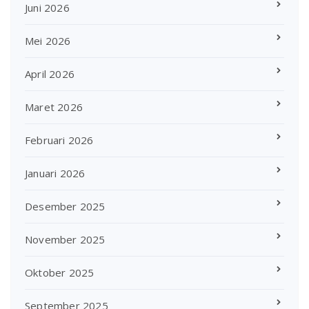
Juni 2026
Mei 2026
April 2026
Maret 2026
Februari 2026
Januari 2026
Desember 2025
November 2025
Oktober 2025
September 2025