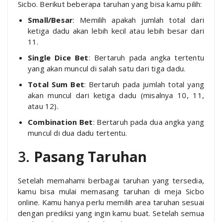
Sicbo. Berikut beberapa taruhan yang bisa kamu pilih:
Small/Besar
: Memilih apakah jumlah total dari
ketiga dadu akan lebih kecil atau lebih besar dari
11.
Single Dice Bet
: Bertaruh pada angka tertentu
yang akan muncul di salah satu dari tiga dadu.
Total Sum Bet
: Bertaruh pada jumlah total yang
akan muncul dari ketiga dadu (misalnya 10, 11,
atau 12).
Combination Bet
: Bertaruh pada dua angka yang
muncul di dua dadu tertentu.
3.
Pasang Taruhan
Setelah memahami berbagai taruhan yang tersedia,
kamu bisa mulai memasang taruhan di meja Sicbo
online. Kamu hanya perlu memilih area taruhan sesuai
dengan prediksi yang ingin kamu buat. Setelah semua