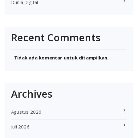
Dunia Digital
Recent Comments
Tidak ada komentar untuk ditampilkan.
Archives
Agustus 2026
Juli 2026