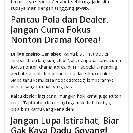
terpercaya seperti Ceriabet selalu ngajarin kita
supaya main dengan tanggung jawab.
Pantau Pola dan Dealer,
Jangan Cuma Fokus
Nonton Drama Korea!
Di
live casino Ceriabet
, kamu bisa lihat dealer
lempar dadu langsung, lho! Nah, daripada kamu cuma
fokus nonton drama Korea di HP sebelah, mending
perhatikan pola lemparan dadu dan sikap dealer.
Siapa tahu kamu bisa nebak strategi lemparannya
dan pasang taruhan yang pas.
Kalau dealer lagi ceria, mungkin hoki kamu juga ikutan
ceria. Tapi kalau dealer lagi ngantuk, hati-hati ya,
bisa-bisa kamu yang kena deh!
Jangan Lupa Istirahat, Biar
Gak Kaya Dadu Goyang!