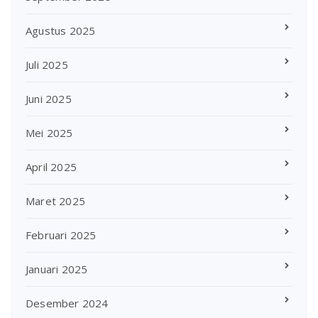
Agustus 2025
Juli 2025
Juni 2025
Mei 2025
April 2025
Maret 2025
Februari 2025
Januari 2025
Desember 2024