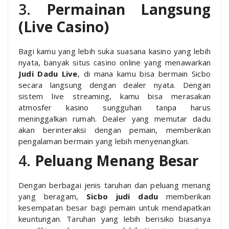
3.
Permainan Langsung
(Live Casino)
Bagi kamu yang lebih suka suasana kasino yang lebih
nyata, banyak situs casino online yang menawarkan
Judi Dadu Live
, di mana kamu bisa bermain Sicbo
secara langsung dengan dealer nyata. Dengan
sistem live streaming, kamu bisa merasakan
atmosfer kasino sungguhan tanpa harus
meninggalkan rumah. Dealer yang memutar dadu
akan berinteraksi dengan pemain, memberikan
pengalaman bermain yang lebih menyenangkan.
4.
Peluang Menang Besar
Dengan berbagai jenis taruhan dan peluang menang
yang beragam,
Sicbo judi dadu
memberikan
kesempatan besar bagi pemain untuk mendapatkan
keuntungan. Taruhan yang lebih berisiko biasanya