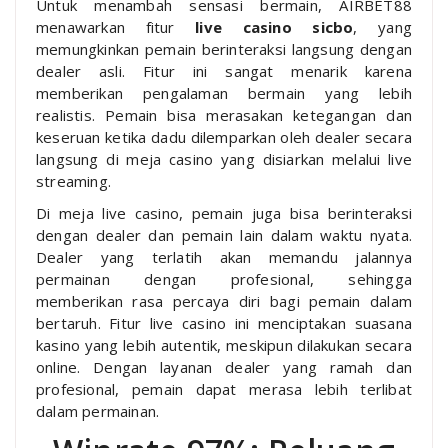
Untuk menambah sensasi bermain, AIRBET88
menawarkan fitur
live casino sicbo
, yang
memungkinkan pemain berinteraksi langsung dengan
dealer asli. Fitur ini sangat menarik karena
memberikan pengalaman bermain yang lebih
realistis. Pemain bisa merasakan ketegangan dan
keseruan ketika dadu dilemparkan oleh dealer secara
langsung di meja casino yang disiarkan melalui live
streaming.
Di meja live casino, pemain juga bisa berinteraksi
dengan dealer dan pemain lain dalam waktu nyata.
Dealer yang terlatih akan memandu jalannya
permainan dengan profesional, sehingga
memberikan rasa percaya diri bagi pemain dalam
bertaruh. Fitur live casino ini menciptakan suasana
kasino yang lebih autentik, meskipun dilakukan secara
online. Dengan layanan dealer yang ramah dan
profesional, pemain dapat merasa lebih terlibat
dalam permainan.