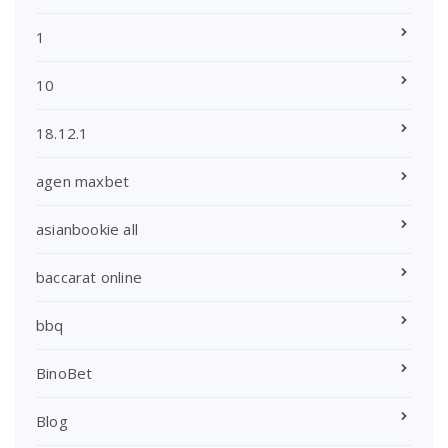
1
10
18.12.1
agen maxbet
asianbookie all
baccarat online
bbq
BinoBet
Blog