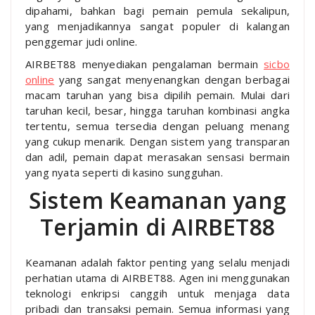
dipahami, bahkan bagi pemain pemula sekalipun,
yang menjadikannya sangat populer di kalangan
penggemar judi online.
AIRBET88 menyediakan pengalaman bermain
sicbo
online
yang sangat menyenangkan dengan berbagai
macam taruhan yang bisa dipilih pemain. Mulai dari
taruhan kecil, besar, hingga taruhan kombinasi angka
tertentu, semua tersedia dengan peluang menang
yang cukup menarik. Dengan sistem yang transparan
dan adil, pemain dapat merasakan sensasi bermain
yang nyata seperti di kasino sungguhan.
Sistem Keamanan yang
Terjamin di AIRBET88
Keamanan adalah faktor penting yang selalu menjadi
perhatian utama di AIRBET88. Agen ini menggunakan
teknologi enkripsi canggih untuk menjaga data
pribadi dan transaksi pemain. Semua informasi yang