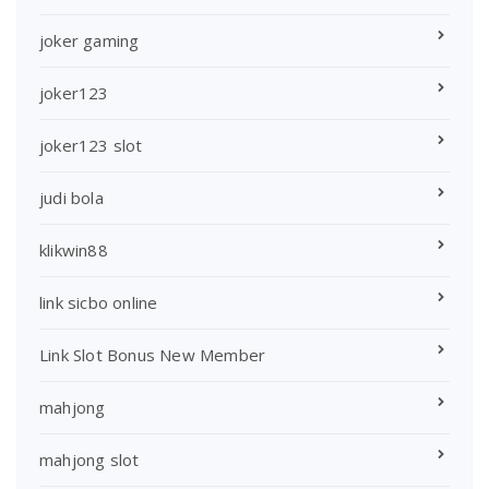
joker gaming
joker123
joker123 slot
judi bola
klikwin88
link sicbo online
Link Slot Bonus New Member
mahjong
mahjong slot