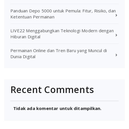
Panduan Depo 5000 untuk Pemula: Fitur, Risiko, dan
Ketentuan Permainan
LIVE22 Menggabungkan Teknologi Modern dengan
Hiburan Digital
Permainan Online dan Tren Baru yang Muncul di
Dunia Digital
Recent Comments
Tidak ada komentar untuk ditampilkan.