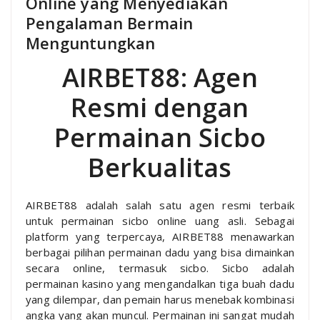
Online yang Menyediakan
Pengalaman Bermain
Menguntungkan
AIRBET88: Agen
Resmi dengan
Permainan Sicbo
Berkualitas
AIRBET88 adalah salah satu agen resmi terbaik
untuk permainan sicbo online uang asli. Sebagai
platform yang terpercaya, AIRBET88 menawarkan
berbagai pilihan permainan dadu yang bisa dimainkan
secara online, termasuk sicbo. Sicbo adalah
permainan kasino yang mengandalkan tiga buah dadu
yang dilempar, dan pemain harus menebak kombinasi
angka yang akan muncul. Permainan ini sangat mudah