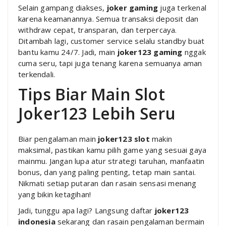
Selain gampang diakses,
joker gaming
juga terkenal
karena keamanannya. Semua transaksi deposit dan
withdraw cepat, transparan, dan terpercaya.
Ditambah lagi, customer service selalu standby buat
bantu kamu 24/7. Jadi, main
joker123 gaming
nggak
cuma seru, tapi juga tenang karena semuanya aman
terkendali.
Tips Biar Main Slot
Joker123 Lebih Seru
Biar pengalaman main
joker123 slot
makin
maksimal, pastikan kamu pilih game yang sesuai gaya
mainmu. Jangan lupa atur strategi taruhan, manfaatin
bonus, dan yang paling penting, tetap main santai.
Nikmati setiap putaran dan rasain sensasi menang
yang bikin ketagihan!
Jadi, tunggu apa lagi? Langsung daftar
joker123
indonesia
sekarang dan rasain pengalaman bermain