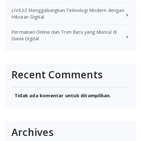
LIVE22 Menggabungkan Teknologi Modern dengan
Hiburan Digital
Permainan Online dan Tren Baru yang Muncul di
Dunia Digital
Recent Comments
Tidak ada komentar untuk ditampilkan.
Archives