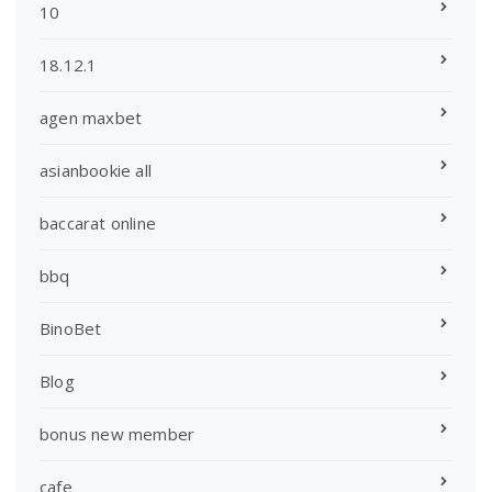
10
18.12.1
agen maxbet
asianbookie all
baccarat online
bbq
BinoBet
Blog
bonus new member
cafe