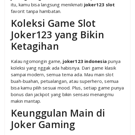
itu, kamu bisa langsung menikmati
joker123 slot
favorit tanpa hambatan.
Koleksi Game Slot
Joker123 yang Bikin
Ketagihan
Kalau ngomongin game,
joker123 indonesia
punya
koleksi yang nggak ada habisnya. Dari game klasik
sampai modern, semua tema ada. Mau main slot
buah-buahan, petualangan, atau superhero, semua
bisa kamu pilih sesuai mood. Plus, setiap game punya
bonus dan jackpot yang bikin sensasi menangmu
makin mantap.
Keunggulan Main di
Joker Gaming