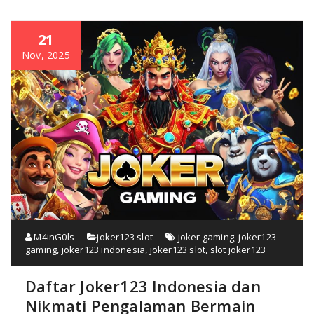
21
Nov, 2025
M4inG0ls
joker123 slot
joker gaming
,
joker123
gaming
,
joker123 indonesia
,
joker123 slot
,
slot joker123
Daftar Joker123 Indonesia dan
Nikmati Pengalaman Bermain