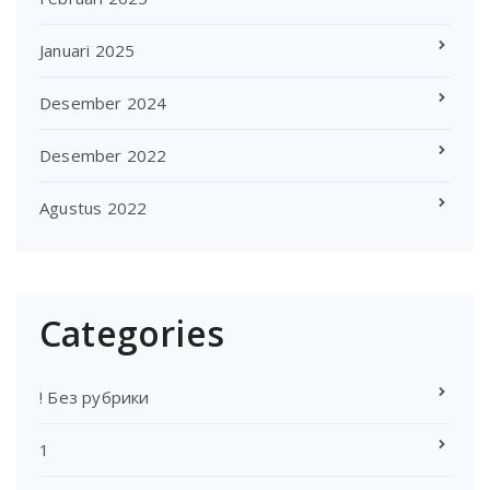
Januari 2025
Desember 2024
Desember 2022
Agustus 2022
Categories
! Без рубрики
1