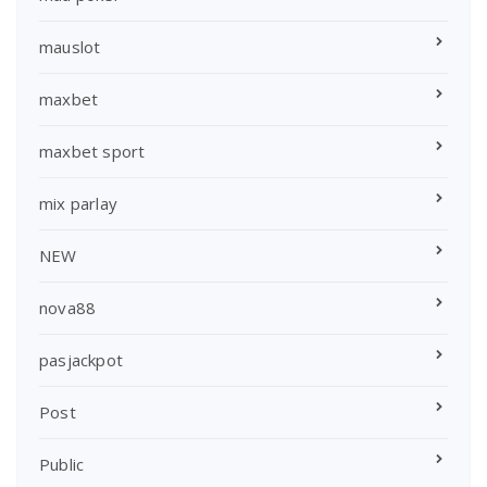
mauslot
maxbet
maxbet sport
mix parlay
NEW
nova88
pasjackpot
Post
Public