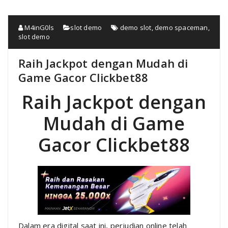
M4inG0ls
slot demo
demo slot
,
demo spaceman
,
slot demo
Raih Jackpot dengan Mudah di
Game Gacor Clickbet88
Raih Jackpot dengan
Mudah di Game
Gacor Clickbet88
Dalam era digital saat ini, perjudian online telah