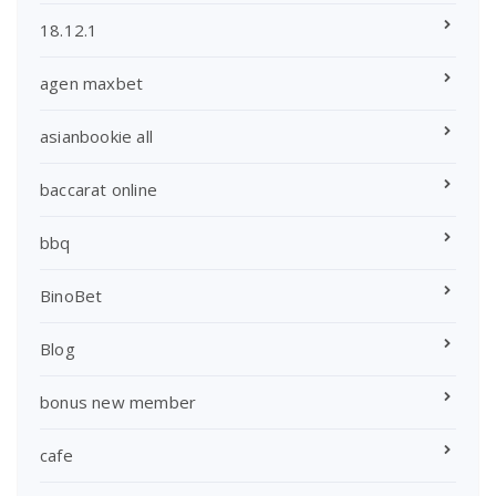
18.12.1
agen maxbet
asianbookie all
baccarat online
bbq
BinoBet
Blog
bonus new member
cafe