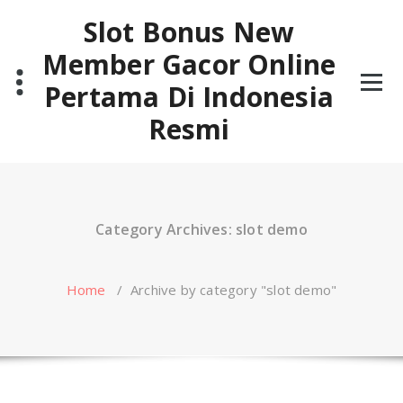
Skip
Slot Bonus New
to
content
Member Gacor Online
Pertama Di Indonesia
Resmi
Category Archives: slot demo
Home
/
Archive by category "slot demo"