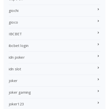
giochi
gioco
IBCBET
ibcbet login
idn poker
idn slot
joker
joker gaming
joker123