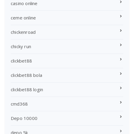
casino online
ceme online
chickenroad
chicky run
clickbet88
clickbet88 bola
clickbet88 login
cmd368
Depo 10000
depo 5k