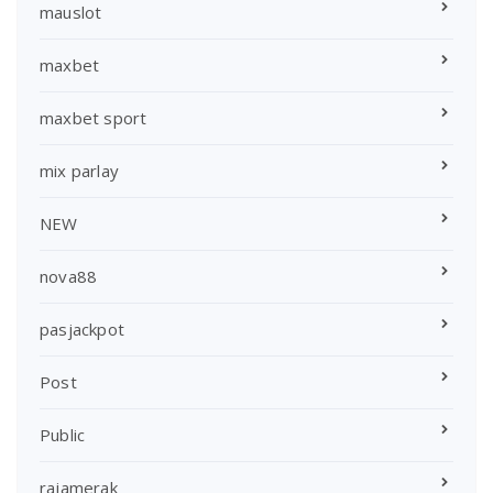
mauslot
maxbet
maxbet sport
mix parlay
NEW
nova88
pasjackpot
Post
Public
rajamerak