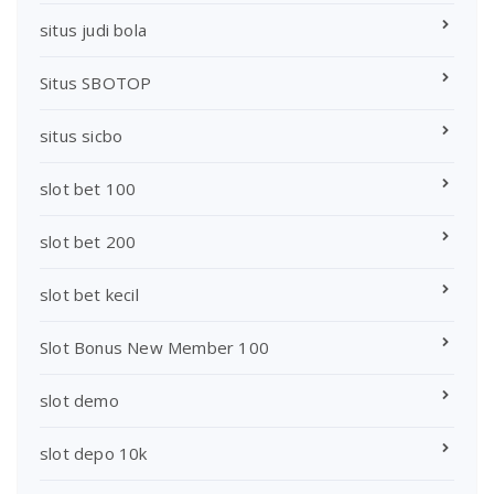
situs judi bola
Situs SBOTOP
situs sicbo
slot bet 100
slot bet 200
slot bet kecil
Slot Bonus New Member 100
slot demo
slot depo 10k