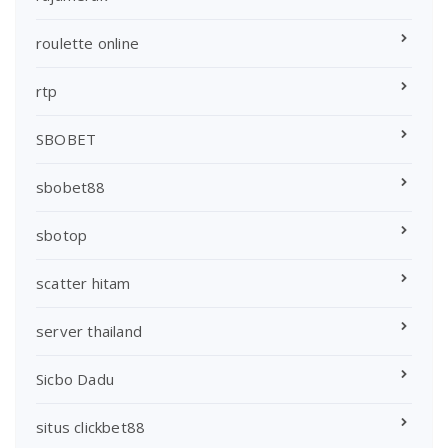
roulette online
rtp
SBOBET
sbobet88
sbotop
scatter hitam
server thailand
Sicbo Dadu
situs clickbet88