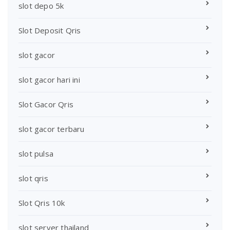
slot depo 5k
Slot Deposit Qris
slot gacor
slot gacor hari ini
Slot Gacor Qris
slot gacor terbaru
slot pulsa
slot qris
Slot Qris 10k
slot server thailand