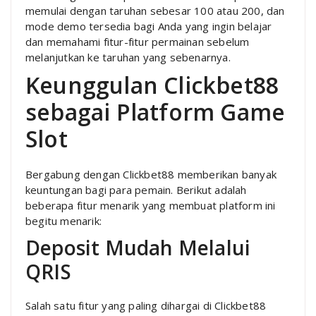
memulai dengan taruhan sebesar 100 atau 200, dan
mode demo tersedia bagi Anda yang ingin belajar
dan memahami fitur-fitur permainan sebelum
melanjutkan ke taruhan yang sebenarnya.
Keunggulan Clickbet88
sebagai Platform Game
Slot
Bergabung dengan Clickbet88 memberikan banyak
keuntungan bagi para pemain. Berikut adalah
beberapa fitur menarik yang membuat platform ini
begitu menarik:
Deposit Mudah Melalui
QRIS
Salah satu fitur yang paling dihargai di Clickbet88