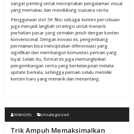
sangat penting untuk menciptakan pengalaman visual
yang memukau dan mendukung suasana cerita.
Penggunaan slot 5K fiksi sebagai konten percobaan
juga menjadi langkah strategis untuk menarik
perhatian pasar yang semakin jenuh dengan konten
konvensional. Dengan inovasi ini, pengembang
permainan bisa menciptakan diferensiasi yang
signifikan dan membangun komunitas pemain yang
loyal. Selain itu, format ini juga memungkinkan
pengembangan cerita yang berkelanjutan melalui
update berkala, sehingga pemain selalu memiliki
konten baru yang menarik dan menantang.
M4inG0ls
Uncategorized
Trik Ampuh Memaksimalkan