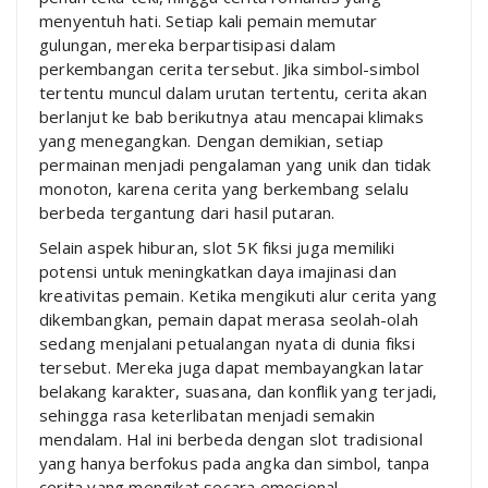
menyentuh hati. Setiap kali pemain memutar
gulungan, mereka berpartisipasi dalam
perkembangan cerita tersebut. Jika simbol-simbol
tertentu muncul dalam urutan tertentu, cerita akan
berlanjut ke bab berikutnya atau mencapai klimaks
yang menegangkan. Dengan demikian, setiap
permainan menjadi pengalaman yang unik dan tidak
monoton, karena cerita yang berkembang selalu
berbeda tergantung dari hasil putaran.
Selain aspek hiburan, slot 5K fiksi juga memiliki
potensi untuk meningkatkan daya imajinasi dan
kreativitas pemain. Ketika mengikuti alur cerita yang
dikembangkan, pemain dapat merasa seolah-olah
sedang menjalani petualangan nyata di dunia fiksi
tersebut. Mereka juga dapat membayangkan latar
belakang karakter, suasana, dan konflik yang terjadi,
sehingga rasa keterlibatan menjadi semakin
mendalam. Hal ini berbeda dengan slot tradisional
yang hanya berfokus pada angka dan simbol, tanpa
cerita yang mengikat secara emosional.