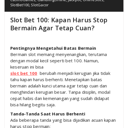
SlotBet100
,
SlotGacor
Slot Bet 100: Kapan Harus Stop
Bermain Agar Tetap Cuan?
Pentingnya Mengetahui Batas Bermain
Bermain slot memang menyenangkan, terutama
dengan modal kecil seperti bet 100. Namun,
keseruan ini bisa
slot bet 100
berubah menjadi kerugian jika tidak
tahu kapan harus berhenti. Menetapkan batas
bermain adalah kunci utama agar tetap cuan dan
menghindari kerugian besar. Tanpa disiplin, modal
cepat habis dan kemenangan yang sudah didapat
bisa hilang begitu saja.
Tanda-Tanda Saat Harus Berhenti
Ada beberapa tanda yang bisa dijadikan acuan kapan
harus stop bermain: