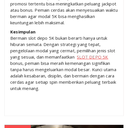
promosi tertentu bisa meningkatkan peluang jackpot
atau bonus. Pemain cerdas akan menyesuaikan waktu
bermain agar modal 5K bisa menghasilkan
keuntungan lebih maksimal.
Kesimpulan
Bermain slot depo 5K bukan berarti hanya untuk
hiburan semata. Dengan strategi yang tepat,
pengelolaan modal yang cermat, pemilihan jenis slot
yang sesuai, dan memanfaatkan
SLOT DEPO 5K
bonus, pemain bisa meraih kemenangan signifikan
tanpa harus mengeluarkan modal besar. Kunci utama
adalah kesabaran, disiplin, dan bermain dengan cara
cerdas agar setiap spin memberikan peluang terbaik
untuk menang.