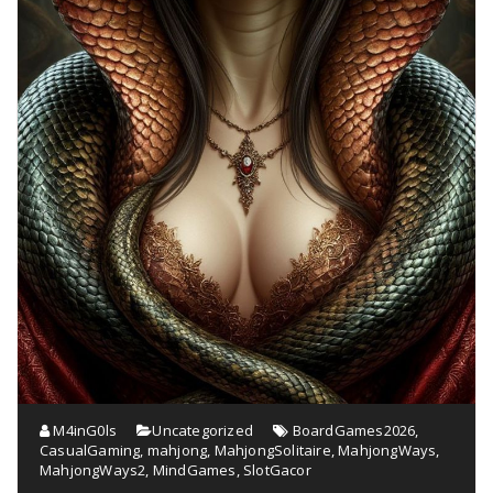
M4inG0ls
Uncategorized
BoardGames2026
,
CasualGaming
,
mahjong
,
MahjongSolitaire
,
MahjongWays
,
MahjongWays2
,
MindGames
,
SlotGacor