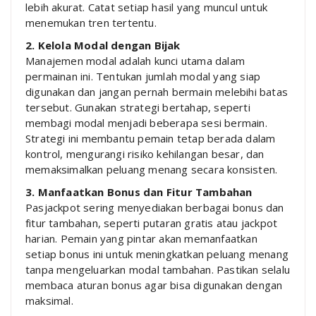
lebih akurat. Catat setiap hasil yang muncul untuk
menemukan tren tertentu.
2. Kelola Modal dengan Bijak
Manajemen modal adalah kunci utama dalam
permainan ini. Tentukan jumlah modal yang siap
digunakan dan jangan pernah bermain melebihi batas
tersebut. Gunakan strategi bertahap, seperti
membagi modal menjadi beberapa sesi bermain.
Strategi ini membantu pemain tetap berada dalam
kontrol, mengurangi risiko kehilangan besar, dan
memaksimalkan peluang menang secara konsisten.
3. Manfaatkan Bonus dan Fitur Tambahan
Pasjackpot sering menyediakan berbagai bonus dan
fitur tambahan, seperti putaran gratis atau jackpot
harian. Pemain yang pintar akan memanfaatkan
setiap bonus ini untuk meningkatkan peluang menang
tanpa mengeluarkan modal tambahan. Pastikan selalu
membaca aturan bonus agar bisa digunakan dengan
maksimal.