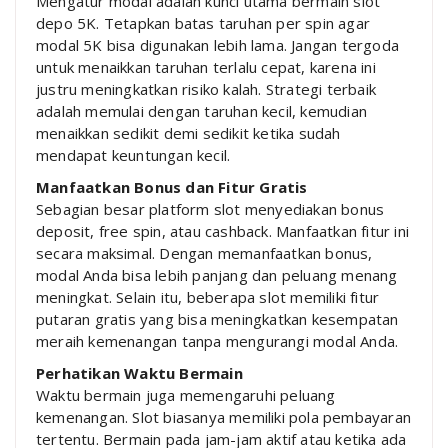
Mengatur modal adalah kunci utama bermain slot
depo 5K. Tetapkan batas taruhan per spin agar
modal 5K bisa digunakan lebih lama. Jangan tergoda
untuk menaikkan taruhan terlalu cepat, karena ini
justru meningkatkan risiko kalah. Strategi terbaik
adalah memulai dengan taruhan kecil, kemudian
menaikkan sedikit demi sedikit ketika sudah
mendapat keuntungan kecil.
Manfaatkan Bonus dan Fitur Gratis
Sebagian besar platform slot menyediakan bonus
deposit, free spin, atau cashback. Manfaatkan fitur ini
secara maksimal. Dengan memanfaatkan bonus,
modal Anda bisa lebih panjang dan peluang menang
meningkat. Selain itu, beberapa slot memiliki fitur
putaran gratis yang bisa meningkatkan kesempatan
meraih kemenangan tanpa mengurangi modal Anda.
Perhatikan Waktu Bermain
Waktu bermain juga memengaruhi peluang
kemenangan. Slot biasanya memiliki pola pembayaran
tertentu. Bermain pada jam-jam aktif atau ketika ada