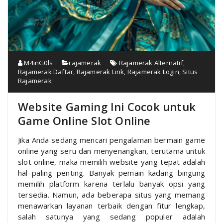
M4inG0ls
rajamerak
Rajamerak Alternatif
,
Rajamerak Daftar
,
Rajamerak Link
,
Rajamerak Login
,
Situs
Rajamerak
Website Gaming Ini Cocok untuk
Game Online Slot Online
Jika Anda sedang mencari pengalaman bermain game
online yang seru dan menyenangkan, terutama untuk
slot online, maka memilih website yang tepat adalah
hal paling penting. Banyak pemain kadang bingung
memilih platform karena terlalu banyak opsi yang
tersedia. Namun, ada beberapa situs yang memang
menawarkan layanan terbaik dengan fitur lengkap,
salah satunya yang sedang populer adalah