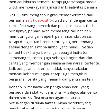
menjadi hiburan semata, tetapi juga sebagai media
untuk memperkaya imajinasi dan kreativitas pemain.
Slot 5K fiksi menggabungkan elemen-elemen dari
permainan
slot deposit 5k
tradisional dengan cerita-
cerita fiksi yang menarik dan penuh imajinasi. Pada
prinsipnya, pemain akan memasang taruhan dan
memutar gulungan seperti permainan slot biasa,
tetapi dengan tambahan cerita yang berkembang
sesuai dengan simbol-simbol yang muncul. Setiap
simbol tidak hanya berfungsi sebagai indikator
kemenangan, tetapi juga sebagai bagian dari alur
cerita yang membangun suasana dan narasi tertentu.
Jadi, pengalaman bermain tidak hanya sekadar
mencari keberuntungan, tetapi juga mengikuti
perjalanan cerita yang menarik dan penuh misteri.
Konsep ini menawarkan pengalaman baru yang
berbeda dari slot konvensional. Misalnya, alur cerita
dalam slot 5K fiksi bisa beragam mulai dari
petualangan di dunia fantasi, kisah detektif yang
penuh teka-teki, hingga cerita romantis yang