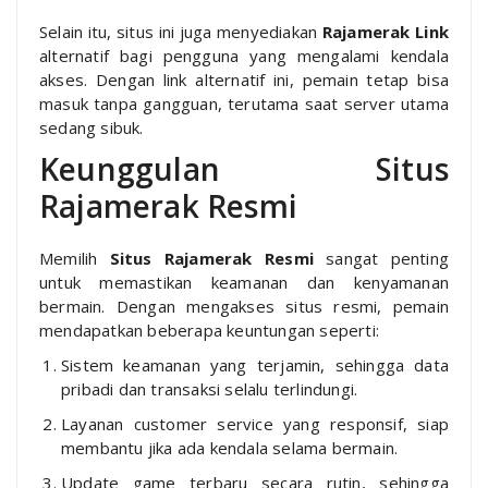
Selain itu, situs ini juga menyediakan
Rajamerak Link
alternatif bagi pengguna yang mengalami kendala
akses. Dengan link alternatif ini, pemain tetap bisa
masuk tanpa gangguan, terutama saat server utama
sedang sibuk.
Keunggulan Situs
Rajamerak Resmi
Memilih
Situs Rajamerak Resmi
sangat penting
untuk memastikan keamanan dan kenyamanan
bermain. Dengan mengakses situs resmi, pemain
mendapatkan beberapa keuntungan seperti:
Sistem keamanan yang terjamin, sehingga data
pribadi dan transaksi selalu terlindungi.
Layanan customer service yang responsif, siap
membantu jika ada kendala selama bermain.
Update game terbaru secara rutin, sehingga