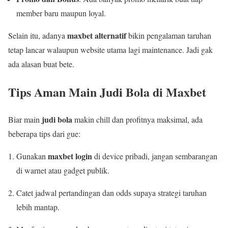
member baru maupun loyal.
maxbet alternatif
Selain itu, adanya
bikin pengalaman taruhan
tetap lancar walaupun website utama lagi maintenance. Jadi gak
ada alasan buat bete.
Tips Aman Main Judi Bola di Maxbet
judi bola
Biar main
makin chill dan profitnya maksimal, ada
beberapa tips dari gue:
maxbet login
Gunakan
di device pribadi, jangan sembarangan
di warnet atau gadget publik.
Catet jadwal pertandingan dan odds supaya strategi taruhan
lebih mantap.