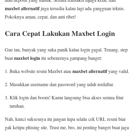
maxbet alternatif
juga tersedia kalau lagi ada gangguan teknis.
Pokoknya aman, cepat, dan anti ribet!
Cara Cepat Lakukan Maxbet Login
Gue tau, banyak yang suka panik kalau login gagal. Tenang, step
maxbet login
buat
itu sebenernya gampang banget:
maxbet alternatif
Buka website resmi Maxbet atau
yang valid.
Masukkan username dan password yang udah terdaftar.
Klik login dan boom! Kamu langsung bisa akses semua fitur
taruhan.
Nah, kunci suksesnya itu jangan lupa selalu cek URL resmi biar
gak ketipu phising site. Trust me, bro, ini penting banget buat jaga