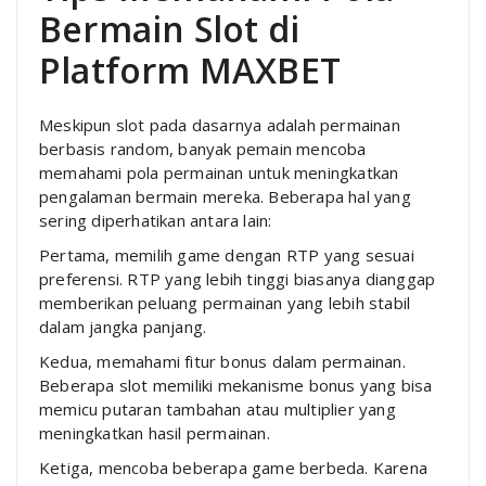
Bermain Slot di
Platform MAXBET
Meskipun slot pada dasarnya adalah permainan
berbasis random, banyak pemain mencoba
memahami pola permainan untuk meningkatkan
pengalaman bermain mereka. Beberapa hal yang
sering diperhatikan antara lain:
Pertama, memilih game dengan RTP yang sesuai
preferensi. RTP yang lebih tinggi biasanya dianggap
memberikan peluang permainan yang lebih stabil
dalam jangka panjang.
Kedua, memahami fitur bonus dalam permainan.
Beberapa slot memiliki mekanisme bonus yang bisa
memicu putaran tambahan atau multiplier yang
meningkatkan hasil permainan.
Ketiga, mencoba beberapa game berbeda. Karena