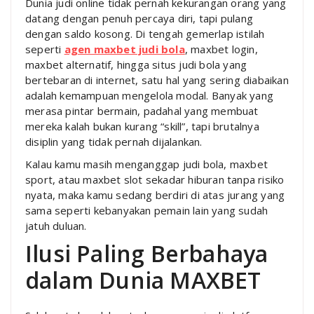
Dunia judi online tidak pernah kekurangan orang yang
datang dengan penuh percaya diri, tapi pulang
dengan saldo kosong. Di tengah gemerlap istilah
seperti
agen maxbet judi bola
, maxbet login,
maxbet alternatif, hingga situs judi bola yang
bertebaran di internet, satu hal yang sering diabaikan
adalah kemampuan mengelola modal. Banyak yang
merasa pintar bermain, padahal yang membuat
mereka kalah bukan kurang “skill”, tapi brutalnya
disiplin yang tidak pernah dijalankan.
Kalau kamu masih menganggap judi bola, maxbet
sport, atau maxbet slot sekadar hiburan tanpa risiko
nyata, maka kamu sedang berdiri di atas jurang yang
sama seperti kebanyakan pemain lain yang sudah
jatuh duluan.
Ilusi Paling Berbahaya
dalam Dunia MAXBET