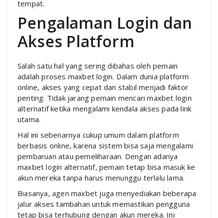
tempat.
Pengalaman Login dan
Akses Platform
Salah satu hal yang sering dibahas oleh pemain
adalah proses maxbet login. Dalam dunia platform
online, akses yang cepat dan stabil menjadi faktor
penting. Tidak jarang pemain mencari maxbet login
alternatif ketika mengalami kendala akses pada link
utama.
Hal ini sebenarnya cukup umum dalam platform
berbasis online, karena sistem bisa saja mengalami
pembaruan atau pemeliharaan. Dengan adanya
maxbet login alternatif, pemain tetap bisa masuk ke
akun mereka tanpa harus menunggu terlalu lama.
Biasanya, agen maxbet juga menyediakan beberapa
jalur akses tambahan untuk memastikan pengguna
tetap bisa terhubung dengan akun mereka. Ini