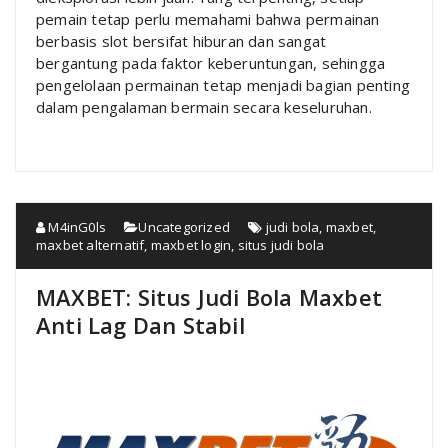
pemain tetap perlu memahami bahwa permainan
berbasis slot bersifat hiburan dan sangat
bergantung pada faktor keberuntungan, sehingga
pengelolaan permainan tetap menjadi bagian penting
dalam pengalaman bermain secara keseluruhan.
M4inG0ls
Uncategorized
judi bola
,
maxbet
,
maxbet alternatif
,
maxbet login
,
situs judi bola
MAXBET: Situs Judi Bola Maxbet
Anti Lag Dan Stabil