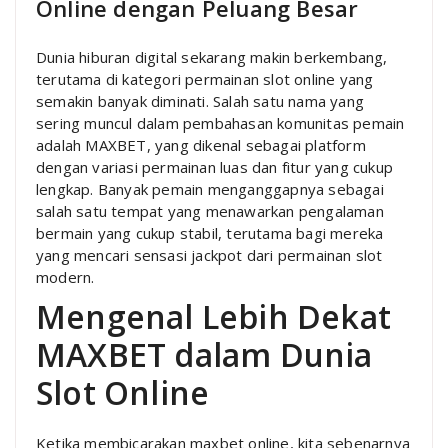
Online dengan Peluang Besar
Dunia hiburan digital sekarang makin berkembang,
terutama di kategori permainan slot online yang
semakin banyak diminati. Salah satu nama yang
sering muncul dalam pembahasan komunitas pemain
adalah MAXBET, yang dikenal sebagai platform
dengan variasi permainan luas dan fitur yang cukup
lengkap. Banyak pemain menganggapnya sebagai
salah satu tempat yang menawarkan pengalaman
bermain yang cukup stabil, terutama bagi mereka
yang mencari sensasi jackpot dari permainan slot
modern.
Mengenal Lebih Dekat
MAXBET dalam Dunia
Slot Online
Ketika membicarakan maxbet online, kita sebenarnya