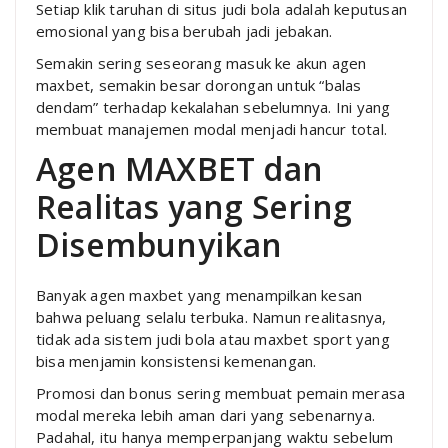
Setiap klik taruhan di situs judi bola adalah keputusan
emosional yang bisa berubah jadi jebakan.
Semakin sering seseorang masuk ke akun agen
maxbet, semakin besar dorongan untuk “balas
dendam” terhadap kekalahan sebelumnya. Ini yang
membuat manajemen modal menjadi hancur total.
Agen MAXBET dan
Realitas yang Sering
Disembunyikan
Banyak agen maxbet yang menampilkan kesan
bahwa peluang selalu terbuka. Namun realitasnya,
tidak ada sistem judi bola atau maxbet sport yang
bisa menjamin konsistensi kemenangan.
Promosi dan bonus sering membuat pemain merasa
modal mereka lebih aman dari yang sebenarnya.
Padahal, itu hanya memperpanjang waktu sebelum