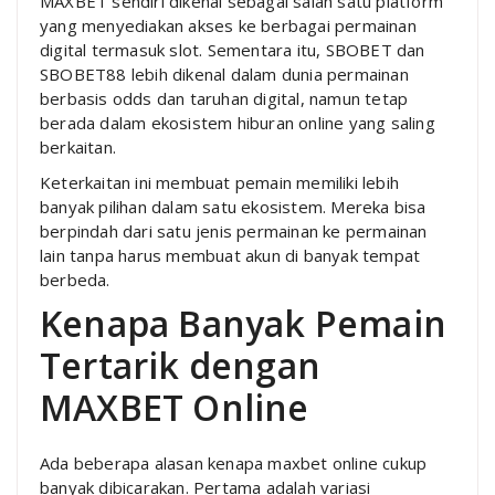
MAXBET
sendiri dikenal sebagai salah satu platform
yang menyediakan akses ke berbagai permainan
digital termasuk slot. Sementara itu,
SBOBET
dan
SBOBET88
lebih dikenal dalam dunia permainan
berbasis odds dan taruhan digital, namun tetap
berada dalam ekosistem hiburan online yang saling
berkaitan.
Keterkaitan ini membuat pemain memiliki lebih
banyak pilihan dalam satu ekosistem. Mereka bisa
berpindah dari satu jenis permainan ke permainan
lain tanpa harus membuat akun di banyak tempat
berbeda.
Kenapa Banyak Pemain
Tertarik dengan
MAXBET Online
Ada beberapa alasan kenapa maxbet online cukup
banyak dibicarakan. Pertama adalah variasi