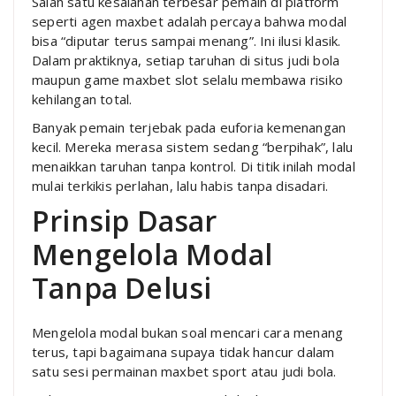
Salah satu kesalahan terbesar pemain di platform
seperti agen maxbet adalah percaya bahwa modal
bisa “diputar terus sampai menang”. Ini ilusi klasik.
Dalam praktiknya, setiap taruhan di situs judi bola
maupun game maxbet slot selalu membawa risiko
kehilangan total.
Banyak pemain terjebak pada euforia kemenangan
kecil. Mereka merasa sistem sedang “berpihak”, lalu
menaikkan taruhan tanpa kontrol. Di titik inilah modal
mulai terkikis perlahan, lalu habis tanpa disadari.
Prinsip Dasar
Mengelola Modal
Tanpa Delusi
Mengelola modal bukan soal mencari cara menang
terus, tapi bagaimana supaya tidak hancur dalam
satu sesi permainan maxbet sport atau judi bola.