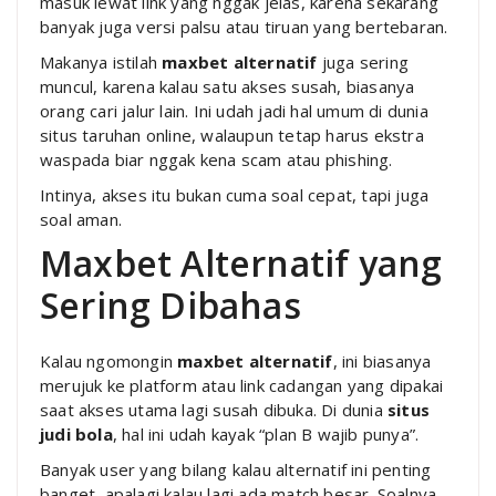
masuk lewat link yang nggak jelas, karena sekarang
banyak juga versi palsu atau tiruan yang bertebaran.
Makanya istilah
maxbet alternatif
juga sering
muncul, karena kalau satu akses susah, biasanya
orang cari jalur lain. Ini udah jadi hal umum di dunia
situs taruhan online, walaupun tetap harus ekstra
waspada biar nggak kena scam atau phishing.
Intinya, akses itu bukan cuma soal cepat, tapi juga
soal aman.
Maxbet Alternatif yang
Sering Dibahas
Kalau ngomongin
maxbet alternatif
, ini biasanya
merujuk ke platform atau link cadangan yang dipakai
saat akses utama lagi susah dibuka. Di dunia
situs
judi bola
, hal ini udah kayak “plan B wajib punya”.
Banyak user yang bilang kalau alternatif ini penting
banget, apalagi kalau lagi ada match besar. Soalnya