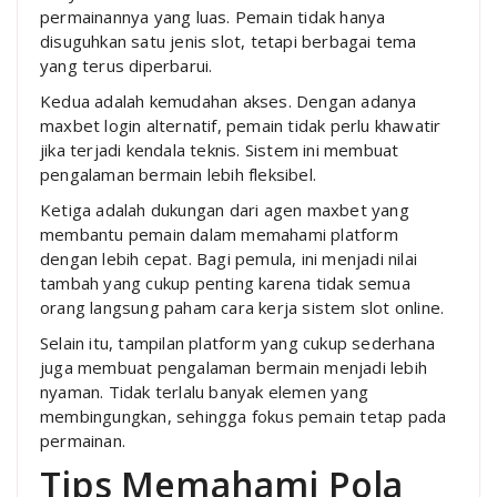
permainannya yang luas. Pemain tidak hanya
disuguhkan satu jenis slot, tetapi berbagai tema
yang terus diperbarui.
Kedua adalah kemudahan akses. Dengan adanya
maxbet login alternatif, pemain tidak perlu khawatir
jika terjadi kendala teknis. Sistem ini membuat
pengalaman bermain lebih fleksibel.
Ketiga adalah dukungan dari agen maxbet yang
membantu pemain dalam memahami platform
dengan lebih cepat. Bagi pemula, ini menjadi nilai
tambah yang cukup penting karena tidak semua
orang langsung paham cara kerja sistem slot online.
Selain itu, tampilan platform yang cukup sederhana
juga membuat pengalaman bermain menjadi lebih
nyaman. Tidak terlalu banyak elemen yang
membingungkan, sehingga fokus pemain tetap pada
permainan.
Tips Memahami Pola