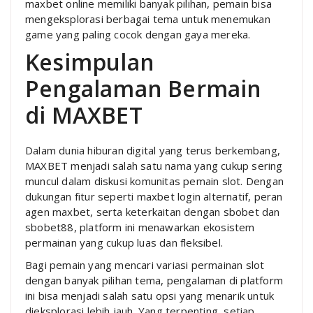
maxbet online memiliki banyak pilihan, pemain bisa
mengeksplorasi berbagai tema untuk menemukan
game yang paling cocok dengan gaya mereka.
Kesimpulan
Pengalaman Bermain
di MAXBET
Dalam dunia hiburan digital yang terus berkembang,
MAXBET menjadi salah satu nama yang cukup sering
muncul dalam diskusi komunitas pemain slot. Dengan
dukungan fitur seperti maxbet login alternatif, peran
agen maxbet, serta keterkaitan dengan sbobet dan
sbobet88, platform ini menawarkan ekosistem
permainan yang cukup luas dan fleksibel.
Bagi pemain yang mencari variasi permainan slot
dengan banyak pilihan tema, pengalaman di platform
ini bisa menjadi salah satu opsi yang menarik untuk
dieksplorasi lebih jauh. Yang terpenting, setiap