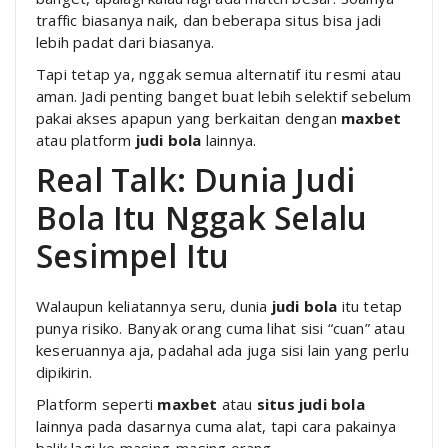
traffic biasanya naik, dan beberapa situs bisa jadi
lebih padat dari biasanya.
Tapi tetap ya, nggak semua alternatif itu resmi atau
aman. Jadi penting banget buat lebih selektif sebelum
pakai akses apapun yang berkaitan dengan
maxbet
atau platform
judi bola
lainnya.
Real Talk: Dunia Judi
Bola Itu Nggak Selalu
Sesimpel Itu
Walaupun keliatannya seru, dunia
judi bola
itu tetap
punya risiko. Banyak orang cuma lihat sisi “cuan” atau
keseruannya aja, padahal ada juga sisi lain yang perlu
dipikirin.
Platform seperti
maxbet
atau
situs judi bola
lainnya pada dasarnya cuma alat, tapi cara pakainya
balik lagi ke masing-masing orang.