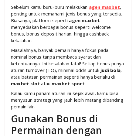
Sebelum kamu buru-buru melakukan
agen maxbet
,
penting untuk memahami jenis bonus yang tersedia.
Biasanya, platform seperti
agen maxbet
menyediakan berbagai bonus seperti welcome
bonus, bonus deposit harian, hingga cashback
kekalahan.
Masalahnya, banyak pemain hanya fokus pada
nominal bonus tanpa membaca syarat dan
ketentuannya. Ini kesalahan fatal! Setiap bonus punya
aturan turnover (TO), minimal odds untuk
judi bola
,
atau batasan permainan seperti hanya berlaku di
maxbet slot
atau
maxbet sport
.
Kalau kamu paham aturan ini sejak awal, kamu bisa
menyusun strategi yang jauh lebih matang dibanding
pemain lain.
Gunakan Bonus di
Permainan dengan