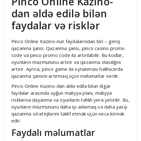
Pinco Online Kazino-
dan əldə edilə bilən
faydalar və risklər
Pinco Online Kazino-nun faydalarından biri – geniş
qazanma şansı. Qazanma şansı, pinco casino promo
code və pinco promo code ilə artırılabilir. Bu kodlar,
oyunların məzmununu artırır və qazanma olasılığını
artırır. Ayrıca, pinco game ilə oynanması halihazırda
qazanma şansını artırmaq üçün məlumatlar verilir.
Pinco Online Kazino-dan əldə edilə bilən digər
faydalar arasında uyğun maliyyə planı, maliyyə
risklərinə dayanma və oyunların təhlili yerə yetirilir. Bu,
oyunların məzmununu daha iyi anlamaq və daha yaxşı
qazanma stratejilərini təklif etmək üçün necə kömək
edir.
Faydalı məlumatlar