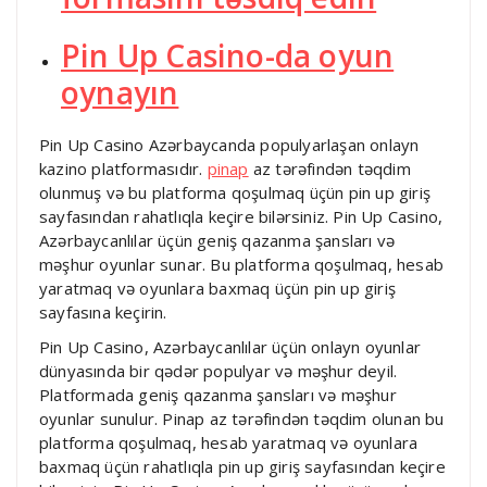
Pin Up Casino-da oyun
oynayın
Pin Up Casino Azərbaycanda populyarlaşan onlayn
kazino platformasıdır.
pinap
az tərəfindən təqdim
olunmuş və bu platforma qoşulmaq üçün pin up giriş
sayfasından rahatlıqla keçire bilərsiniz. Pin Up Casino,
Azərbaycanlılar üçün geniş qazanma şansları və
məşhur oyunlar sunar. Bu platforma qoşulmaq, hesab
yaratmaq və oyunlara baxmaq üçün pin up giriş
sayfasına keçirin.
Pin Up Casino, Azərbaycanlılar üçün onlayn oyunlar
dünyasında bir qədər populyar və məşhur deyil.
Platformada geniş qazanma şansları və məşhur
oyunlar sunulur. Pinap az tərəfindən təqdim olunan bu
platforma qoşulmaq, hesab yaratmaq və oyunlara
baxmaq üçün rahatlıqla pin up giriş sayfasından keçire