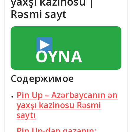
yaxşı kazinosu |
Rəsmi sayt
OYNA
Содержимое
Pin Up – Azərbaycanın ən
yaxşı kazinosu Rəsmi
saytı
Pin Up-dan qazanın: