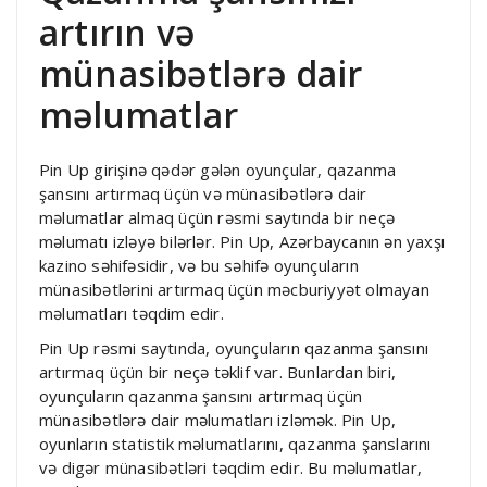
artırın və
münasibətlərə dair
məlumatlar
Pin Up girişinə qədər gələn oyunçular, qazanma
şansını artırmaq üçün və münasibətlərə dair
məlumatlar almaq üçün rəsmi saytında bir neçə
məlumatı izləyə bilərlər. Pin Up, Azərbaycanın ən yaxşı
kazino səhifəsidir, və bu səhifə oyunçuların
münasibətlərini artırmaq üçün məcburiyyət olmayan
məlumatları təqdim edir.
Pin Up rəsmi saytında, oyunçuların qazanma şansını
artırmaq üçün bir neçə təklif var. Bunlardan biri,
oyunçuların qazanma şansını artırmaq üçün
münasibətlərə dair məlumatları izləmək. Pin Up,
oyunların statistik məlumatlarını, qazanma şanslarını
və digər münasibətləri təqdim edir. Bu məlumatlar,