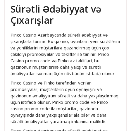
Sürətli Ədəbiyyat və
Çıxarışlar
Pinco Casino Azərbaycanda sürətli ədəbiyyat və
çıxarışlarla tanınır. Bu qazino, oyunların yeni sürətlərini
və yeniliklərini müştərilərə qazandırmaq üçün çox
çəkildiyi promosiyalar və təkliflər ilə tanınır. Pinco
Casino promo code və Pinko az təklifləri, bu
qazinonun müştərilərinə daha yaxşı və sürətli
əməliyyatlar sunmaq üçün növbədən istifadə olunur.
Pinco Casino və Pinko tərəfindən verilən
promosiyalar, müştərilərin oyun oynayışını və
qazinonun əməliyyatını sürətli və daha yaxşılaşdırmaq
üçün istifadə olunur. Pinko promo code və Pinco
casino promo code ilə müştərilər, qazinoda
oynayışında daha yaxşı şanslar ala bilər və daha
sürətli əməliyyatlar yaratmaq imkanına malikdir.
Pinco Casino Azərbaycanda sürətli ədəbiyyat və