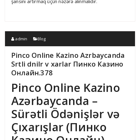
şansını artırmaq üçün nəzərə alınmalıdır.
admin
Blog
Pinco Online Kazino Azrbaycanda
Srtli dnilr v xarlar Пинко Казино
Онлайн.378
Pinco Online Kazino
Azərbaycanda –
Sürətli Ödənişlər və
Çıxarışlar (Пинко