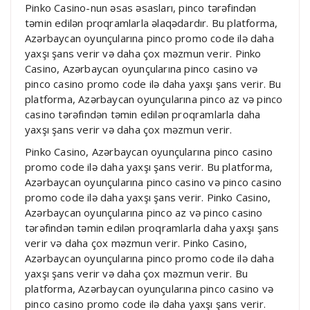
Pinko Casino-nun əsas əsasları, pinco tərəfindən
təmin edilən proqramlarla əlaqədardır. Bu platforma,
Azərbaycan oyunçularına pinco promo code ilə daha
yaxşı şans verir və daha çox məzmun verir. Pinko
Casino, Azərbaycan oyunçularına pinco casino və
pinco casino promo code ilə daha yaxşı şans verir. Bu
platforma, Azərbaycan oyunçularına pinco az və pinco
casino tərəfindən təmin edilən proqramlarla daha
yaxşı şans verir və daha çox məzmun verir.
Pinko Casino, Azərbaycan oyunçularına pinco casino
promo code ilə daha yaxşı şans verir. Bu platforma,
Azərbaycan oyunçularına pinco casino və pinco casino
promo code ilə daha yaxşı şans verir. Pinko Casino,
Azərbaycan oyunçularına pinco az və pinco casino
tərəfindən təmin edilən proqramlarla daha yaxşı şans
verir və daha çox məzmun verir. Pinko Casino,
Azərbaycan oyunçularına pinco promo code ilə daha
yaxşı şans verir və daha çox məzmun verir. Bu
platforma, Azərbaycan oyunçularına pinco casino və
pinco casino promo code ilə daha yaxşı şans verir.