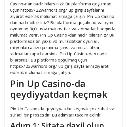
Casino-dan nədir bilərsiniz? Bu platforma qoşulmaq
üçün https://22warriors.org/ up giriş sayfalarını
ziyarət edərək məlumat almağa çalışın. Pin Up Casino-
dan nədir bilərsiniz? Bu platforma qoşulmaq və oyun
oynamaq üçün növ məlumatlar və xidmətlər haqqında
məlumat verir. Pin Up Casino-dan nədir bilərsiniz? Bu
platformada ən yaxşı və müraciətkar oyunlar,
milyonlarca azı qazanma şansı və müraciətkar
xidmətlər tapa bilərsiniz. Pin Up Casino-dan nədir
bilərsiniz? Bu platforma qoşulmaq üçün
https://22warriors.org/ up giriş sayfalarını ziyarət
edərək məlumat almağa çalışın.
Pin Up Casino-da
qeydiyyatdan keçmək
Pin Up Casino-da qeydiyyatdan keçmək çox rahat və
sürətli bir prosesdir. Bu adımları takdim edirik:
Adım 1: Sitətə daxil olun