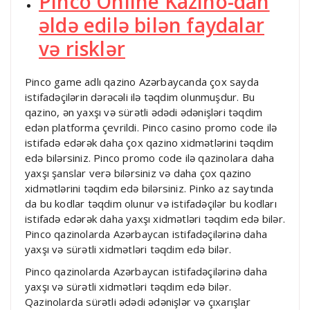
Pinco Online Kazino-dan
əldə edilə bilən faydalar
və risklər
Pinco game adlı qazino Azərbaycanda çox sayda
istifadəçilərin dərəcəli ilə təqdim olunmuşdur. Bu
qazino, ən yaxşı və sürətli ədədi ədənişləri təqdim
edən platforma çevrildi. Pinco casino promo code ilə
istifadə edərək daha çox qazino xidmətlərini təqdim
edə bilərsiniz. Pinco promo code ilə qazinolara daha
yaxşı şanslar verə bilərsiniz və daha çox qazino
xidmətlərini təqdim edə bilərsiniz. Pinko az saytında
da bu kodlar təqdim olunur və istifadəçilər bu kodları
istifadə edərək daha yaxşı xidmətləri təqdim edə bilər.
Pinco qazinolarda Azərbaycan istifadəçilərinə daha
yaxşı və sürətli xidmətləri təqdim edə bilər.
Pinco qazinolarda Azərbaycan istifadəçilərinə daha
yaxşı və sürətli xidmətləri təqdim edə bilər.
Qazinolarda sürətli ədədi ədənişlər və çıxarışlar