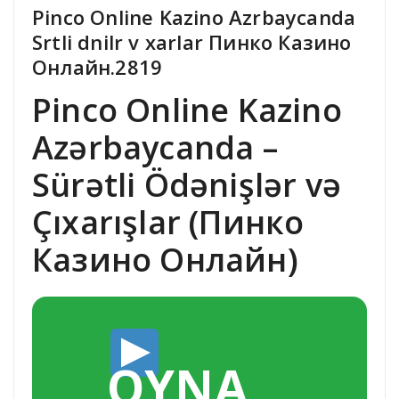
Pinco Online Kazino Azrbaycanda
Srtli dnilr v xarlar Пинко Казино
Онлайн.2819
Pinco Online Kazino
Azərbaycanda –
Sürətli Ödənişlər və
Çıxarışlar (Пинко
Казино Онлайн)
OYNA