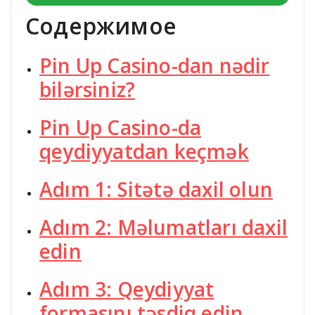
Содержимое
Pin Up Casino-dan nədir
bilərsiniz?
Pin Up Casino-da
qeydiyyatdan keçmək
Adım 1: Sitətə daxil olun
Adım 2: Məlumatları daxil
edin
Adım 3: Qeydiyyat
formasını təsdiq edin