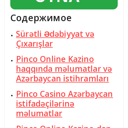
Содержимое
Sürətli Ədəbiyyat və
Çıxarışlar
Pinco Online Kazino
haqqında məlumatlar və
Azərbaycan istihramları
Pinco Casino Azərbaycan
istifadəçilərinə
məlumatlar