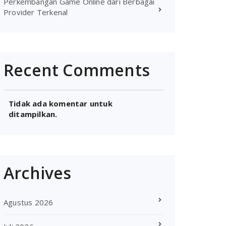
Perkembangan Game Online dari Berbagai
Provider Terkenal
Recent Comments
Tidak ada komentar untuk
ditampilkan.
Archives
Agustus 2026