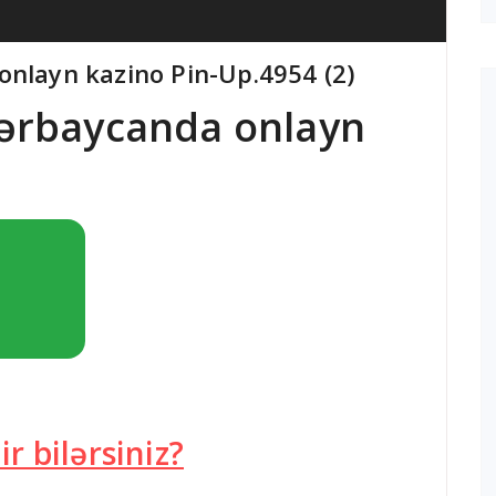
onlayn kazino Pin-Up.4954 (2)
zərbaycanda onlayn
r bilərsiniz?