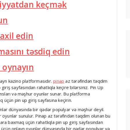
diyyatdan keçmək
lun
axil edin
masını təsdiq edin
n oynayın
ayn kazino platformasıdır.
pinap
az tərəfindən təqdim
riş sayfasından rahatlıqla keçire bilərsiniz. Pin Up
nsları və məşhur oyunlar sunar. Bu platforma
çün pin up giriş sayfasına keçirin.
nlar dünyasında bir qədər populyar və məşhur deyil.
oyunlar sunulur. Pinap az tərəfindən təqdim olunan bu
ra baxmaq üçün rahatlıqla pin up giriş sayfasından
ar üçün onlayn oyunlar dünyasında bir qədər populyar və