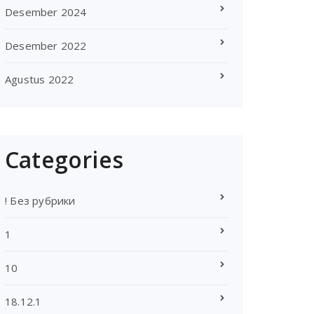
Desember 2024
Desember 2022
Agustus 2022
Categories
! Без рубрики
1
10
18.12.1