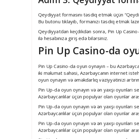
Qeydiyyat formasını təsdiq etmək üçün “Qeydi
Bu butonu tıklayıb, formanızı təsdiq etmək lazı
Qeydiyyatdan keçdikdən sonra, Pin Up Casino-da
ilə hesabınıza giriş edə bilərsiniz.
Pin Up Casino-da oy
Pin Up Casino-da oyun oynayın – bu Azərbaycanl
iki məlumat sahəsi, Azərbaycanın internet isteh
oyun oynayın və əməkdarlıq vəziyyətinizi artırın
Pin Up-da oyun oynayın və ən yaxşı oyunları se
Azərbaycanlılar üçün populyar olan oyunlar aras
Pin Up-da oyun oynayın və ən yaxşı oyunları se
Azərbaycanlılar üçün populyar olan oyunlar aras
Pin Up-da oyun oynayın və ən yaxşı oyunları se
Azərbaycanlılar üçün populyar olan oyunlar aras