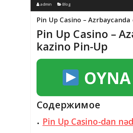
admin
Blog
Pin Up Casino – Azrbaycanda 
Pin Up Casino – A
kazino Pin-Up
OYNA
Содержимое
Pin Up Casino-dan nədi