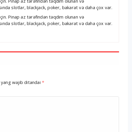
çin. Pinap az tərəfindən təqdim olunan və
ında slotlar, blackjack, poker, bakarat və daha çox var.
çin. Pinap az tərəfindən təqdim olunan və
ında slotlar, blackjack, poker, bakarat və daha çox var.
 yang wajib ditandai
*