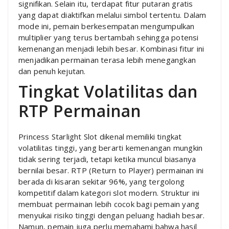
signifikan. Selain itu, terdapat fitur putaran gratis
yang dapat diaktifkan melalui simbol tertentu. Dalam
mode ini, pemain berkesempatan mengumpulkan
multiplier yang terus bertambah sehingga potensi
kemenangan menjadi lebih besar. Kombinasi fitur ini
menjadikan permainan terasa lebih menegangkan
dan penuh kejutan.
Tingkat Volatilitas dan
RTP Permainan
Princess Starlight Slot dikenal memiliki tingkat
volatilitas tinggi, yang berarti kemenangan mungkin
tidak sering terjadi, tetapi ketika muncul biasanya
bernilai besar. RTP (Return to Player) permainan ini
berada di kisaran sekitar 96%, yang tergolong
kompetitif dalam kategori slot modern. Struktur ini
membuat permainan lebih cocok bagi pemain yang
menyukai risiko tinggi dengan peluang hadiah besar.
Namun, pemain juga perlu memahami bahwa hasil