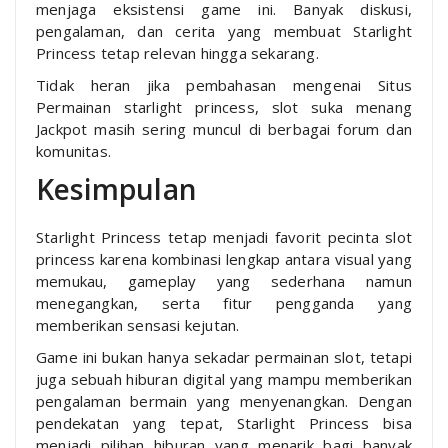
menjaga eksistensi game ini. Banyak diskusi,
pengalaman, dan cerita yang membuat Starlight
Princess tetap relevan hingga sekarang.
Tidak heran jika pembahasan mengenai Situs
Permainan starlight princess, slot suka menang
Jackpot masih sering muncul di berbagai forum dan
komunitas.
Kesimpulan
Starlight Princess tetap menjadi favorit pecinta slot
princess karena kombinasi lengkap antara visual yang
memukau, gameplay yang sederhana namun
menegangkan, serta fitur pengganda yang
memberikan sensasi kejutan.
Game ini bukan hanya sekadar permainan slot, tetapi
juga sebuah hiburan digital yang mampu memberikan
pengalaman bermain yang menyenangkan. Dengan
pendekatan yang tepat, Starlight Princess bisa
menjadi pilihan hiburan yang menarik bagi banyak