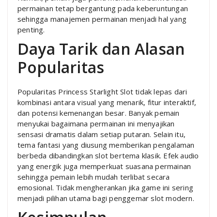
permainan tetap bergantung pada keberuntungan
sehingga manajemen permainan menjadi hal yang
penting.
Daya Tarik dan Alasan
Popularitas
Popularitas Princess Starlight Slot tidak lepas dari
kombinasi antara visual yang menarik, fitur interaktif,
dan potensi kemenangan besar. Banyak pemain
menyukai bagaimana permainan ini menyajikan
sensasi dramatis dalam setiap putaran. Selain itu,
tema fantasi yang diusung memberikan pengalaman
berbeda dibandingkan slot bertema klasik. Efek audio
yang energik juga memperkuat suasana permainan
sehingga pemain lebih mudah terlibat secara
emosional. Tidak mengherankan jika game ini sering
menjadi pilihan utama bagi penggemar slot modern.