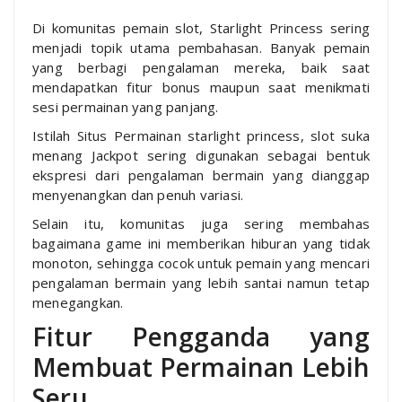
Di komunitas pemain slot, Starlight Princess sering
menjadi topik utama pembahasan. Banyak pemain
yang berbagi pengalaman mereka, baik saat
mendapatkan fitur bonus maupun saat menikmati
sesi permainan yang panjang.
Istilah Situs Permainan starlight princess, slot suka
menang Jackpot sering digunakan sebagai bentuk
ekspresi dari pengalaman bermain yang dianggap
menyenangkan dan penuh variasi.
Selain itu, komunitas juga sering membahas
bagaimana game ini memberikan hiburan yang tidak
monoton, sehingga cocok untuk pemain yang mencari
pengalaman bermain yang lebih santai namun tetap
menegangkan.
Fitur Pengganda yang
Membuat Permainan Lebih
Seru