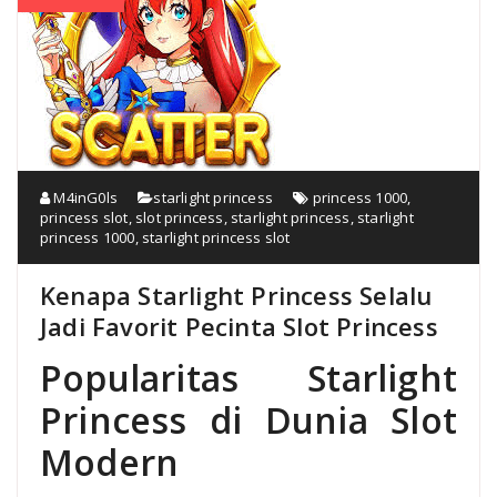
M4inG0ls
starlight princess
princess 1000
,
princess slot
,
slot princess
,
starlight princess
,
starlight
princess 1000
,
starlight princess slot
Kenapa Starlight Princess Selalu
Jadi Favorit Pecinta Slot Princess
Popularitas Starlight
Princess di Dunia Slot
Modern