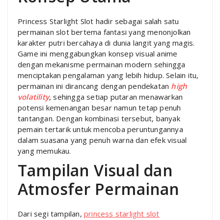
Princess Starlight Slot hadir sebagai salah satu
permainan slot bertema fantasi yang menonjolkan
karakter putri bercahaya di dunia langit yang magis.
Game ini menggabungkan konsep visual anime
dengan mekanisme permainan modern sehingga
menciptakan pengalaman yang lebih hidup. Selain itu,
permainan ini dirancang dengan pendekatan
high
volatility
, sehingga setiap putaran menawarkan
potensi kemenangan besar namun tetap penuh
tantangan. Dengan kombinasi tersebut, banyak
pemain tertarik untuk mencoba peruntungannya
dalam suasana yang penuh warna dan efek visual
yang memukau.
Tampilan Visual dan
Atmosfer Permainan
Dari segi tampilan,
princess starlight slot