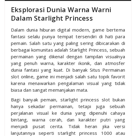
Eksplorasi Dunia Warna Warni
Dalam Starlight Princess
Dalam dunia hiburan digital modern, game bertema
fantasi selalu punya tempat tersendiri di hati para
pemain. Salah satu yang paling sering dibicarakan di
berbagai komunitas adalah Starlight Princess, sebuah
permainan yang dikenal dengan tampilan visualnya
yang penuh warna, karakter ikonik, dan atmosfer
dunia fantasi yang kuat. Di banyak Situs Permainan
slot online, game ini menjadi salah satu topik favorit
karena menawarkan pengalaman visual yang tidak
biasa dan sangat memanjakan mata.
Bagi banyak pemain, starlight princess slot bukan
hanya sekadar permainan, tetapi juga sebuah
perjalanan visual ke dunia yang dipenuhi cahaya
bintang, warna cerah, dan karakter putri yang
menjadi pusat cerita. Tidak heran jika versi
lanjutannya seperti starlight princess 1000 atau