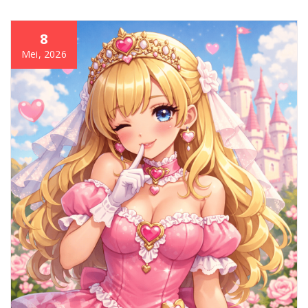
8
Mei, 2026