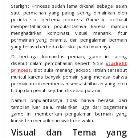
Starlight Princess
sudah lama dikenal sebagai salah
satu permainan yang paling sering dimainkan oleh
pecinta slot bertema princess. Game ini berhasil
mempertahankan popularitasnya karena mampu
menghadirkan kombinasi visual menarik, fitur
permainan yang dinamis, dan pengalaman bermain
yang terasa berbeda dari slot pada umumnya.
Di berbagai komunitas pemain, game ini sering
disebut dalam pembahasan seperti Situs
starlight
princess
, slot suka menang Jackpot. Istilah tersebut
muncul karena banyak pemain yang merasa bahwa
permainan ini memberikan sensasi hiburan yang lebih
hidup dan penuh kejutan di setiap putaran.
Namun popularitasnya tidak hanya berasal dari
tampilan luar saja, melainkan juga dari bagaimana
game ini memberikan pengalaman bermain yang
konsisten menarik dari waktu ke waktu.
Visual dan Tema yang