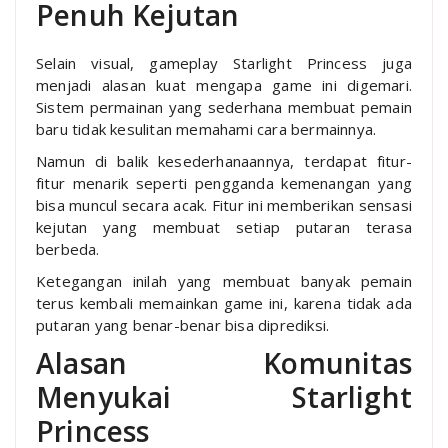
Penuh Kejutan
Selain visual, gameplay Starlight Princess juga
menjadi alasan kuat mengapa game ini digemari.
Sistem permainan yang sederhana membuat pemain
baru tidak kesulitan memahami cara bermainnya.
Namun di balik kesederhanaannya, terdapat fitur-
fitur menarik seperti pengganda kemenangan yang
bisa muncul secara acak. Fitur ini memberikan sensasi
kejutan yang membuat setiap putaran terasa
berbeda.
Ketegangan inilah yang membuat banyak pemain
terus kembali memainkan game ini, karena tidak ada
putaran yang benar-benar bisa diprediksi.
Alasan Komunitas
Menyukai Starlight
Princess