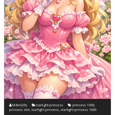
M4inG0ls
starlight princess
princess 1000
,
princess slot
,
starlight princess
,
starlight princess 1000