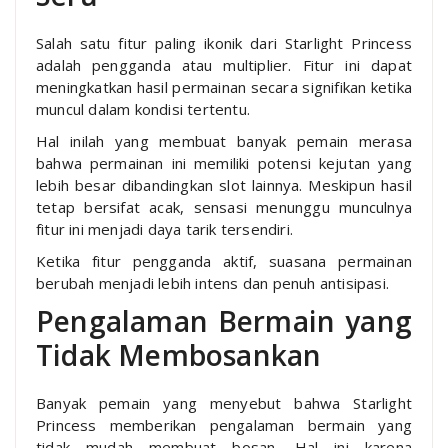
Salah satu fitur paling ikonik dari Starlight Princess
adalah pengganda atau multiplier. Fitur ini dapat
meningkatkan hasil permainan secara signifikan ketika
muncul dalam kondisi tertentu.
Hal inilah yang membuat banyak pemain merasa
bahwa permainan ini memiliki potensi kejutan yang
lebih besar dibandingkan slot lainnya. Meskipun hasil
tetap bersifat acak, sensasi menunggu munculnya
fitur ini menjadi daya tarik tersendiri.
Ketika fitur pengganda aktif, suasana permainan
berubah menjadi lebih intens dan penuh antisipasi.
Pengalaman Bermain yang
Tidak Membosankan
Banyak pemain yang menyebut bahwa Starlight
Princess memberikan pengalaman bermain yang
tidak mudah membuat bosan. Hal ini karena