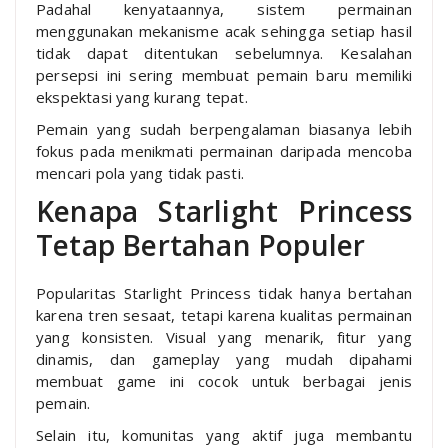
Padahal kenyataannya, sistem permainan
menggunakan mekanisme acak sehingga setiap hasil
tidak dapat ditentukan sebelumnya. Kesalahan
persepsi ini sering membuat pemain baru memiliki
ekspektasi yang kurang tepat.
Pemain yang sudah berpengalaman biasanya lebih
fokus pada menikmati permainan daripada mencoba
mencari pola yang tidak pasti.
Kenapa Starlight Princess
Tetap Bertahan Populer
Popularitas Starlight Princess tidak hanya bertahan
karena tren sesaat, tetapi karena kualitas permainan
yang konsisten. Visual yang menarik, fitur yang
dinamis, dan gameplay yang mudah dipahami
membuat game ini cocok untuk berbagai jenis
pemain.
Selain itu, komunitas yang aktif juga membantu