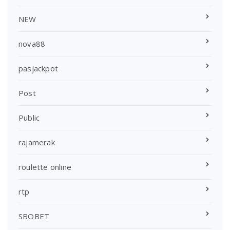
NEW
nova88
pasjackpot
Post
Public
rajamerak
roulette online
rtp
SBOBET