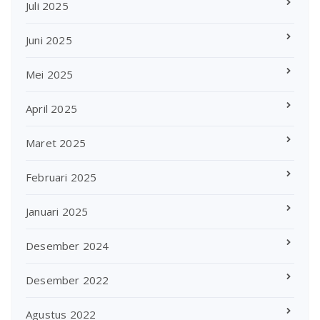
Juli 2025
Juni 2025
Mei 2025
April 2025
Maret 2025
Februari 2025
Januari 2025
Desember 2024
Desember 2022
Agustus 2022