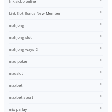
link sicbo online
Link Slot Bonus New Member
mahjong
mahjong slot
mahjong ways 2
mau poker
mauslot
maxbet
maxbet sport
mix parlay