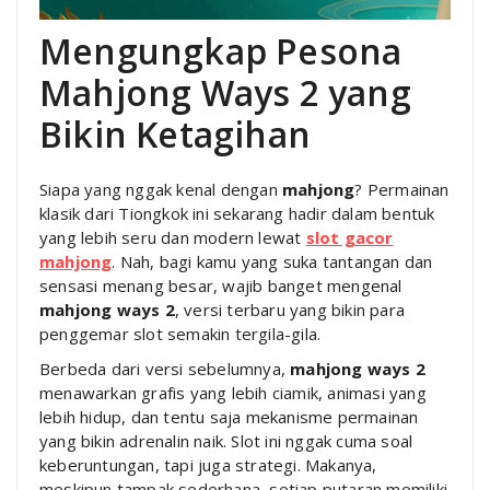
Mengungkap Pesona
Mahjong Ways 2 yang
Bikin Ketagihan
Siapa yang nggak kenal dengan
mahjong
? Permainan
klasik dari Tiongkok ini sekarang hadir dalam bentuk
yang lebih seru dan modern lewat
slot gacor
mahjong
. Nah, bagi kamu yang suka tantangan dan
sensasi menang besar, wajib banget mengenal
mahjong ways 2
, versi terbaru yang bikin para
penggemar slot semakin tergila-gila.
Berbeda dari versi sebelumnya,
mahjong ways 2
menawarkan grafis yang lebih ciamik, animasi yang
lebih hidup, dan tentu saja mekanisme permainan
yang bikin adrenalin naik. Slot ini nggak cuma soal
keberuntungan, tapi juga strategi. Makanya,
meskipun tampak sederhana, setiap putaran memiliki