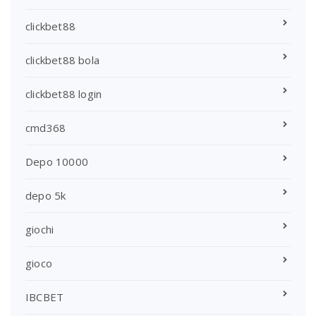
clickbet88
clickbet88 bola
clickbet88 login
cmd368
Depo 10000
depo 5k
giochi
gioco
IBCBET