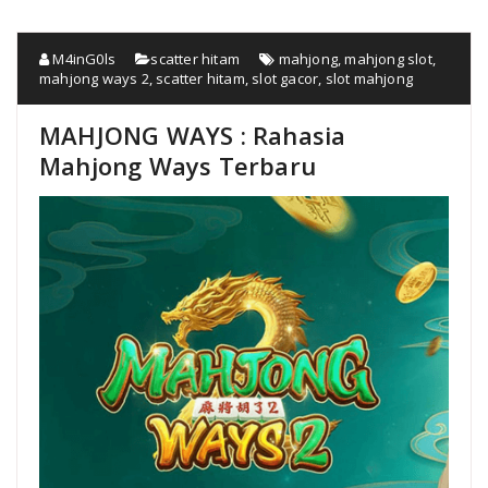
M4inG0ls
scatter hitam
mahjong
,
mahjong slot
,
mahjong ways 2
,
scatter hitam
,
slot gacor
,
slot mahjong
MAHJONG WAYS : Rahasia
Mahjong Ways Terbaru