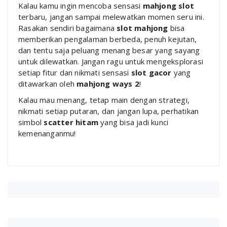
Kalau kamu ingin mencoba sensasi
mahjong slot
terbaru, jangan sampai melewatkan momen seru ini.
Rasakan sendiri bagaimana
slot mahjong
bisa
memberikan pengalaman berbeda, penuh kejutan,
dan tentu saja peluang menang besar yang sayang
untuk dilewatkan. Jangan ragu untuk mengeksplorasi
setiap fitur dan nikmati sensasi
slot gacor
yang
ditawarkan oleh
mahjong ways 2
!
Kalau mau menang, tetap main dengan strategi,
nikmati setiap putaran, dan jangan lupa, perhatikan
simbol
scatter hitam
yang bisa jadi kunci
kemenanganmu!