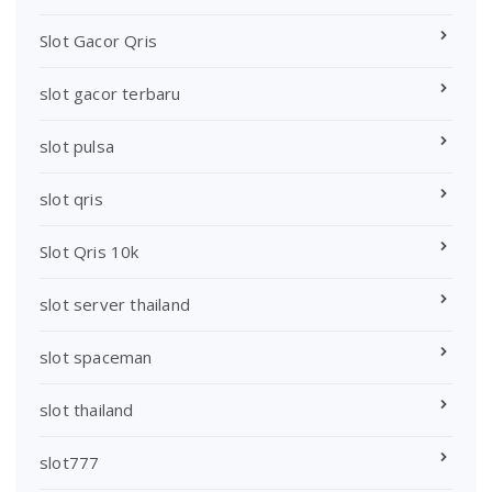
Slot Gacor Qris
slot gacor terbaru
slot pulsa
slot qris
Slot Qris 10k
slot server thailand
slot spaceman
slot thailand
slot777