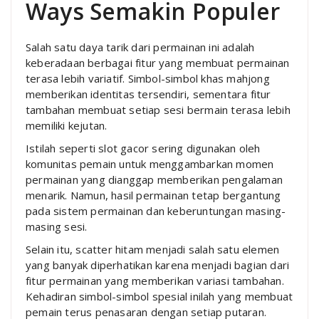
Ways Semakin Populer
Salah satu daya tarik dari permainan ini adalah
keberadaan berbagai fitur yang membuat permainan
terasa lebih variatif. Simbol-simbol khas mahjong
memberikan identitas tersendiri, sementara fitur
tambahan membuat setiap sesi bermain terasa lebih
memiliki kejutan.
Istilah seperti slot gacor sering digunakan oleh
komunitas pemain untuk menggambarkan momen
permainan yang dianggap memberikan pengalaman
menarik. Namun, hasil permainan tetap bergantung
pada sistem permainan dan keberuntungan masing-
masing sesi.
Selain itu, scatter hitam menjadi salah satu elemen
yang banyak diperhatikan karena menjadi bagian dari
fitur permainan yang memberikan variasi tambahan.
Kehadiran simbol-simbol spesial inilah yang membuat
pemain terus penasaran dengan setiap putaran.