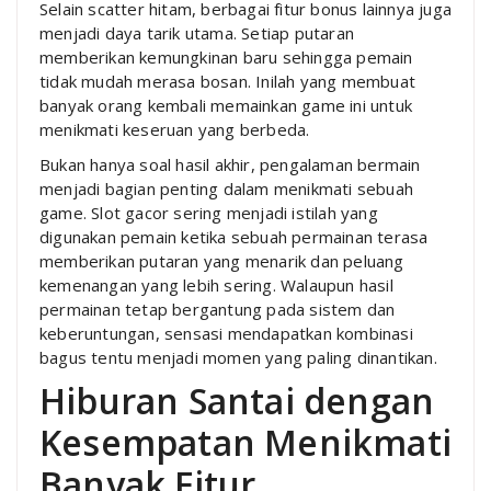
Selain scatter hitam, berbagai fitur bonus lainnya juga
menjadi daya tarik utama. Setiap putaran
memberikan kemungkinan baru sehingga pemain
tidak mudah merasa bosan. Inilah yang membuat
banyak orang kembali memainkan game ini untuk
menikmati keseruan yang berbeda.
Bukan hanya soal hasil akhir, pengalaman bermain
menjadi bagian penting dalam menikmati sebuah
game. Slot gacor sering menjadi istilah yang
digunakan pemain ketika sebuah permainan terasa
memberikan putaran yang menarik dan peluang
kemenangan yang lebih sering. Walaupun hasil
permainan tetap bergantung pada sistem dan
keberuntungan, sensasi mendapatkan kombinasi
bagus tentu menjadi momen yang paling dinantikan.
Hiburan Santai dengan
Kesempatan Menikmati
Banyak Fitur