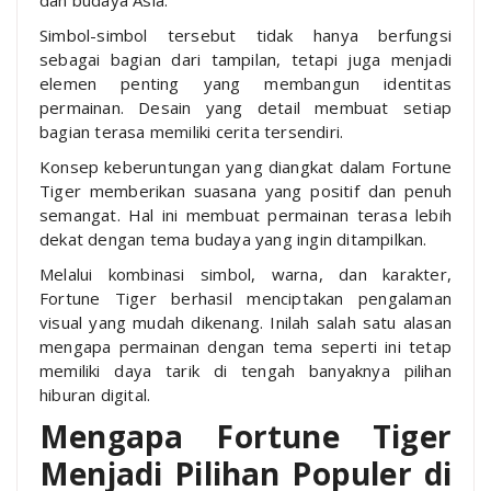
Simbol-simbol tersebut tidak hanya berfungsi
sebagai bagian dari tampilan, tetapi juga menjadi
elemen penting yang membangun identitas
permainan. Desain yang detail membuat setiap
bagian terasa memiliki cerita tersendiri.
Konsep keberuntungan yang diangkat dalam Fortune
Tiger memberikan suasana yang positif dan penuh
semangat. Hal ini membuat permainan terasa lebih
dekat dengan tema budaya yang ingin ditampilkan.
Melalui kombinasi simbol, warna, dan karakter,
Fortune Tiger berhasil menciptakan pengalaman
visual yang mudah dikenang. Inilah salah satu alasan
mengapa permainan dengan tema seperti ini tetap
memiliki daya tarik di tengah banyaknya pilihan
hiburan digital.
Mengapa Fortune Tiger
Menjadi Pilihan Populer di