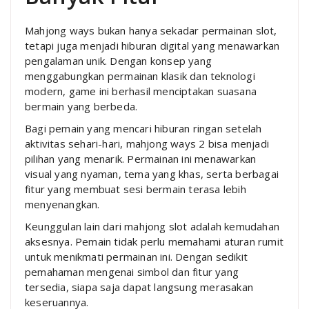
Mahjong ways bukan hanya sekadar permainan slot,
tetapi juga menjadi hiburan digital yang menawarkan
pengalaman unik. Dengan konsep yang
menggabungkan permainan klasik dan teknologi
modern, game ini berhasil menciptakan suasana
bermain yang berbeda.
Bagi pemain yang mencari hiburan ringan setelah
aktivitas sehari-hari, mahjong ways 2 bisa menjadi
pilihan yang menarik. Permainan ini menawarkan
visual yang nyaman, tema yang khas, serta berbagai
fitur yang membuat sesi bermain terasa lebih
menyenangkan.
Keunggulan lain dari mahjong slot adalah kemudahan
aksesnya. Pemain tidak perlu memahami aturan rumit
untuk menikmati permainan ini. Dengan sedikit
pemahaman mengenai simbol dan fitur yang
tersedia, siapa saja dapat langsung merasakan
keseruannya.