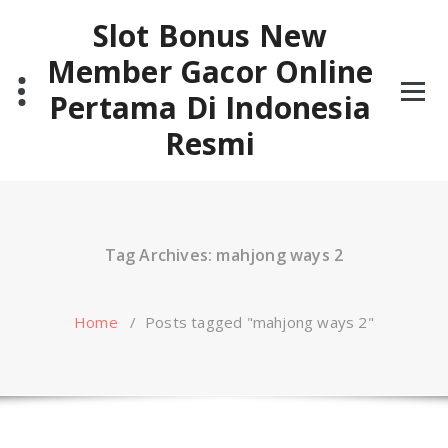
Skip
Slot Bonus New
to
content
Member Gacor Online
Pertama Di Indonesia
Resmi
Tag Archives: mahjong ways 2
Home
/
Posts tagged "mahjong ways 2"