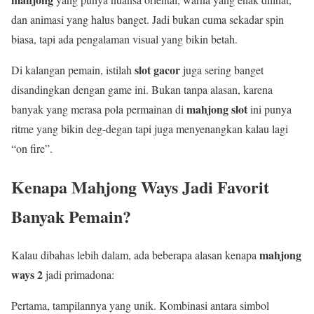
dan animasi yang halus banget. Jadi bukan cuma sekadar spin
biasa, tapi ada pengalaman visual yang bikin betah.
slot gacor
Di kalangan pemain, istilah
juga sering banget
disandingkan dengan game ini. Bukan tanpa alasan, karena
mahjong slot
banyak yang merasa pola permainan di
ini punya
ritme yang bikin deg-degan tapi juga menyenangkan kalau lagi
“on fire”.
Kenapa Mahjong Ways Jadi Favorit
Banyak Pemain?
mahjong
Kalau dibahas lebih dalam, ada beberapa alasan kenapa
ways 2
jadi primadona:
Pertama, tampilannya yang unik. Kombinasi antara simbol