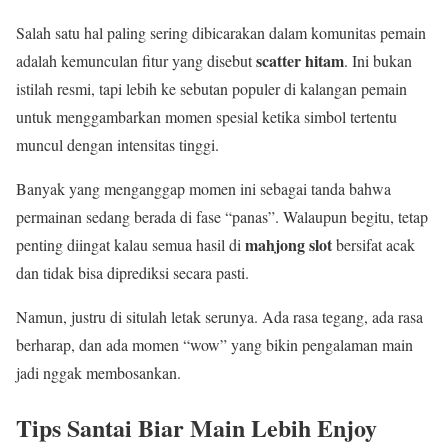
Salah satu hal paling sering dibicarakan dalam komunitas pemain
scatter hitam
adalah kemunculan fitur yang disebut
. Ini bukan
istilah resmi, tapi lebih ke sebutan populer di kalangan pemain
untuk menggambarkan momen spesial ketika simbol tertentu
muncul dengan intensitas tinggi.
Banyak yang menganggap momen ini sebagai tanda bahwa
permainan sedang berada di fase “panas”. Walaupun begitu, tetap
mahjong slot
penting diingat kalau semua hasil di
bersifat acak
dan tidak bisa diprediksi secara pasti.
Namun, justru di situlah letak serunya. Ada rasa tegang, ada rasa
berharap, dan ada momen “wow” yang bikin pengalaman main
jadi nggak membosankan.
Tips Santai Biar Main Lebih Enjoy