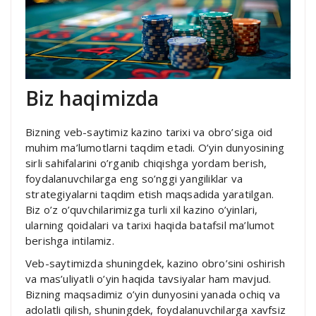
Biz haqimizda
Bizning veb-saytimiz kazino tarixi va obro’siga oid
muhim ma’lumotlarni taqdim etadi. O’yin dunyosining
sirli sahifalarini o’rganib chiqishga yordam berish,
foydalanuvchilarga eng so’nggi yangiliklar va
strategiyalarni taqdim etish maqsadida yaratilgan.
Biz o’z o’quvchilarimizga turli xil kazino o’yinlari,
ularning qoidalari va tarixi haqida batafsil ma’lumot
berishga intilamiz.
Veb-saytimizda shuningdek, kazino obro’sini oshirish
va mas’uliyatli o’yin haqida tavsiyalar ham mavjud.
Bizning maqsadimiz o’yin dunyosini yanada ochiq va
adolatli qilish, shuningdek, foydalanuvchilarga xavfsiz