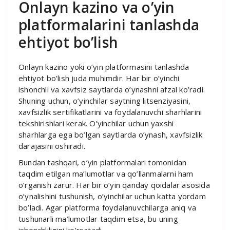
Onlayn kazino va o’yin
platformalarini tanlashda
ehtiyot bo’lish
Onlayn kazino yoki o’yin platformasini tanlashda
ehtiyot bo’lish juda muhimdir. Har bir o’yinchi
ishonchli va xavfsiz saytlarda o’ynashni afzal ko’radi.
Shuning uchun, o’yinchilar saytning litsenziyasini,
xavfsizlik sertifikatlarini va foydalanuvchi sharhlarini
tekshirishlari kerak. O’yinchilar uchun yaxshi
sharhlarga ega bo’lgan saytlarda o’ynash, xavfsizlik
darajasini oshiradi.
Bundan tashqari, o’yin platformalari tomonidan
taqdim etilgan ma’lumotlar va qo’llanmalarni ham
o’rganish zarur. Har bir o’yin qanday qoidalar asosida
o’ynalishini tushunish, o’yinchilar uchun katta yordam
bo’ladi. Agar platforma foydalanuvchilarga aniq va
tushunarli ma’lumotlar taqdim etsa, bu uning
ishonchliligini ko’rsatadi.