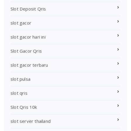
Slot Deposit Qris
slot gacor
slot gacor hari ini
Slot Gacor Qris
slot gacor terbaru
slot pulsa
slot qris
Slot Qris 10k
slot server thailand