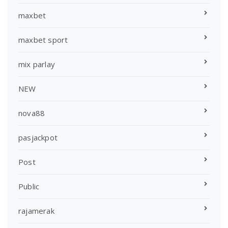
maxbet
maxbet sport
mix parlay
NEW
nova88
pasjackpot
Post
Public
rajamerak