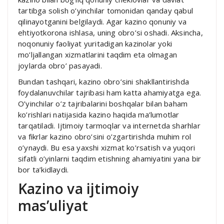
tartibga solish o’yinchilar tomonidan qanday qabul
qilinayotganini belgilaydi. Agar kazino qonuniy va
ehtiyotkorona ishlasa, uning obro’si oshadi. Aksincha,
noqonuniy faoliyat yuritadigan kazinolar yoki
mo’ljallangan xizmatlarini taqdim eta olmagan
joylarda obro’ pasayadi.
Bundan tashqari, kazino obro’sini shakllantirishda
foydalanuvchilar tajribasi ham katta ahamiyatga ega.
O’yinchilar o’z tajribalarini boshqalar bilan baham
ko’rishlari natijasida kazino haqida ma’lumotlar
tarqatiladi. Ijtimoiy tarmoqlar va internetda sharhlar
va fikrlar kazino obro’sini o’zgartirishda muhim rol
o’ynaydi. Bu esa yaxshi xizmat ko’rsatish va yuqori
sifatli o’yinlarni taqdim etishning ahamiyatini yana bir
bor ta’kidlaydi.
Kazino va ijtimoiy
mas’uliyat