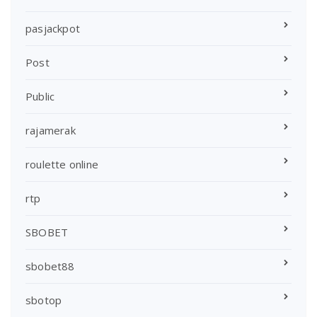
pasjackpot
Post
Public
rajamerak
roulette online
rtp
SBOBET
sbobet88
sbotop