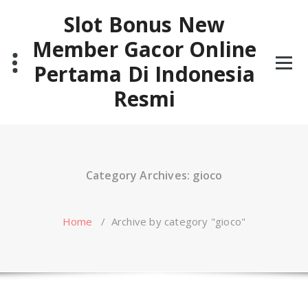
Skip
Slot Bonus New
to
content
Member Gacor Online
Pertama Di Indonesia
Resmi
Category Archives: gioco
Home
/
Archive by category "gioco"