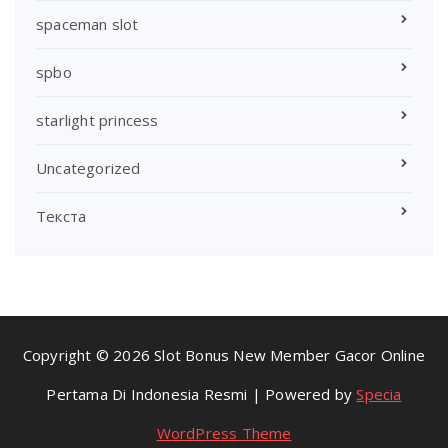
spaceman slot
spbo
starlight princess
Uncategorized
Текста
Copyright © 2026 Slot Bonus New Member Gacor Online
Pertama Di Indonesia Resmi | Powered by
Specia
WordPress Theme