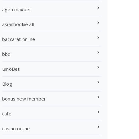
agen maxbet
asianbookie all
baccarat online
bbq
BinoBet
Blog
bonus new member
cafe
casino online