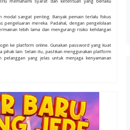
perlu memahami syarat dan ketentuan yang berlaku
n modal sangat penting. Banyak pemain terlalu fokus
as pengeluaran mereka. Padahal, dengan pengelolaan
rmainan lebih lama dan mengurangi risiko kehilangan
login ke platform online. Gunakan password yang kuat
pihak lain. Selain itu, pastikan menggunakan platform
an pelanggan yang jelas untuk menjaga kenyamanan