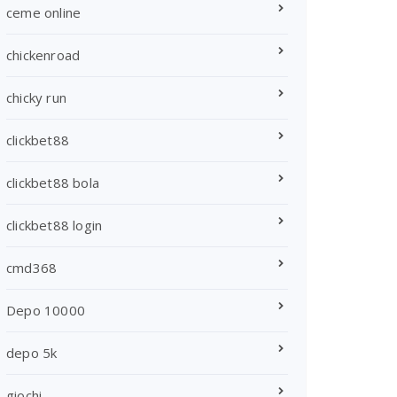
ceme online
chickenroad
chicky run
clickbet88
clickbet88 bola
clickbet88 login
cmd368
Depo 10000
depo 5k
giochi