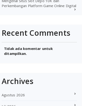
Mengenal Situs Slot Depo 10K dan
Perkembangan Platform Game Online Digital
Recent Comments
Tidak ada komentar untuk
ditampilkan.
Archives
Agustus 2026