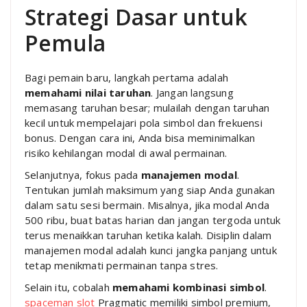
Strategi Dasar untuk
Pemula
Bagi pemain baru, langkah pertama adalah
memahami nilai taruhan
. Jangan langsung
memasang taruhan besar; mulailah dengan taruhan
kecil untuk mempelajari pola simbol dan frekuensi
bonus. Dengan cara ini, Anda bisa meminimalkan
risiko kehilangan modal di awal permainan.
Selanjutnya, fokus pada
manajemen modal
.
Tentukan jumlah maksimum yang siap Anda gunakan
dalam satu sesi bermain. Misalnya, jika modal Anda
500 ribu, buat batas harian dan jangan tergoda untuk
terus menaikkan taruhan ketika kalah. Disiplin dalam
manajemen modal adalah kunci jangka panjang untuk
tetap menikmati permainan tanpa stres.
Selain itu, cobalah
memahami kombinasi simbol
.
spaceman slot
Pragmatic memiliki simbol premium,