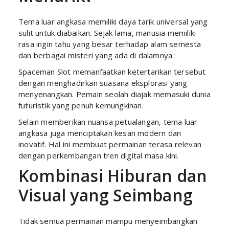
Tema luar angkasa memiliki daya tarik universal yang
sulit untuk diabaikan. Sejak lama, manusia memiliki
rasa ingin tahu yang besar terhadap alam semesta
dan berbagai misteri yang ada di dalamnya.
Spaceman Slot memanfaatkan ketertarikan tersebut
dengan menghadirkan suasana eksplorasi yang
menyenangkan. Pemain seolah diajak memasuki dunia
futuristik yang penuh kemungkinan.
Selain memberikan nuansa petualangan, tema luar
angkasa juga menciptakan kesan modern dan
inovatif. Hal ini membuat permainan terasa relevan
dengan perkembangan tren digital masa kini.
Kombinasi Hiburan dan
Visual yang Seimbang
Tidak semua permainan mampu menyeimbangkan