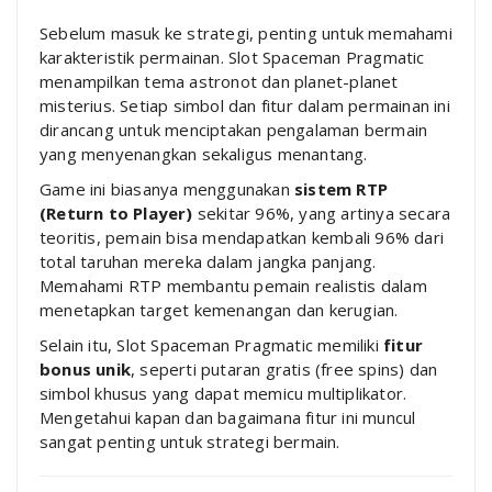
Sebelum masuk ke strategi, penting untuk memahami
karakteristik permainan. Slot Spaceman Pragmatic
menampilkan tema astronot dan planet-planet
misterius. Setiap simbol dan fitur dalam permainan ini
dirancang untuk menciptakan pengalaman bermain
yang menyenangkan sekaligus menantang.
Game ini biasanya menggunakan
sistem RTP
(Return to Player)
sekitar 96%, yang artinya secara
teoritis, pemain bisa mendapatkan kembali 96% dari
total taruhan mereka dalam jangka panjang.
Memahami RTP membantu pemain realistis dalam
menetapkan target kemenangan dan kerugian.
Selain itu, Slot Spaceman Pragmatic memiliki
fitur
bonus unik
, seperti putaran gratis (free spins) dan
simbol khusus yang dapat memicu multiplikator.
Mengetahui kapan dan bagaimana fitur ini muncul
sangat penting untuk strategi bermain.