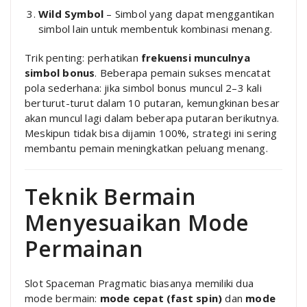
Wild Symbol
– Simbol yang dapat menggantikan
simbol lain untuk membentuk kombinasi menang.
Trik penting: perhatikan
frekuensi munculnya
simbol bonus
. Beberapa pemain sukses mencatat
pola sederhana: jika simbol bonus muncul 2–3 kali
berturut-turut dalam 10 putaran, kemungkinan besar
akan muncul lagi dalam beberapa putaran berikutnya.
Meskipun tidak bisa dijamin 100%, strategi ini sering
membantu pemain meningkatkan peluang menang.
Teknik Bermain
Menyesuaikan Mode
Permainan
Slot Spaceman Pragmatic biasanya memiliki dua
mode bermain:
mode cepat (fast spin)
dan
mode