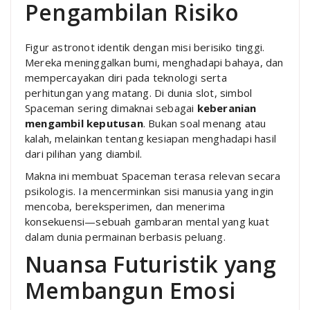
Pengambilan Risiko
Figur astronot identik dengan misi berisiko tinggi.
Mereka meninggalkan bumi, menghadapi bahaya, dan
mempercayakan diri pada teknologi serta
perhitungan yang matang. Di dunia slot, simbol
Spaceman sering dimaknai sebagai
keberanian
mengambil keputusan
. Bukan soal menang atau
kalah, melainkan tentang kesiapan menghadapi hasil
dari pilihan yang diambil.
Makna ini membuat Spaceman terasa relevan secara
psikologis. Ia mencerminkan sisi manusia yang ingin
mencoba, bereksperimen, dan menerima
konsekuensi—sebuah gambaran mental yang kuat
dalam dunia permainan berbasis peluang.
Nuansa Futuristik yang
Membangun Emosi