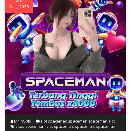
27
Des, 2025
M4inG0ls
slot spaceman
,
spaceman
,
spaceman slot
situs spaceman
,
slot spaceman
,
spaceman
,
spaceman