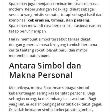
Spaceman juga menjadi cerminan imajinasi manusia
modern. Keberuntungan tidak lagi dilihat sebagai
sesuatu yang mistis semata, tetapi sebagai hasil dari
kombinasi
keberanian, timing, dan peluang
.
Spaceman mewakili cara berpikir ini—rasional namun
tetap penuh harapan.
Hal ini membuat simbol tersebut terasa dekat
dengan generasi masa kini, yang tumbuh bersama
cerita tentang roket, planet baru, dan mimpi
menembus batas bumi.
Antara Simbol dan
Makna Personal
Menariknya, makna Spaceman sebagai simbol
keberuntungan sering kali bersifat personal. Bagi
sebagian orang, ia melambangkan awal baru. Bagi
yang lain, ia adalah pengingat untuk tidak takut gagal.
Di sinilah kekuatan simbol bekerja: satu gambar,