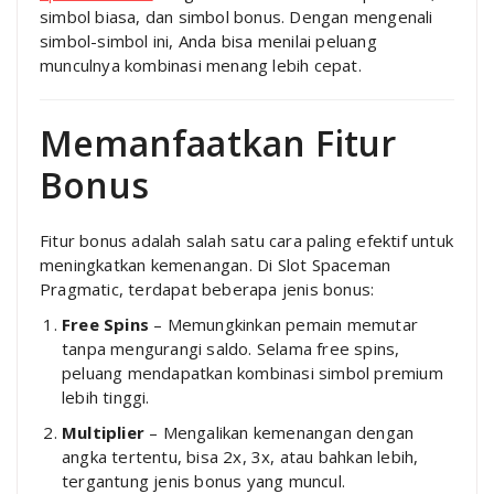
simbol biasa, dan simbol bonus. Dengan mengenali
simbol-simbol ini, Anda bisa menilai peluang
munculnya kombinasi menang lebih cepat.
Memanfaatkan Fitur
Bonus
Fitur bonus adalah salah satu cara paling efektif untuk
meningkatkan kemenangan. Di Slot Spaceman
Pragmatic, terdapat beberapa jenis bonus:
Free Spins
– Memungkinkan pemain memutar
tanpa mengurangi saldo. Selama free spins,
peluang mendapatkan kombinasi simbol premium
lebih tinggi.
Multiplier
– Mengalikan kemenangan dengan
angka tertentu, bisa 2x, 3x, atau bahkan lebih,
tergantung jenis bonus yang muncul.