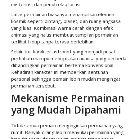
misterius, dan penuh eksplorasi.
Latar permainan biasanya menampilkan elemen
kosmik seperti bintang, planet, dan ruang angkasa
yang luas. Kombinasi warna cerah dengan efek
animasi yang halus membuat tampilan permainan
terlihat hidup tanpa terasa berlebihan.
Selain itu, karakter astronot yang menjadi pusat
perhatian mampu menciptakan nuansa yang berbeda
dibandingkan permainan bertema konvensional.
Kehadiran karakter ini memberikan sentuhan
personal sehingga pemain lebih mudah mengingat
permainan tersebut.
Mekanisme Permainan
yang Mudah Dipahami
Tidak semua pemain menginginkan permainan yang
rumit. Banyak orang lebih menyukai permainan yang
bisa dipahami dalam waktu singkat tanpa harus