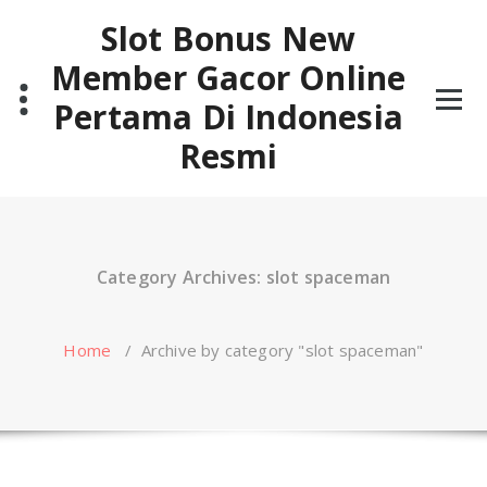
Skip
Slot Bonus New
to
content
Member Gacor Online
Pertama Di Indonesia
Resmi
Category Archives: slot spaceman
Home
/
Archive by category "slot spaceman"