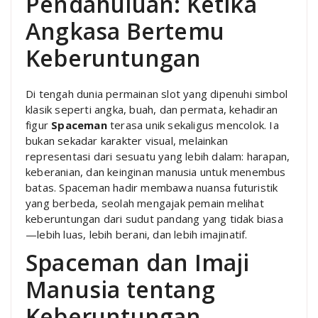
Pendahuluan: Ketika
Angkasa Bertemu
Keberuntungan
Di tengah dunia permainan slot yang dipenuhi simbol
klasik seperti angka, buah, dan permata, kehadiran
figur
Spaceman
terasa unik sekaligus mencolok. Ia
bukan sekadar karakter visual, melainkan
representasi dari sesuatu yang lebih dalam: harapan,
keberanian, dan keinginan manusia untuk menembus
batas. Spaceman hadir membawa nuansa futuristik
yang berbeda, seolah mengajak pemain melihat
keberuntungan dari sudut pandang yang tidak biasa
—lebih luas, lebih berani, dan lebih imajinatif.
Spaceman dan Imaji
Manusia tentang
Keberuntungan