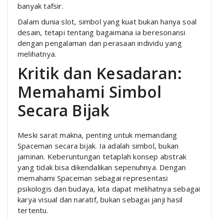
banyak tafsir.
Dalam dunia slot, simbol yang kuat bukan hanya soal
desain, tetapi tentang bagaimana ia beresonansi
dengan pengalaman dan perasaan individu yang
melihatnya.
Kritik dan Kesadaran:
Memahami Simbol
Secara Bijak
Meski sarat makna, penting untuk memandang
Spaceman secara bijak. Ia adalah simbol, bukan
jaminan. Keberuntungan tetaplah konsep abstrak
yang tidak bisa dikendalikan sepenuhnya. Dengan
memahami Spaceman sebagai representasi
psikologis dan budaya, kita dapat melihatnya sebagai
karya visual dan naratif, bukan sebagai janji hasil
tertentu.