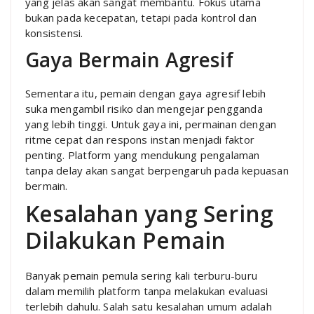
yang jelas akan sangat membantu. Fokus utama
bukan pada kecepatan, tetapi pada kontrol dan
konsistensi.
Gaya Bermain Agresif
Sementara itu, pemain dengan gaya agresif lebih
suka mengambil risiko dan mengejar pengganda
yang lebih tinggi. Untuk gaya ini, permainan dengan
ritme cepat dan respons instan menjadi faktor
penting. Platform yang mendukung pengalaman
tanpa delay akan sangat berpengaruh pada kepuasan
bermain.
Kesalahan yang Sering
Dilakukan Pemain
Banyak pemain pemula sering kali terburu-buru
dalam memilih platform tanpa melakukan evaluasi
terlebih dahulu. Salah satu kesalahan umum adalah