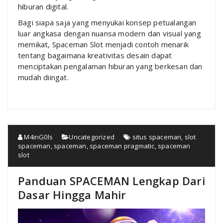
hiburan digital.
Bagi siapa saja yang menyukai konsep petualangan
luar angkasa dengan nuansa modern dan visual yang
memikat, Spaceman Slot menjadi contoh menarik
tentang bagaimana kreativitas desain dapat
menciptakan pengalaman hiburan yang berkesan dan
mudah diingat.
M4inG0ls
Uncategorized
situs spaceman
,
slot
spaceman
,
spaceman
,
spaceman pragmatic
,
spaceman
slot
Panduan SPACEMAN Lengkap Dari
Dasar Hingga Mahir