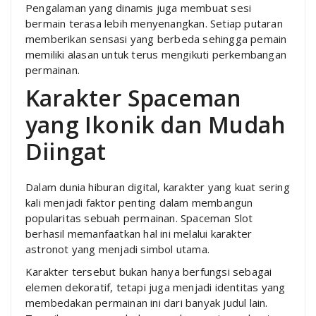
Pengalaman yang dinamis juga membuat sesi
bermain terasa lebih menyenangkan. Setiap putaran
memberikan sensasi yang berbeda sehingga pemain
memiliki alasan untuk terus mengikuti perkembangan
permainan.
Karakter Spaceman
yang Ikonik dan Mudah
Diingat
Dalam dunia hiburan digital, karakter yang kuat sering
kali menjadi faktor penting dalam membangun
popularitas sebuah permainan. Spaceman Slot
berhasil memanfaatkan hal ini melalui karakter
astronot yang menjadi simbol utama.
Karakter tersebut bukan hanya berfungsi sebagai
elemen dekoratif, tetapi juga menjadi identitas yang
membedakan permainan ini dari banyak judul lain.