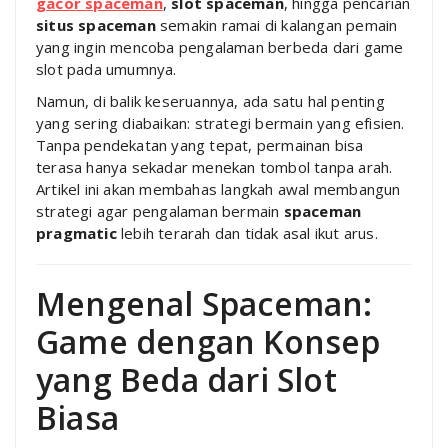
gacor spaceman
,
slot spaceman
, hingga pencarian
situs spaceman
semakin ramai di kalangan pemain
yang ingin mencoba pengalaman berbeda dari game
slot pada umumnya.
Namun, di balik keseruannya, ada satu hal penting
yang sering diabaikan: strategi bermain yang efisien.
Tanpa pendekatan yang tepat, permainan bisa
terasa hanya sekadar menekan tombol tanpa arah.
Artikel ini akan membahas langkah awal membangun
strategi agar pengalaman bermain
spaceman
pragmatic
lebih terarah dan tidak asal ikut arus.
Mengenal Spaceman:
Game dengan Konsep
yang Beda dari Slot
Biasa