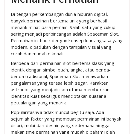
Di tengah perkembangan dunia hiburan digital,
banyak permainan bertema unik yang berhasil
menarik minat para pemain. Salah satu yang cukup
sering menjadi perbincangan adalah Spaceman Slot.
Permainan ini hadir dengan konsep luar angkasa yang
modern, dipadukan dengan tampilan visual yang
cerah dan mudah dikenali.
Berbeda dari permainan slot bertema klasik yang
identik dengan simbol buah, angka, atau benda-
benda tradisional, Spaceman Slot menawarkan
pengalaman yang terasa lebih segar. Karakter
astronot yang menjadi ikon utama memberikan
identitas kuat sekaligus menciptakan suasana
petualangan yang menarik.
Popularitasnya tidak muncul begitu saja. Ada
sejumlah faktor yang membuat permainan ini banyak
dicari, mulai dari desain yang sederhana hingga
mekanisme permainan yang mudah dipahami oleh