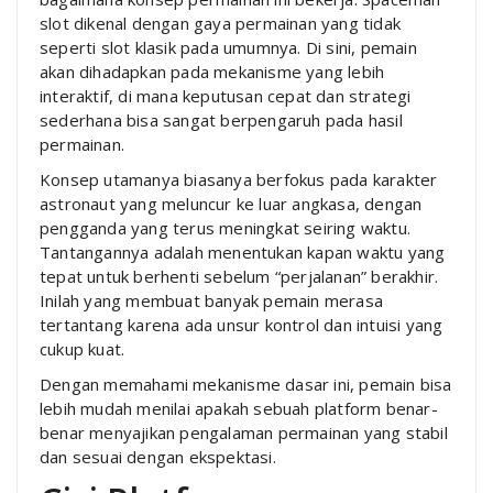
slot dikenal dengan gaya permainan yang tidak
seperti slot klasik pada umumnya. Di sini, pemain
akan dihadapkan pada mekanisme yang lebih
interaktif, di mana keputusan cepat dan strategi
sederhana bisa sangat berpengaruh pada hasil
permainan.
Konsep utamanya biasanya berfokus pada karakter
astronaut yang meluncur ke luar angkasa, dengan
pengganda yang terus meningkat seiring waktu.
Tantangannya adalah menentukan kapan waktu yang
tepat untuk berhenti sebelum “perjalanan” berakhir.
Inilah yang membuat banyak pemain merasa
tertantang karena ada unsur kontrol dan intuisi yang
cukup kuat.
Dengan memahami mekanisme dasar ini, pemain bisa
lebih mudah menilai apakah sebuah platform benar-
benar menyajikan pengalaman permainan yang stabil
dan sesuai dengan ekspektasi.