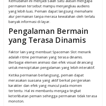
Kemudahan ini menjadi salah satu alasan mengapa
permainan tersebut mampu menjangkau audiens
yang lebih luas. Pemain dapat langsung memahami
alur permainan tanpa merasa kewalahan oleh terlalu
banyak informasi di layar.
Pengalaman Bermain
yang Terasa Dinamis
Faktor lain yang membuat Spaceman Slot menarik
adalah ritme permainan yang terasa dinamis.
Berbagai elemen animasi dan efek visual dirancang
untuk menciptakan pengalaman yang lebih interaktif.
Ketika permainan berlangsung, pemain dapat
merasakan suasana yang aktif berkat pergerakan
karakter dan efek yang muncul pada momen
tertentu. Hal ini membantu menjaga tingkat
keterlibatan pemain sehingga permainan tidak terasa
monoton.