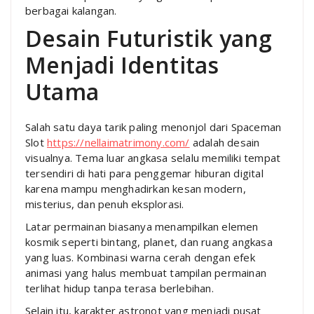
berbagai kalangan.
Desain Futuristik yang
Menjadi Identitas
Utama
Salah satu daya tarik paling menonjol dari Spaceman
Slot
https://nellaimatrimony.com/
adalah desain
visualnya. Tema luar angkasa selalu memiliki tempat
tersendiri di hati para penggemar hiburan digital
karena mampu menghadirkan kesan modern,
misterius, dan penuh eksplorasi.
Latar permainan biasanya menampilkan elemen
kosmik seperti bintang, planet, dan ruang angkasa
yang luas. Kombinasi warna cerah dengan efek
animasi yang halus membuat tampilan permainan
terlihat hidup tanpa terasa berlebihan.
Selain itu, karakter astronot yang menjadi pusat