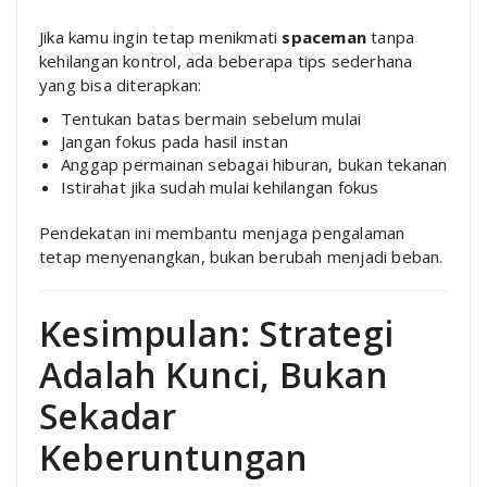
Jika kamu ingin tetap menikmati
spaceman
tanpa
kehilangan kontrol, ada beberapa tips sederhana
yang bisa diterapkan:
Tentukan batas bermain sebelum mulai
Jangan fokus pada hasil instan
Anggap permainan sebagai hiburan, bukan tekanan
Istirahat jika sudah mulai kehilangan fokus
Pendekatan ini membantu menjaga pengalaman
tetap menyenangkan, bukan berubah menjadi beban.
Kesimpulan: Strategi
Adalah Kunci, Bukan
Sekadar
Keberuntungan