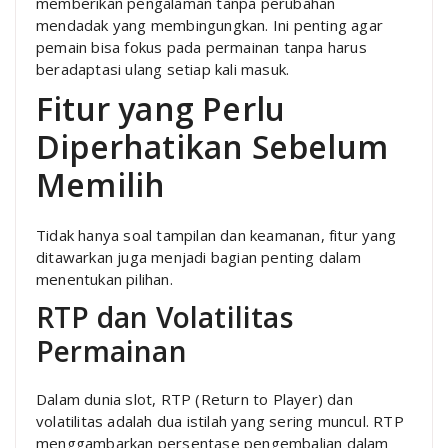
memberikan pengalaman tanpa perubahan
mendadak yang membingungkan. Ini penting agar
pemain bisa fokus pada permainan tanpa harus
beradaptasi ulang setiap kali masuk.
Fitur yang Perlu
Diperhatikan Sebelum
Memilih
Tidak hanya soal tampilan dan keamanan, fitur yang
ditawarkan juga menjadi bagian penting dalam
menentukan pilihan.
RTP dan Volatilitas
Permainan
Dalam dunia slot, RTP (Return to Player) dan
volatilitas adalah dua istilah yang sering muncul. RTP
menggambarkan persentase pengembalian dalam