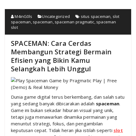
M4inG0ls
Uncategorized
situs spaceman
,
slot
spaceman
,
spaceman
,
spaceman pragmatic
,
spaceman
slot
SPACEMAN: Cara Cerdas
Membangun Strategi Bermain
Efisien yang Bikin Kamu
Selangkah Lebih Unggul
Dunia game digital terus berkembang, dan salah satu
yang sedang banyak dibicarakan adalah
spaceman
.
Game ini bukan sekadar hiburan visual yang unik,
tetapi juga menawarkan dinamika permainan yang
menuntut strategi, fokus, dan pengambilan
keputusan cepat. Tidak heran jika istilah seperti
slot