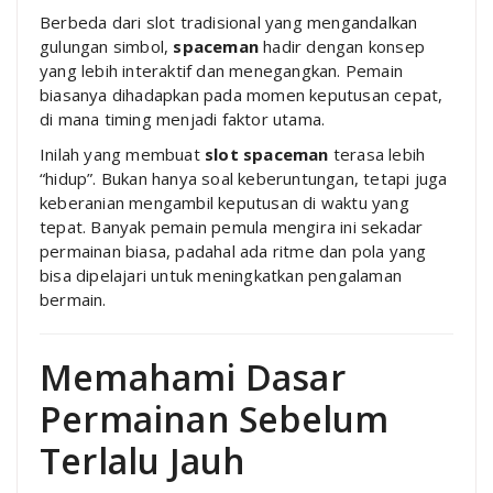
Berbeda dari slot tradisional yang mengandalkan
gulungan simbol,
spaceman
hadir dengan konsep
yang lebih interaktif dan menegangkan. Pemain
biasanya dihadapkan pada momen keputusan cepat,
di mana timing menjadi faktor utama.
Inilah yang membuat
slot spaceman
terasa lebih
“hidup”. Bukan hanya soal keberuntungan, tetapi juga
keberanian mengambil keputusan di waktu yang
tepat. Banyak pemain pemula mengira ini sekadar
permainan biasa, padahal ada ritme dan pola yang
bisa dipelajari untuk meningkatkan pengalaman
bermain.
Memahami Dasar
Permainan Sebelum
Terlalu Jauh