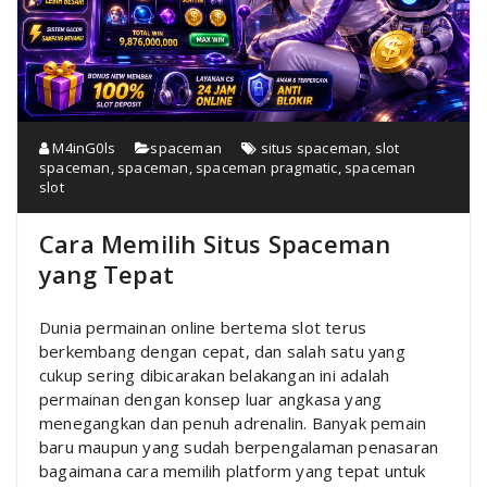
M4inG0ls
spaceman
situs spaceman
,
slot
spaceman
,
spaceman
,
spaceman pragmatic
,
spaceman
slot
Cara Memilih Situs Spaceman
yang Tepat
Dunia permainan online bertema slot terus
berkembang dengan cepat, dan salah satu yang
cukup sering dibicarakan belakangan ini adalah
permainan dengan konsep luar angkasa yang
menegangkan dan penuh adrenalin. Banyak pemain
baru maupun yang sudah berpengalaman penasaran
bagaimana cara memilih platform yang tepat untuk