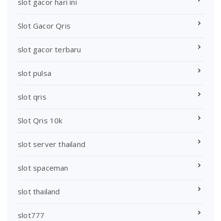
slot gacor hari ini
Slot Gacor Qris
slot gacor terbaru
slot pulsa
slot qris
Slot Qris 10k
slot server thailand
slot spaceman
slot thailand
slot777