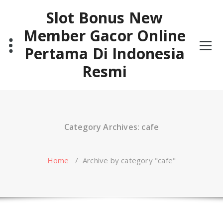
Skip
Slot Bonus New
to
content
Member Gacor Online
Pertama Di Indonesia
Resmi
Category Archives: cafe
Home
/
Archive by category "cafe"