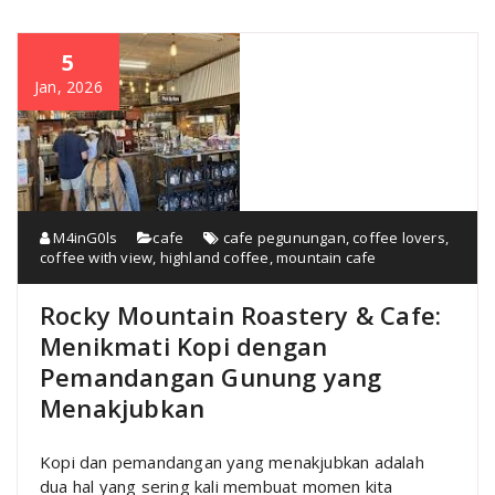
5
Jan, 2026
M4inG0ls
cafe
cafe pegunungan
,
coffee lovers
,
coffee with view
,
highland coffee
,
mountain cafe
Rocky Mountain Roastery & Cafe:
Menikmati Kopi dengan
Pemandangan Gunung yang
Menakjubkan
Kopi dan pemandangan yang menakjubkan adalah
dua hal yang sering kali membuat momen kita