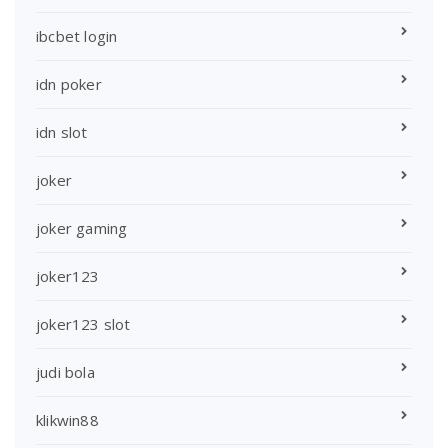
ibcbet login
idn poker
idn slot
joker
joker gaming
joker123
joker123 slot
judi bola
klikwin88