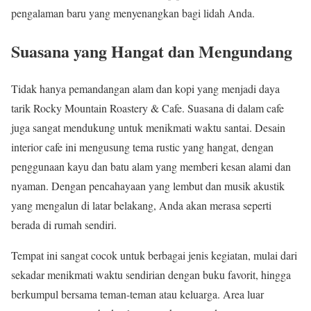
pengalaman baru yang menyenangkan bagi lidah Anda.
Suasana yang Hangat dan Mengundang
Tidak hanya pemandangan alam dan kopi yang menjadi daya
tarik Rocky Mountain Roastery & Cafe. Suasana di dalam cafe
juga sangat mendukung untuk menikmati waktu santai. Desain
interior cafe ini mengusung tema rustic yang hangat, dengan
penggunaan kayu dan batu alam yang memberi kesan alami dan
nyaman. Dengan pencahayaan yang lembut dan musik akustik
yang mengalun di latar belakang, Anda akan merasa seperti
berada di rumah sendiri.
Tempat ini sangat cocok untuk berbagai jenis kegiatan, mulai dari
sekadar menikmati waktu sendirian dengan buku favorit, hingga
berkumpul bersama teman-teman atau keluarga. Area luar