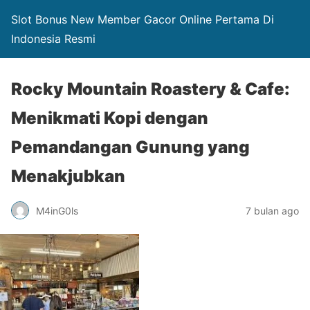
Slot Bonus New Member Gacor Online Pertama Di
Indonesia Resmi
Rocky Mountain Roastery & Cafe:
Menikmati Kopi dengan
Pemandangan Gunung yang
Menakjubkan
M4inG0ls
7 bulan ago