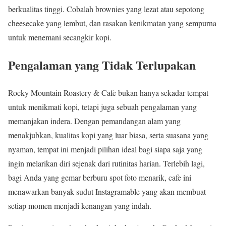
berkualitas tinggi. Cobalah brownies yang lezat atau sepotong
cheesecake yang lembut, dan rasakan kenikmatan yang sempurna
untuk menemani secangkir kopi.
Pengalaman yang Tidak Terlupakan
Rocky Mountain Roastery & Cafe bukan hanya sekadar tempat
untuk menikmati kopi, tetapi juga sebuah pengalaman yang
memanjakan indera. Dengan pemandangan alam yang
menakjubkan, kualitas kopi yang luar biasa, serta suasana yang
nyaman, tempat ini menjadi pilihan ideal bagi siapa saja yang
ingin melarikan diri sejenak dari rutinitas harian. Terlebih lagi,
bagi Anda yang gemar berburu spot foto menarik, cafe ini
menawarkan banyak sudut Instagramable yang akan membuat
setiap momen menjadi kenangan yang indah.