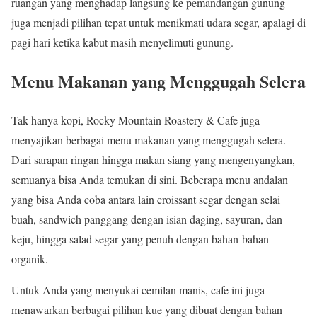
ruangan yang menghadap langsung ke pemandangan gunung
juga menjadi pilihan tepat untuk menikmati udara segar, apalagi di
pagi hari ketika kabut masih menyelimuti gunung.
Menu Makanan yang Menggugah Selera
Tak hanya kopi, Rocky Mountain Roastery & Cafe juga
menyajikan berbagai menu makanan yang menggugah selera.
Dari sarapan ringan hingga makan siang yang mengenyangkan,
semuanya bisa Anda temukan di sini. Beberapa menu andalan
yang bisa Anda coba antara lain croissant segar dengan selai
buah, sandwich panggang dengan isian daging, sayuran, dan
keju, hingga salad segar yang penuh dengan bahan-bahan
organik.
Untuk Anda yang menyukai cemilan manis, cafe ini juga
menawarkan berbagai pilihan kue yang dibuat dengan bahan