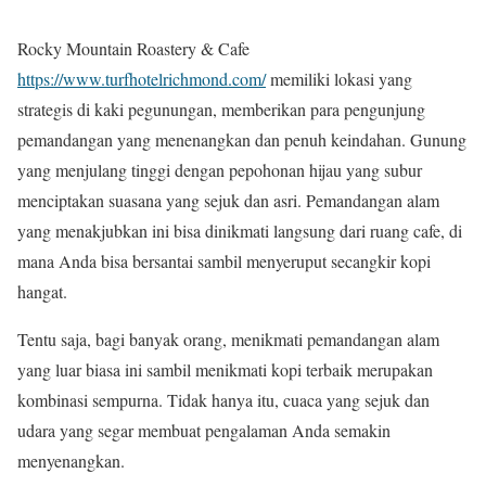
Rocky Mountain Roastery & Cafe
https://www.turfhotelrichmond.com/
memiliki lokasi yang
strategis di kaki pegunungan, memberikan para pengunjung
pemandangan yang menenangkan dan penuh keindahan. Gunung
yang menjulang tinggi dengan pepohonan hijau yang subur
menciptakan suasana yang sejuk dan asri. Pemandangan alam
yang menakjubkan ini bisa dinikmati langsung dari ruang cafe, di
mana Anda bisa bersantai sambil menyeruput secangkir kopi
hangat.
Tentu saja, bagi banyak orang, menikmati pemandangan alam
yang luar biasa ini sambil menikmati kopi terbaik merupakan
kombinasi sempurna. Tidak hanya itu, cuaca yang sejuk dan
udara yang segar membuat pengalaman Anda semakin
menyenangkan.