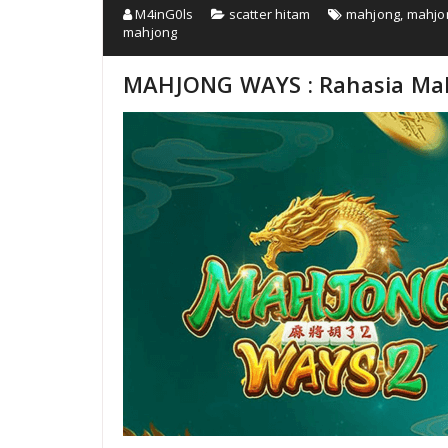
M4inG0ls
scatter hitam
mahjong
,
mahjon
mahjong
MAHJONG WAYS : Rahasia Ma