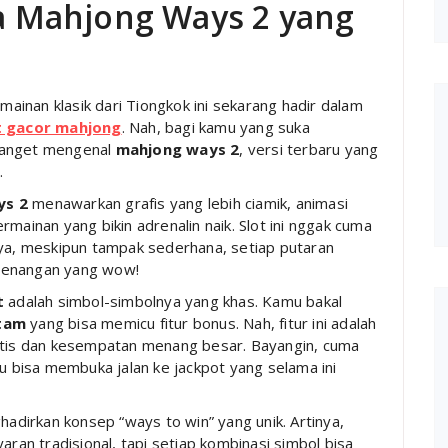
 Mahjong Ways 2 yang
mainan klasik dari Tiongkok ini sekarang hadir dalam
t gacor mahjong
. Nah, bagi kamu yang suka
banget mengenal
mahjong ways 2
, versi terbaru yang
.
ys 2
menawarkan grafis yang lebih ciamik, animasi
mainan yang bikin adrenalin naik. Slot ini nggak cuma
nya, meskipun tampak sederhana, setiap putaran
menangan yang wow!
t
adalah simbol-simbolnya yang khas. Kamu bakal
itam
yang bisa memicu fitur bonus. Nah, fitur ini adalah
is dan kesempatan menang besar. Bayangin, cuma
u bisa membuka jalan ke jackpot yang selama ini
hadirkan konsep “ways to win” yang unik. Artinya,
n tradisional, tapi setiap kombinasi simbol bisa