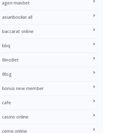
agen maxbet
asianbookie all
baccarat online
bbq
BinoBet
Blog
bonus new member
cafe
casino online
ceme online