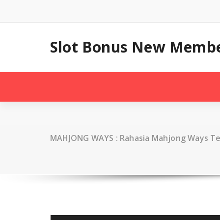
Skip
to
content
Slot Bonus New Member
MAHJONG WAYS : Rahasia Mahjong Ways T