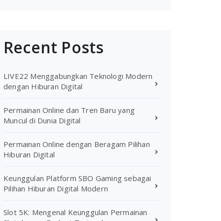
Recent Posts
LIVE22 Menggabungkan Teknologi Modern
dengan Hiburan Digital
Permainan Online dan Tren Baru yang
Muncul di Dunia Digital
Permainan Online dengan Beragam Pilihan
Hiburan Digital
Keunggulan Platform SBO Gaming sebagai
Pilihan Hiburan Digital Modern
Slot 5K: Mengenal Keunggulan Permainan