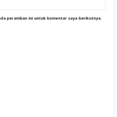
ada peramban ini untuk komentar saya berikutnya.