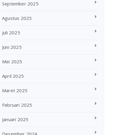
September 2025
Agustus 2025
Juli 2025
Juni 2025
Mei 2025
April 2025
Maret 2025
Februari 2025
Januari 2025
Desember 2024