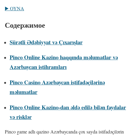
▶️ OYNA
Содержимое
Sürətli Ədəbiyyat və Çıxarışlar
Pinco Online Kazino haqqında məlumatlar və
Azərbaycan istihramları
Pinco Casino Azərbaycan istifadəçilərinə
məlumatlar
Pinco Online Kazino-dan əldə edilə bilən faydalar
və risklər
Pinco game adlı qazino Azərbaycanda çox sayda istifadəçilərin