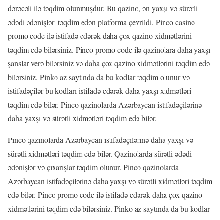
dərəcəli ilə təqdim olunmuşdur. Bu qazino, ən yaxşı və sürətli
ədədi ədənişləri təqdim edən platforma çevrildi. Pinco casino
promo code ilə istifadə edərək daha çox qazino xidmətlərini
təqdim edə bilərsiniz. Pinco promo code ilə qazinolara daha yaxşı
şanslar verə bilərsiniz və daha çox qazino xidmətlərini təqdim edə
bilərsiniz. Pinko az saytında da bu kodlar təqdim olunur və
istifadəçilər bu kodları istifadə edərək daha yaxşı xidmətləri
təqdim edə bilər. Pinco qazinolarda Azərbaycan istifadəçilərinə
daha yaxşı və sürətli xidmətləri təqdim edə bilər.
Pinco qazinolarda Azərbaycan istifadəçilərinə daha yaxşı və
sürətli xidmətləri təqdim edə bilər. Qazinolarda sürətli ədədi
ədənişlər və çıxarışlar təqdim olunur. Pinco qazinolarda
Azərbaycan istifadəçilərinə daha yaxşı və sürətli xidmətləri təqdim
edə bilər. Pinco promo code ilə istifadə edərək daha çox qazino
xidmətlərini təqdim edə bilərsiniz. Pinko az saytında da bu kodlar