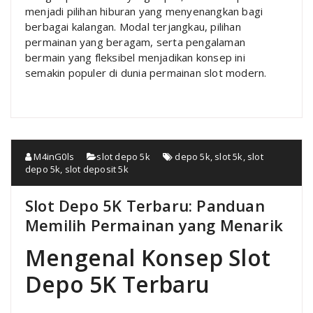
menjadi pilihan hiburan yang menyenangkan bagi
berbagai kalangan. Modal terjangkau, pilihan
permainan yang beragam, serta pengalaman
bermain yang fleksibel menjadikan konsep ini
semakin populer di dunia permainan slot modern.
M4inG0ls
slot depo 5k
depo 5k
,
slot 5k
,
slot
depo 5k
,
slot deposit 5k
Slot Depo 5K Terbaru: Panduan
Memilih Permainan yang Menarik
Mengenal Konsep Slot
Depo 5K Terbaru