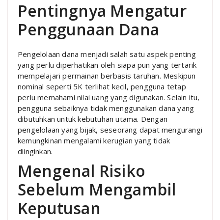
Pentingnya Mengatur
Penggunaan Dana
Pengelolaan dana menjadi salah satu aspek penting
yang perlu diperhatikan oleh siapa pun yang tertarik
mempelajari permainan berbasis taruhan. Meskipun
nominal seperti 5K terlihat kecil, pengguna tetap
perlu memahami nilai uang yang digunakan. Selain itu,
pengguna sebaiknya tidak menggunakan dana yang
dibutuhkan untuk kebutuhan utama. Dengan
pengelolaan yang bijak, seseorang dapat mengurangi
kemungkinan mengalami kerugian yang tidak
diinginkan.
Mengenal Risiko
Sebelum Mengambil
Keputusan