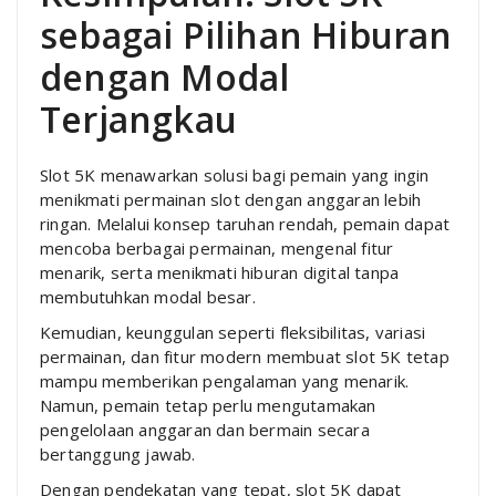
sebagai Pilihan Hiburan
dengan Modal
Terjangkau
Slot 5K menawarkan solusi bagi pemain yang ingin
menikmati permainan slot dengan anggaran lebih
ringan. Melalui konsep taruhan rendah, pemain dapat
mencoba berbagai permainan, mengenal fitur
menarik, serta menikmati hiburan digital tanpa
membutuhkan modal besar.
Kemudian, keunggulan seperti fleksibilitas, variasi
permainan, dan fitur modern membuat slot 5K tetap
mampu memberikan pengalaman yang menarik.
Namun, pemain tetap perlu mengutamakan
pengelolaan anggaran dan bermain secara
bertanggung jawab.
Dengan pendekatan yang tepat, slot 5K dapat