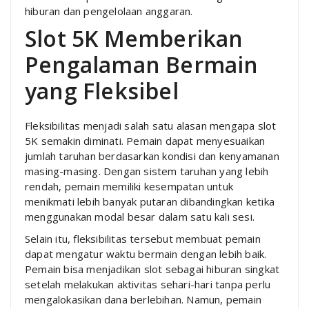
hiburan dan pengelolaan anggaran.
Slot 5K Memberikan
Pengalaman Bermain
yang Fleksibel
Fleksibilitas menjadi salah satu alasan mengapa slot
5K semakin diminati. Pemain dapat menyesuaikan
jumlah taruhan berdasarkan kondisi dan kenyamanan
masing-masing. Dengan sistem taruhan yang lebih
rendah, pemain memiliki kesempatan untuk
menikmati lebih banyak putaran dibandingkan ketika
menggunakan modal besar dalam satu kali sesi.
Selain itu, fleksibilitas tersebut membuat pemain
dapat mengatur waktu bermain dengan lebih baik.
Pemain bisa menjadikan slot sebagai hiburan singkat
setelah melakukan aktivitas sehari-hari tanpa perlu
mengalokasikan dana berlebihan. Namun, pemain