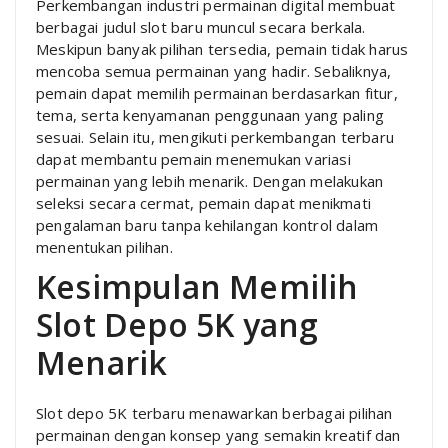
Perkembangan industri permainan digital membuat
berbagai judul slot baru muncul secara berkala.
Meskipun banyak pilihan tersedia, pemain tidak harus
mencoba semua permainan yang hadir. Sebaliknya,
pemain dapat memilih permainan berdasarkan fitur,
tema, serta kenyamanan penggunaan yang paling
sesuai. Selain itu, mengikuti perkembangan terbaru
dapat membantu pemain menemukan variasi
permainan yang lebih menarik. Dengan melakukan
seleksi secara cermat, pemain dapat menikmati
pengalaman baru tanpa kehilangan kontrol dalam
menentukan pilihan.
Kesimpulan Memilih
Slot Depo 5K yang
Menarik
Slot depo 5K terbaru menawarkan berbagai pilihan
permainan dengan konsep yang semakin kreatif dan