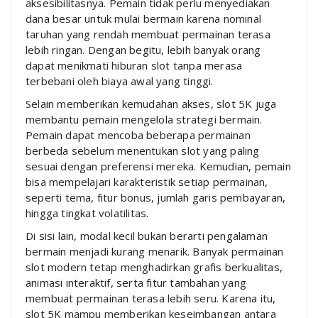
aksesibilitasnya. Pemain tidak perlu menyediakan
dana besar untuk mulai bermain karena nominal
taruhan yang rendah membuat permainan terasa
lebih ringan. Dengan begitu, lebih banyak orang
dapat menikmati hiburan slot tanpa merasa
terbebani oleh biaya awal yang tinggi.
Selain memberikan kemudahan akses, slot 5K juga
membantu pemain mengelola strategi bermain.
Pemain dapat mencoba beberapa permainan
berbeda sebelum menentukan slot yang paling
sesuai dengan preferensi mereka. Kemudian, pemain
bisa mempelajari karakteristik setiap permainan,
seperti tema, fitur bonus, jumlah garis pembayaran,
hingga tingkat volatilitas.
Di sisi lain, modal kecil bukan berarti pengalaman
bermain menjadi kurang menarik. Banyak permainan
slot modern tetap menghadirkan grafis berkualitas,
animasi interaktif, serta fitur tambahan yang
membuat permainan terasa lebih seru. Karena itu,
slot 5K mampu memberikan keseimbangan antara