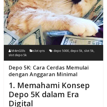
M4inG0ls
slot qris
depo 5000
,
depo 5k
,
slot 5k
,
slot depo 5k
Depo 5K: Cara Cerdas Memulai
dengan Anggaran Minimal
1. Memahami Konsep
Depo 5K dalam Era
Digital