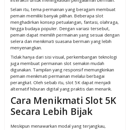
interaktif untuk meningkatkan pengalaman bermain.
Selain itu, tema permainan yang beragam membuat
pemain memiliki banyak pilihan. Beberapa slot
menghadirkan konsep petualangan, fantasi, olahraga,
hingga budaya populer. Dengan variasi tersebut,
pemain dapat memilih permainan yang sesuai dengan
selera dan menikmati suasana bermain yang lebih
menyenangkan.
Tidak hanya dari sisi visual, perkembangan teknologi
juga membuat permainan slot semakin mudah
digunakan. Tampilan yang responsif memungkinkan
pemain menikmati permainan melalui berbagai
perangkat. Oleh sebab itu, slot 5K dapat menjadi
alternatif hiburan digital yang praktis dan menarik.
Cara Menikmati Slot 5K
Secara Lebih Bijak
Meskipun menawarkan modal yang terjangkau,