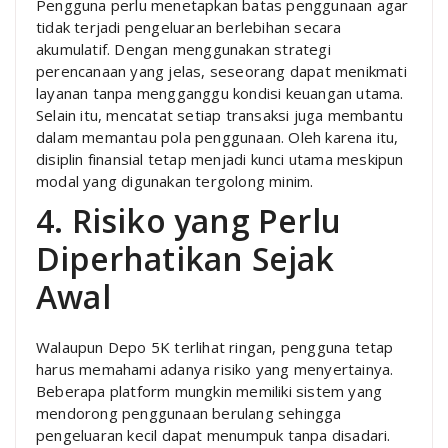
Pengguna perlu menetapkan batas penggunaan agar
tidak terjadi pengeluaran berlebihan secara
akumulatif. Dengan menggunakan strategi
perencanaan yang jelas, seseorang dapat menikmati
layanan tanpa mengganggu kondisi keuangan utama.
Selain itu, mencatat setiap transaksi juga membantu
dalam memantau pola penggunaan. Oleh karena itu,
disiplin finansial tetap menjadi kunci utama meskipun
modal yang digunakan tergolong minim.
4. Risiko yang Perlu
Diperhatikan Sejak
Awal
Walaupun Depo 5K terlihat ringan, pengguna tetap
harus memahami adanya risiko yang menyertainya.
Beberapa platform mungkin memiliki sistem yang
mendorong penggunaan berulang sehingga
pengeluaran kecil dapat menumpuk tanpa disadari.