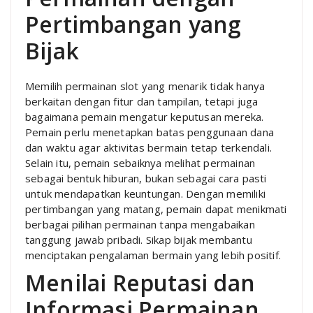
Pertimbangan yang
Bijak
Memilih permainan slot yang menarik tidak hanya
berkaitan dengan fitur dan tampilan, tetapi juga
bagaimana pemain mengatur keputusan mereka.
Pemain perlu menetapkan batas penggunaan dana
dan waktu agar aktivitas bermain tetap terkendali.
Selain itu, pemain sebaiknya melihat permainan
sebagai bentuk hiburan, bukan sebagai cara pasti
untuk mendapatkan keuntungan. Dengan memiliki
pertimbangan yang matang, pemain dapat menikmati
berbagai pilihan permainan tanpa mengabaikan
tanggung jawab pribadi. Sikap bijak membantu
menciptakan pengalaman bermain yang lebih positif.
Menilai Reputasi dan
Informasi Permainan