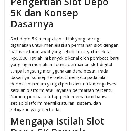
Pengertian Slot Depo
5K dan Konsep
Dasarnya
Slot depo 5K merupakan istilah yang sering
digunakan untuk menjelaskan permainan slot dengan
batas setoran awal yang relatif kecil, yaitu sekitar
Rp5.000. Istilah ini banyak dikenal oleh pembaca baru
yang ingin memahami dunia permainan slot digital
tanpa langsung menggunakan dana besar. Pada
dasarnya, konsep tersebut mengacu pada nilai
deposit minimum yang diperlukan untuk mengakses
sebuah platform atau layanan permainan tertentu.
Namun, pembaca tetap perlu memahami bahwa
setiap platform memiliki aturan, sistem, dan
kebijakan yang berbeda.
Mengapa Istilah Slot