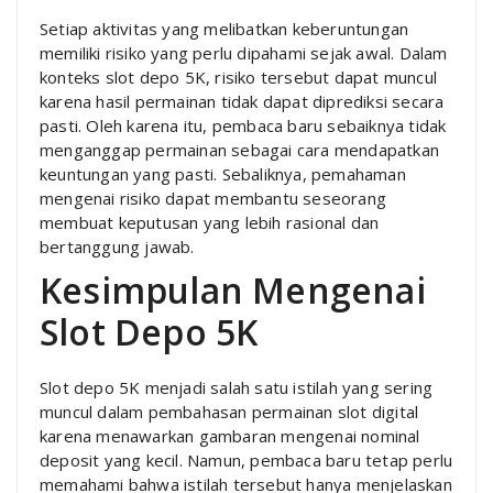
Setiap aktivitas yang melibatkan keberuntungan
memiliki risiko yang perlu dipahami sejak awal. Dalam
konteks slot depo 5K, risiko tersebut dapat muncul
karena hasil permainan tidak dapat diprediksi secara
pasti. Oleh karena itu, pembaca baru sebaiknya tidak
menganggap permainan sebagai cara mendapatkan
keuntungan yang pasti. Sebaliknya, pemahaman
mengenai risiko dapat membantu seseorang
membuat keputusan yang lebih rasional dan
bertanggung jawab.
Kesimpulan Mengenai
Slot Depo 5K
Slot depo 5K menjadi salah satu istilah yang sering
muncul dalam pembahasan permainan slot digital
karena menawarkan gambaran mengenai nominal
deposit yang kecil. Namun, pembaca baru tetap perlu
memahami bahwa istilah tersebut hanya menjelaskan