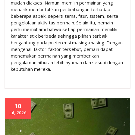
mudah diakses. Namun, memilih permainan yang
menarik membutuhkan pertimbangan terhadap
beberapa aspek, seperti tema, fitur, sistem, serta
pengelolaan aktivitas bermain. Selain itu, pemain
perlu memahami bahwa setiap permainan memiliki
karakteristik berbeda sehingga pilihan terbaik
bergantung pada preferensi masing-masing. Dengan
mengenali faktor-faktor tersebut, pemain dapat
menemukan permainan yang memberikan
pengalaman hiburan lebih nyaman dan sesuai dengan
kebutuhan mereka.
10
Jul, 2026