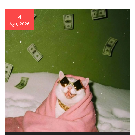
4
Agu, 2026