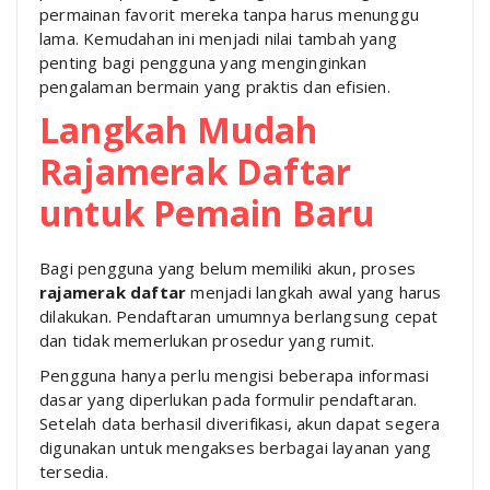
permainan favorit mereka tanpa harus menunggu
lama. Kemudahan ini menjadi nilai tambah yang
penting bagi pengguna yang menginginkan
pengalaman bermain yang praktis dan efisien.
Langkah Mudah
Rajamerak Daftar
untuk Pemain Baru
Bagi pengguna yang belum memiliki akun, proses
rajamerak daftar
menjadi langkah awal yang harus
dilakukan. Pendaftaran umumnya berlangsung cepat
dan tidak memerlukan prosedur yang rumit.
Pengguna hanya perlu mengisi beberapa informasi
dasar yang diperlukan pada formulir pendaftaran.
Setelah data berhasil diverifikasi, akun dapat segera
digunakan untuk mengakses berbagai layanan yang
tersedia.