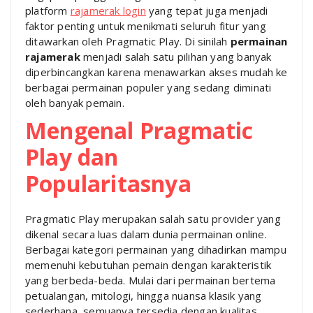
platform
rajamerak login
yang tepat juga menjadi
faktor penting untuk menikmati seluruh fitur yang
ditawarkan oleh Pragmatic Play. Di sinilah
permainan
rajamerak
menjadi salah satu pilihan yang banyak
diperbincangkan karena menawarkan akses mudah ke
berbagai permainan populer yang sedang diminati
oleh banyak pemain.
Mengenal Pragmatic
Play dan
Popularitasnya
Pragmatic Play merupakan salah satu provider yang
dikenal secara luas dalam dunia permainan online.
Berbagai kategori permainan yang dihadirkan mampu
memenuhi kebutuhan pemain dengan karakteristik
yang berbeda-beda. Mulai dari permainan bertema
petualangan, mitologi, hingga nuansa klasik yang
sederhana, semuanya tersedia dengan kualitas