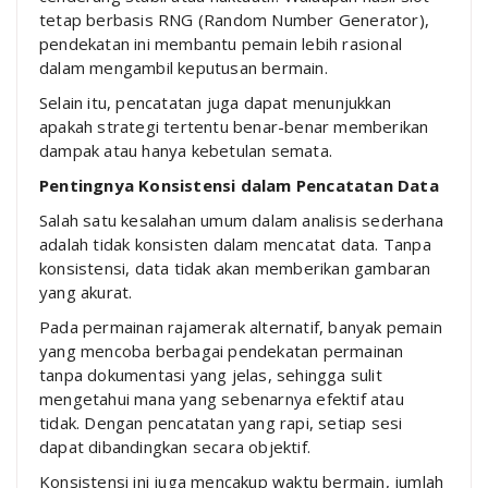
tetap berbasis RNG (Random Number Generator),
pendekatan ini membantu pemain lebih rasional
dalam mengambil keputusan bermain.
Selain itu, pencatatan juga dapat menunjukkan
apakah strategi tertentu benar-benar memberikan
dampak atau hanya kebetulan semata.
Pentingnya Konsistensi dalam Pencatatan Data
Salah satu kesalahan umum dalam analisis sederhana
adalah tidak konsisten dalam mencatat data. Tanpa
konsistensi, data tidak akan memberikan gambaran
yang akurat.
Pada permainan rajamerak alternatif, banyak pemain
yang mencoba berbagai pendekatan permainan
tanpa dokumentasi yang jelas, sehingga sulit
mengetahui mana yang sebenarnya efektif atau
tidak. Dengan pencatatan yang rapi, setiap sesi
dapat dibandingkan secara objektif.
Konsistensi ini juga mencakup waktu bermain, jumlah