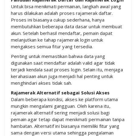
Untuk bisa menikmati permainan, langkah awal yang
harus dilakukan adalah proses rajamerak daftar.
Proses ini biasanya cukup sederhana, hanya
membutuhkan beberapa data dasar untuk membuat
akun. Setelah berhasil mendaftar, pemain dapat
melanjutkan ke tahap rajamerak login untuk
mengakses semua fitur yang tersedia.
Penting untuk memastikan bahwa data yang
digunakan saat mendaftar adalah valid agar tidak
terjadi kendala saat proses login. Selain itu, menjaga
kerahasiaan akun juga menjadi hal penting untuk
menghindari akses tidak sah.
Rajamerak Alternatif sebagai Solusi Akses
Dalam beberapa kondisi, akses ke platform utama
mungkin mengalami gangguan. Oleh karena itu,
rajamerak alternatif sering menjadi solusi bagi
pemain agar tetap dapat menikmati permainan tanpa
hambatan. Alternatif ini biasanya memiliki fitur yang
sama dengan versi utama sehingga pengalaman