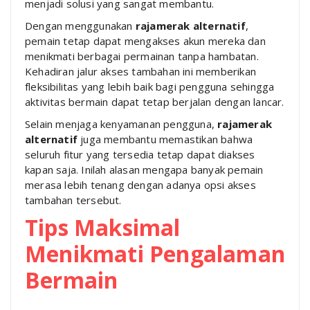
menjadi solusi yang sangat membantu.
Dengan menggunakan
rajamerak alternatif
,
pemain tetap dapat mengakses akun mereka dan
menikmati berbagai permainan tanpa hambatan.
Kehadiran jalur akses tambahan ini memberikan
fleksibilitas yang lebih baik bagi pengguna sehingga
aktivitas bermain dapat tetap berjalan dengan lancar.
Selain menjaga kenyamanan pengguna,
rajamerak
alternatif
juga membantu memastikan bahwa
seluruh fitur yang tersedia tetap dapat diakses
kapan saja. Inilah alasan mengapa banyak pemain
merasa lebih tenang dengan adanya opsi akses
tambahan tersebut.
Tips Maksimal
Menikmati Pengalaman
Bermain