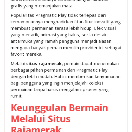
grafis yang memanjakan mata.
Popularitas Pragmatic Play tidak terlepas dari
kemampuannya menghadirkan fitur-fitur inovatif yang
membuat permainan terasa lebih hidup. Efek visual
yang menarik, animasi yang halus, serta desain
antarmuka yang ramah pengguna menjadi alasan
mengapa banyak pemain memilih provider ini sebagai
favorit mereka.
Melalui
situs rajamerak
, pemain dapat menemukan
berbagai pilihan permainan dari Pragmatic Play
dengan lebih mudah. Hal ini memberikan kenyamanan
bagi pengguna yang ingin menjelajahi koleksi
permainan tanpa harus mengalami proses yang
rumit.
Keunggulan Bermain
Melalui Situs
Rajamerak