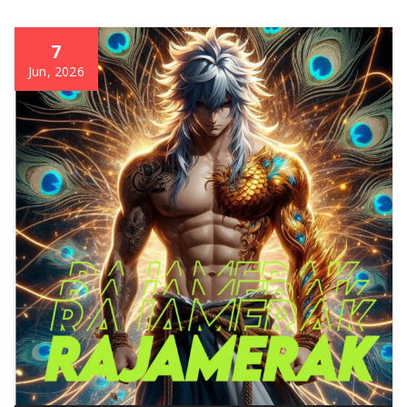
7
Jun, 2026