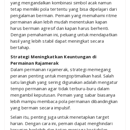
yang mengandalkan kombinasi simbol acak namun
tetap memiliki pola tertentu yang bisa dipelajari dari
pengalaman bermain. Pemain yang memahami ritme
permainan akan lebih mudah menentukan kapan
harus bermain agresif dan kapan harus berhenti.
Dengan pemahaman ini, peluang untuk mendapatkan
hasil yang lebih stabil dapat meningkat secara
bertahap.
Strategi Meningkatkan Keuntungan di
Permainan Rajamerak
Dalam permainan rajamerak, strategi memegang
peranan penting untuk mengoptimalkan hasil. Salah
satu langkah yang sering digunakan adalah mengatur
tempo permainan agar tidak terburu-buru dalam
mengambil keputusan. Pemain yang sabar biasanya
lebih mampu membaca pola permainan dibandingkan
yang bermain secara impulsif.
Selain itu, penting juga untuk menetapkan target
harian. Dengan cara ini, pemain dapat menghindari
kerugian berlebih dan tetap menjaga kestabilan