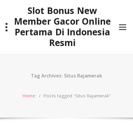
Skip
Slot Bonus New
to
content
Member Gacor Online
Pertama Di Indonesia
Resmi
Tag Archives: Situs Rajamerak
Home
/
Posts tagged "Situs Rajamerak"