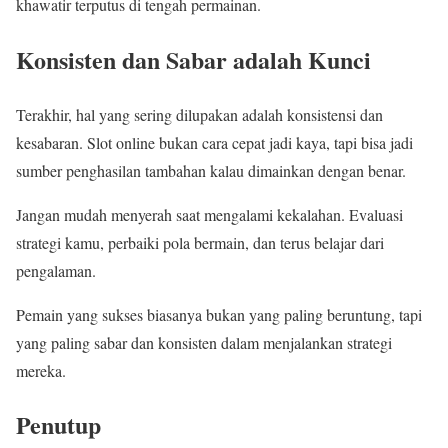
khawatir terputus di tengah permainan.
Konsisten dan Sabar adalah Kunci
Terakhir, hal yang sering dilupakan adalah konsistensi dan
kesabaran. Slot online bukan cara cepat jadi kaya, tapi bisa jadi
sumber penghasilan tambahan kalau dimainkan dengan benar.
Jangan mudah menyerah saat mengalami kekalahan. Evaluasi
strategi kamu, perbaiki pola bermain, dan terus belajar dari
pengalaman.
Pemain yang sukses biasanya bukan yang paling beruntung, tapi
yang paling sabar dan konsisten dalam menjalankan strategi
mereka.
Penutup