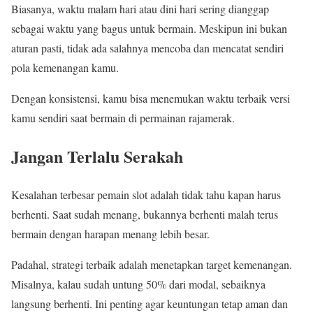
Biasanya, waktu malam hari atau dini hari sering dianggap
sebagai waktu yang bagus untuk bermain. Meskipun ini bukan
aturan pasti, tidak ada salahnya mencoba dan mencatat sendiri
pola kemenangan kamu.
Dengan konsistensi, kamu bisa menemukan waktu terbaik versi
kamu sendiri saat bermain di permainan rajamerak.
Jangan Terlalu Serakah
Kesalahan terbesar pemain slot adalah tidak tahu kapan harus
berhenti. Saat sudah menang, bukannya berhenti malah terus
bermain dengan harapan menang lebih besar.
Padahal, strategi terbaik adalah menetapkan target kemenangan.
Misalnya, kalau sudah untung 50% dari modal, sebaiknya
langsung berhenti. Ini penting agar keuntungan tetap aman dan