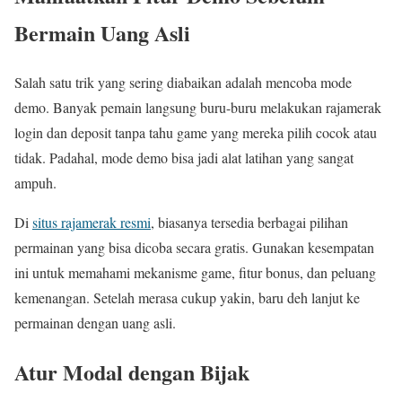
Bermain Uang Asli
Salah satu trik yang sering diabaikan adalah mencoba mode
demo. Banyak pemain langsung buru-buru melakukan rajamerak
login dan deposit tanpa tahu game yang mereka pilih cocok atau
tidak. Padahal, mode demo bisa jadi alat latihan yang sangat
ampuh.
Di
situs rajamerak resmi
, biasanya tersedia berbagai pilihan
permainan yang bisa dicoba secara gratis. Gunakan kesempatan
ini untuk memahami mekanisme game, fitur bonus, dan peluang
kemenangan. Setelah merasa cukup yakin, baru deh lanjut ke
permainan dengan uang asli.
Atur Modal dengan Bijak