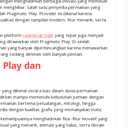
 dengan menghadirkan berbagai inovasi yang membuat
n menghibur. Salah satu penyedia permainan yang
ah Pragmatic Play. Provider ini dikenal karena
alitas dengan tampilan modern, fitur menarik, serta
an platform
rajamerak login
yang tepat juga menjadi
ang ditawarkan oleh Pragmatic Play. Di sinilah
lihan yang banyak diperbincangkan karena menawarkan
ang sedang diminati oleh banyak pemain.
 Play dan
 yang dikenal secara luas dalam dunia permainan
ihadirkan mampu memenuhi kebutuhan pemain dengan
permainan bertema petualangan, mitologi, hingga
edia dengan kualitas grafis yang memanjakan mata.
i kemampuannya menghadirkan fitur-fitur inovatif yang
sual yang menarik, animasi yang halus, serta desain