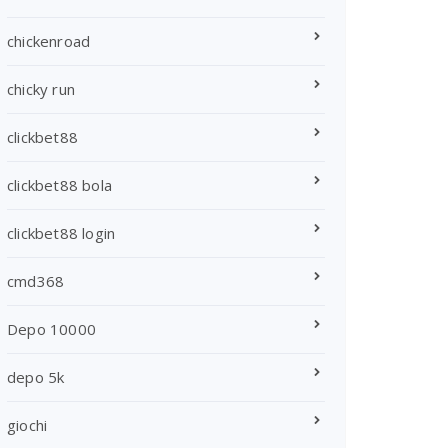
chickenroad
chicky run
clickbet88
clickbet88 bola
clickbet88 login
cmd368
Depo 10000
depo 5k
giochi