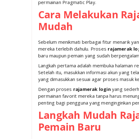
permainan Pragmatic Play.
Cara Melakukan Raj
Mudah
Sebelum menikmati berbagai fitur menarik yan
mereka terlebih dahulu. Proses
rajamerak lo
baru maupun pemain yang sudah berpengalam
Langkah pertama adalah membuka halaman res
Setelah itu, masukkan informasi akun yang tel
yang dimasukkan sesuai agar proses masuk ke 
Dengan proses
rajamerak login
yang sederh
permainan favorit mereka tanpa harus menung
penting bagi pengguna yang menginginkan pen
Langkah Mudah Raj
Pemain Baru