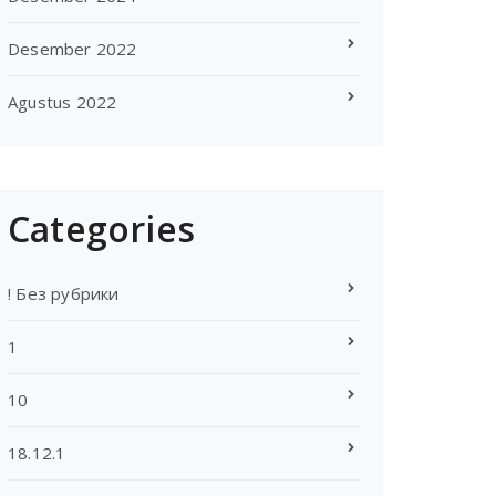
Desember 2022
Agustus 2022
Categories
! Без рубрики
1
10
18.12.1