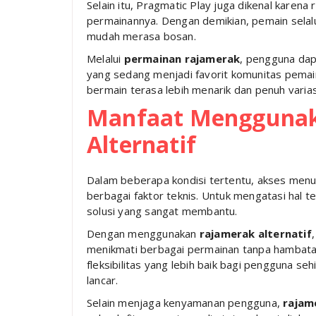
Selain itu, Pragmatic Play juga dikenal karen
permainannya. Dengan demikian, pemain selalu 
mudah merasa bosan.
Melalui
permainan rajamerak
, pengguna dap
yang sedang menjadi favorit komunitas pemai
bermain terasa lebih menarik dan penuh varias
Manfaat Menggunak
Alternatif
Dalam beberapa kondisi tertentu, akses menu
berbagai faktor teknis. Untuk mengatasi hal 
solusi yang sangat membantu.
Dengan menggunakan
rajamerak alternatif
menikmati berbagai permainan tanpa hambatan
fleksibilitas yang lebih baik bagi pengguna se
lancar.
Selain menjaga kenyamanan pengguna,
rajam