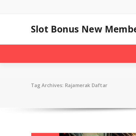
Skip
to
content
Slot Bonus New Member
Tag Archives: Rajamerak Daftar