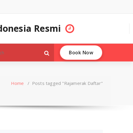
donesia Resmi
Book Now
Home
/
Posts tagged "Rajamerak Daftar"