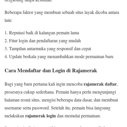
Beberapa faktor yang membuat sebuah situs layak dicoba antara
lain:
Reputasi baik di kalangan pemain lama
Fitur login dan pendaftaran yang mudah
Tampilan antarmuka yang responsif dan cepat
Update berkala yang menambahkan mode permainan baru
Cara Mendaftar dan Login di Rajamerak
rajamerak daftar
Bagi yang baru pertama kali ingin mencoba
,
prosesnya cukup sederhana. Pemain hanya perlu mengunjungi
halaman resmi situs, mengisi beberapa data dasar, dan membuat
username serta password. Setelah itu, pemain bisa langsung
rajamerak login
melakukan
dan memulai permainan.