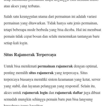
atau akses yang terbatas.
Salah satu keunggulan utama dari permainan ini adalah variasi
permainan yang ditawarkan. Tidak hanya satu jenis permainan,
tetapi beberapa mode berbeda yang bisa dicoba. Hal ini membuat
pemain tidak cepat bosan dan selalu menemukan tantangan baru
setiap kali login.
Situs Rajamerak Terpercaya
permainan rajamerak
Untuk bisa menikmati
dengan optimal,
situs rajamerak
penting memilih
yang terpercaya. Situs
terpercaya biasanya memiliki sistem keamanan yang ketat, server
yang stabil, dan layanan pelanggan yang responsif. Selain itu,
rajamerak login
rajamerak daftar
akses untuk
dan
juga dibuat
semudah mungkin sehingga pemain baru pun bisa langsung
bergabung tanpa kesulitan.