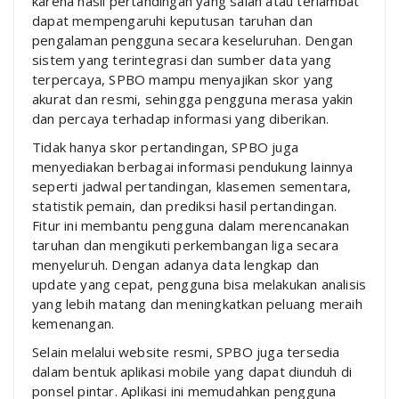
karena hasil pertandingan yang salah atau terlambat
dapat mempengaruhi keputusan taruhan dan
pengalaman pengguna secara keseluruhan. Dengan
sistem yang terintegrasi dan sumber data yang
terpercaya, SPBO mampu menyajikan skor yang
akurat dan resmi, sehingga pengguna merasa yakin
dan percaya terhadap informasi yang diberikan.
Tidak hanya skor pertandingan, SPBO juga
menyediakan berbagai informasi pendukung lainnya
seperti jadwal pertandingan, klasemen sementara,
statistik pemain, dan prediksi hasil pertandingan.
Fitur ini membantu pengguna dalam merencanakan
taruhan dan mengikuti perkembangan liga secara
menyeluruh. Dengan adanya data lengkap dan
update yang cepat, pengguna bisa melakukan analisis
yang lebih matang dan meningkatkan peluang meraih
kemenangan.
Selain melalui website resmi, SPBO juga tersedia
dalam bentuk aplikasi mobile yang dapat diunduh di
ponsel pintar. Aplikasi ini memudahkan pengguna