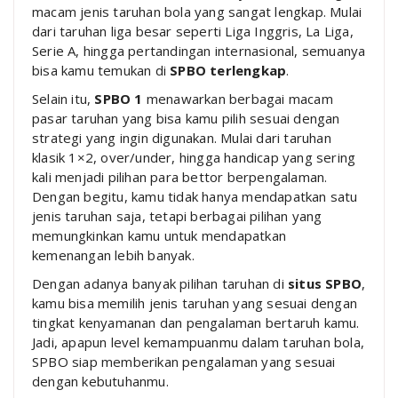
macam jenis taruhan bola yang sangat lengkap. Mulai
dari taruhan liga besar seperti Liga Inggris, La Liga,
Serie A, hingga pertandingan internasional, semuanya
bisa kamu temukan di
SPBO terlengkap
.
Selain itu,
SPBO 1
menawarkan berbagai macam
pasar taruhan yang bisa kamu pilih sesuai dengan
strategi yang ingin digunakan. Mulai dari taruhan
klasik 1×2, over/under, hingga handicap yang sering
kali menjadi pilihan para bettor berpengalaman.
Dengan begitu, kamu tidak hanya mendapatkan satu
jenis taruhan saja, tetapi berbagai pilihan yang
memungkinkan kamu untuk mendapatkan
kemenangan lebih banyak.
Dengan adanya banyak pilihan taruhan di
situs SPBO
,
kamu bisa memilih jenis taruhan yang sesuai dengan
tingkat kenyamanan dan pengalaman bertaruh kamu.
Jadi, apapun level kemampuanmu dalam taruhan bola,
SPBO siap memberikan pengalaman yang sesuai
dengan kebutuhanmu.