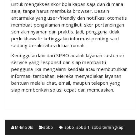
untuk mengakses skor bola kapan saja dan di mana
saja, tanpa harus membuka browser. Desain
antarmuka yang user-friendly dan notifikasi otomatis
membuat pengalaman mengikuti skor pertandingan
semakin nyaman dan praktis. Jadi, pengguna tidak
perlu khawatir ketinggalan informasi penting saat
sedang beraktivitas di luar rumah.
Keunggulan lain dari SPBO adalah layanan customer
service yang responsif dan siap membantu
pengguna jika mengalami kendala atau membutuhkan
informasi tambahan. Mereka menyediakan layanan
bantuan melalui chat, email, maupun telepon yang
siap memberikan solusi cepat dan memuaskan.
M4inG0ls
spbo
spbo
,
spbo 1
,
spbo terlengkap