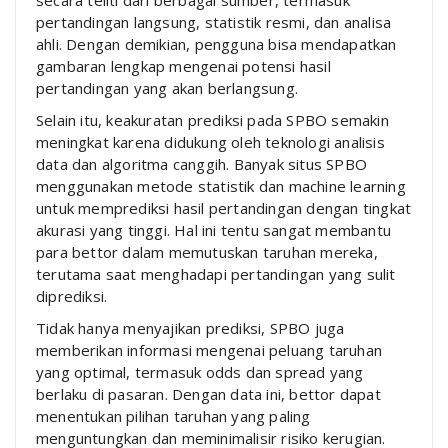
pertandingan langsung, statistik resmi, dan analisa
ahli. Dengan demikian, pengguna bisa mendapatkan
gambaran lengkap mengenai potensi hasil
pertandingan yang akan berlangsung.
Selain itu, keakuratan prediksi pada SPBO semakin
meningkat karena didukung oleh teknologi analisis
data dan algoritma canggih. Banyak situs SPBO
menggunakan metode statistik dan machine learning
untuk memprediksi hasil pertandingan dengan tingkat
akurasi yang tinggi. Hal ini tentu sangat membantu
para bettor dalam memutuskan taruhan mereka,
terutama saat menghadapi pertandingan yang sulit
diprediksi.
Tidak hanya menyajikan prediksi, SPBO juga
memberikan informasi mengenai peluang taruhan
yang optimal, termasuk odds dan spread yang
berlaku di pasaran. Dengan data ini, bettor dapat
menentukan pilihan taruhan yang paling
menguntungkan dan meminimalisir risiko kerugian.