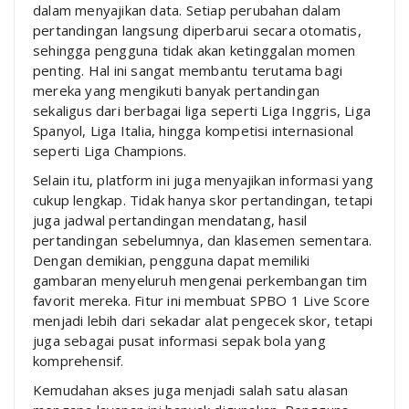
dalam menyajikan data. Setiap perubahan dalam
pertandingan langsung diperbarui secara otomatis,
sehingga pengguna tidak akan ketinggalan momen
penting. Hal ini sangat membantu terutama bagi
mereka yang mengikuti banyak pertandingan
sekaligus dari berbagai liga seperti Liga Inggris, Liga
Spanyol, Liga Italia, hingga kompetisi internasional
seperti Liga Champions.
Selain itu, platform ini juga menyajikan informasi yang
cukup lengkap. Tidak hanya skor pertandingan, tetapi
juga jadwal pertandingan mendatang, hasil
pertandingan sebelumnya, dan klasemen sementara.
Dengan demikian, pengguna dapat memiliki
gambaran menyeluruh mengenai perkembangan tim
favorit mereka. Fitur ini membuat SPBO 1 Live Score
menjadi lebih dari sekadar alat pengecek skor, tetapi
juga sebagai pusat informasi sepak bola yang
komprehensif.
Kemudahan akses juga menjadi salah satu alasan