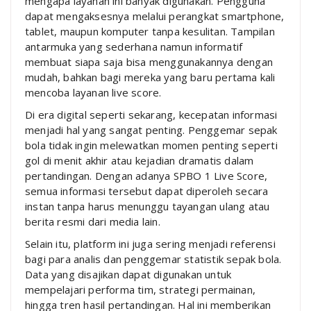
mengapa layanan ini banyak digunakan. Pengguna
dapat mengaksesnya melalui perangkat smartphone,
tablet, maupun komputer tanpa kesulitan. Tampilan
antarmuka yang sederhana namun informatif
membuat siapa saja bisa menggunakannya dengan
mudah, bahkan bagi mereka yang baru pertama kali
mencoba layanan live score.
Di era digital seperti sekarang, kecepatan informasi
menjadi hal yang sangat penting. Penggemar sepak
bola tidak ingin melewatkan momen penting seperti
gol di menit akhir atau kejadian dramatis dalam
pertandingan. Dengan adanya SPBO 1 Live Score,
semua informasi tersebut dapat diperoleh secara
instan tanpa harus menunggu tayangan ulang atau
berita resmi dari media lain.
Selain itu, platform ini juga sering menjadi referensi
bagi para analis dan penggemar statistik sepak bola.
Data yang disajikan dapat digunakan untuk
mempelajari performa tim, strategi permainan,
hingga tren hasil pertandingan. Hal ini memberikan