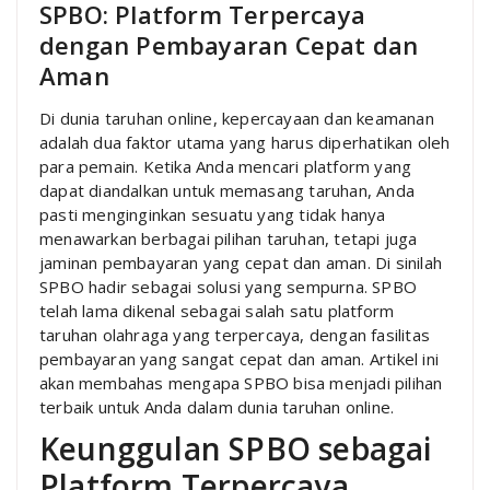
SPBO: Platform Terpercaya
dengan Pembayaran Cepat dan
Aman
Di dunia taruhan online, kepercayaan dan keamanan
adalah dua faktor utama yang harus diperhatikan oleh
para pemain. Ketika Anda mencari platform yang
dapat diandalkan untuk memasang taruhan, Anda
pasti menginginkan sesuatu yang tidak hanya
menawarkan berbagai pilihan taruhan, tetapi juga
jaminan pembayaran yang cepat dan aman. Di sinilah
SPBO hadir sebagai solusi yang sempurna. SPBO
telah lama dikenal sebagai salah satu platform
taruhan olahraga yang terpercaya, dengan fasilitas
pembayaran yang sangat cepat dan aman. Artikel ini
akan membahas mengapa SPBO bisa menjadi pilihan
terbaik untuk Anda dalam dunia taruhan online.
Keunggulan SPBO sebagai
Platform Terpercaya