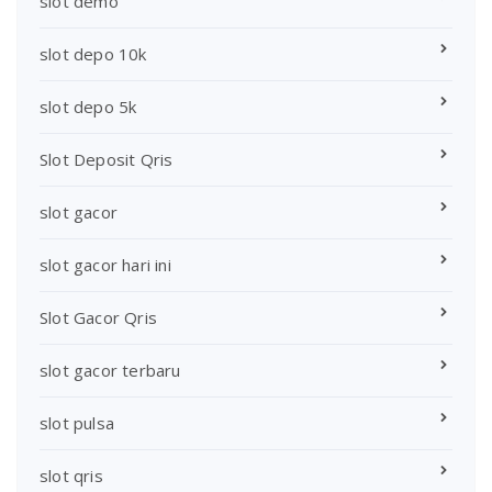
slot demo
slot depo 10k
slot depo 5k
Slot Deposit Qris
slot gacor
slot gacor hari ini
Slot Gacor Qris
slot gacor terbaru
slot pulsa
slot qris