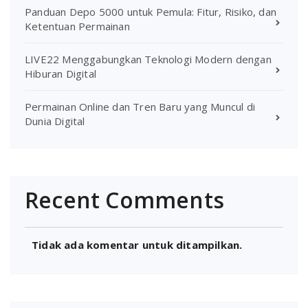
Panduan Depo 5000 untuk Pemula: Fitur, Risiko, dan
Ketentuan Permainan
LIVE22 Menggabungkan Teknologi Modern dengan
Hiburan Digital
Permainan Online dan Tren Baru yang Muncul di
Dunia Digital
Recent Comments
Tidak ada komentar untuk ditampilkan.