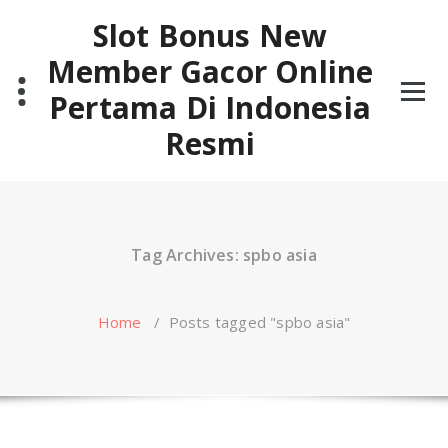
Skip
Slot Bonus New
to
content
Member Gacor Online
Pertama Di Indonesia
Resmi
Tag Archives: spbo asia
Home
/
Posts tagged "spbo asia"