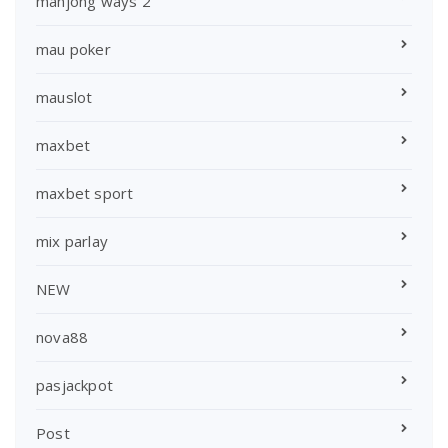
mahjong ways 2
mau poker
mauslot
maxbet
maxbet sport
mix parlay
NEW
nova88
pasjackpot
Post