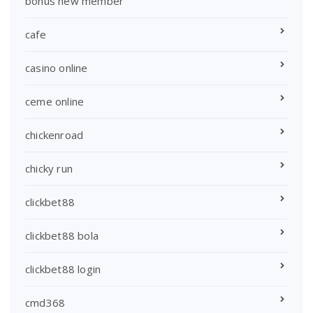
bonus new member
cafe
casino online
ceme online
chickenroad
chicky run
clickbet88
clickbet88 bola
clickbet88 login
cmd368