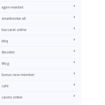
agen maxbet
asianbookie all
baccarat online
bbq
BinoBet
Blog
bonus new member
cafe
casino online