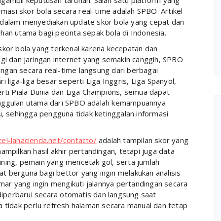
ambil keputusan taruhan. Salah satu platform yang
masi skor bola secara real-time adalah SPBO. Artikel
dalam menyediakan update skor bola yang cepat dan
ihan utama bagi pecinta sepak bola di Indonesia.
kor bola yang terkenal karena kecepatan dan
gi dan jaringan internet yang semakin canggih, SPBO
gan secara real-time langsung dari berbagai
i liga-liga besar seperti Liga Inggris, Liga Spanyol,
perti Piala Dunia dan Liga Champions, semua dapat
Keunggulan utama dari SPBO adalah kemampuannya
, sehingga pengguna tidak ketinggalan informasi
tel-lahacienda.net/contacto/
adalah tampilan skor yang
pilkan hasil akhir pertandingan, tetapi juga data
kuning, pemain yang mencetak gol, serta jumlah
at berguna bagi bettor yang ingin melakukan analisis
 yang ingin mengikuti jalannya pertandingan secara
u diperbarui secara otomatis dan langsung saat
 tidak perlu refresh halaman secara manual dan tetap