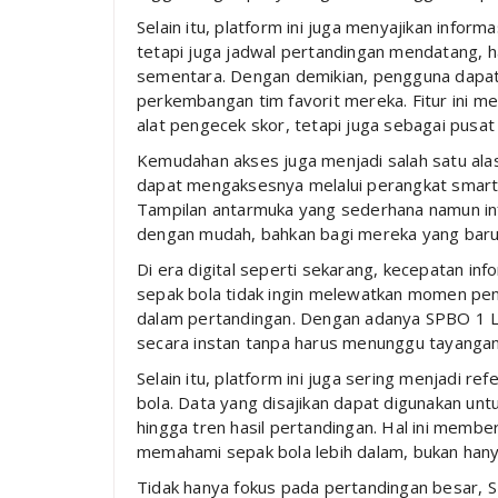
Selain itu, platform ini juga menyajikan infor
tetapi juga jadwal pertandingan mendatang, 
sementara. Dengan demikian, pengguna dapa
perkembangan tim favorit mereka. Fitur ini m
alat pengecek skor, tetapi juga sebagai pusat
Kemudahan akses juga menjadi salah satu ala
dapat mengaksesnya melalui perangkat smartp
Tampilan antarmuka yang sederhana namun in
dengan mudah, bahkan bagi mereka yang baru 
Di era digital seperti sekarang, kecepatan in
sepak bola tidak ingin melewatkan momen penti
dalam pertandingan. Dengan adanya SPBO 1 Li
secara instan tanpa harus menunggu tayangan u
Selain itu, platform ini juga sering menjadi re
bola. Data yang disajikan dapat digunakan unt
hingga tren hasil pertandingan. Hal ini member
memahami sepak bola lebih dalam, bukan hany
Tidak hanya fokus pada pertandingan besar, S