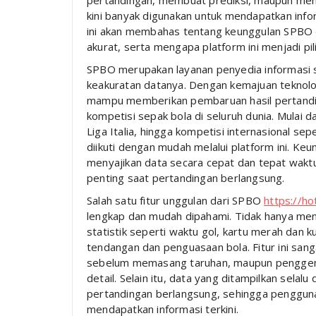
pertandingan, membuat prediksi, maupun meng
kini banyak digunakan untuk mendapatkan infor
ini akan membahas tentang keunggulan SPBO 
akurat, serta mengapa platform ini menjadi pil
SPBO merupakan layanan penyedia informasi s
keakuratan datanya. Dengan kemajuan teknolo
mampu memberikan pembaruan hasil pertandin
kompetisi sepak bola di seluruh dunia. Mulai dar
Liga Italia, hingga kompetisi internasional se
diikuti dengan mudah melalui platform ini. 
menyajikan data secara cepat dan tepat waktu
penting saat pertandingan berlangsung.
Salah satu fitur unggulan dari SPBO
https://ho
lengkap dan mudah dipahami. Tidak hanya menam
statistik seperti waktu gol, kartu merah dan 
tendangan dan penguasaan bola. Fitur ini sang
sebelum memasang taruhan, maupun penggemar
detail. Selain itu, data yang ditampilkan selal
pertandingan berlangsung, sehingga pengguna
mendapatkan informasi terkini.