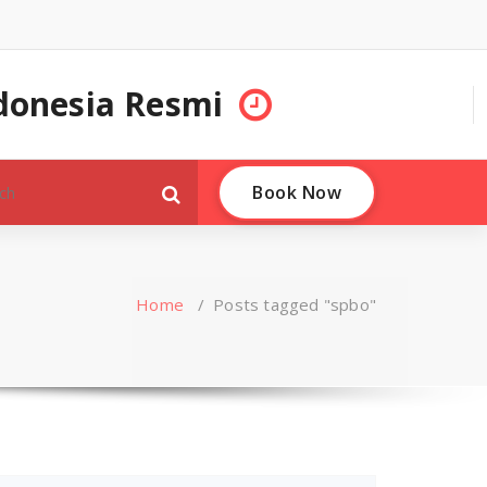
donesia Resmi
Book Now
Home
/
Posts tagged "spbo"