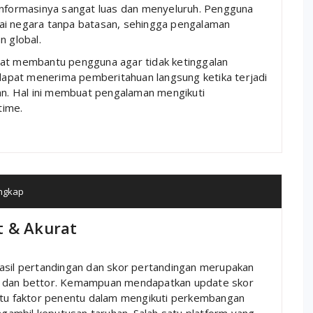
 informasinya sangat luas dan menyeluruh. Pengguna
ai negara tanpa batasan, sehingga pengalaman
n global.
sangat membantu pengguna agar tidak ketinggalan
 dapat menerima pemberitahuan langsung ketika terjadi
gan. Hal ini membuat pengalaman mengikuti
time.
engkap
t & Akurat
hasil pertandingan dan skor pertandingan merupakan
r dan bettor. Kemampuan mendapatkan update skor
satu faktor penentu dalam mengikuti perkembangan