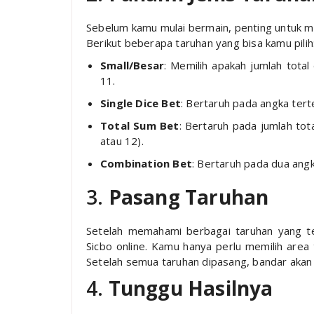
Sebelum kamu mulai bermain, penting untuk m
Berikut beberapa taruhan yang bisa kamu pilih
Small/Besar
: Memilih apakah jumlah total 
11.
Single Dice Bet
: Bertaruh pada angka terte
Total Sum Bet
: Bertaruh pada jumlah tot
atau 12).
Combination Bet
: Bertaruh pada dua angk
3.
Pasang Taruhan
Setelah memahami berbagai taruhan yang t
Sicbo online. Kamu hanya perlu memilih area 
Setelah semua taruhan dipasang, bandar akan
4.
Tunggu Hasilnya