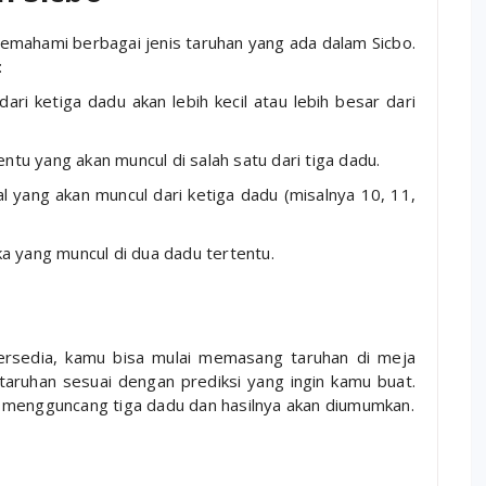
emahami berbagai jenis taruhan yang ada dalam Sicbo.
:
dari ketiga dadu akan lebih kecil atau lebih besar dari
ntu yang akan muncul di salah satu dari tiga dadu.
al yang akan muncul dari ketiga dadu (misalnya 10, 11,
a yang muncul di dua dadu tertentu.
ersedia, kamu bisa mulai memasang taruhan di meja
taruhan sesuai dengan prediksi yang ingin kamu buat.
 mengguncang tiga dadu dan hasilnya akan diumumkan.