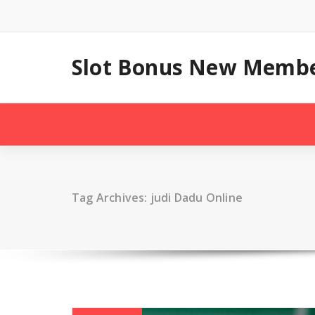
Skip
to
content
Slot Bonus New Member
Tag Archives: judi Dadu Online