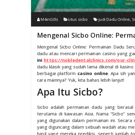
M4inG0ls
situs sicbo
judi Dadu Online
,
S
Mengenal Sicbo Online: Perma
Mengenal Sicbo Online: Permainan Dadu Seru
dadu atau mencari permainan casino yang ga
ini
https://nobledentalclinics.com/our-clin
dadu klasik yang sudah lama dikenal di kasino 
berbagai platform
casino online
. Apa sih y
cara mainnya? Yuk, kita bahas lebih lanjut!
Apa Itu Sicbo?
Sicbo adalah permainan dadu yang berasal 
terutama di kawasan Asia. Nama “Sicbo” send
yang digunakan dalam permainan ini. Secara
yang diguncang dalam sebuah wadah atau me
hasil yang mereka prediksi, seperti jumlah t