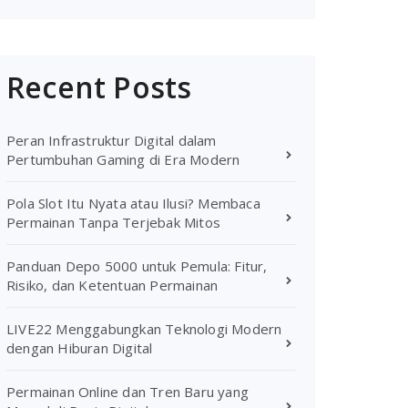
Recent Posts
Peran Infrastruktur Digital dalam
Pertumbuhan Gaming di Era Modern
Pola Slot Itu Nyata atau Ilusi? Membaca
Permainan Tanpa Terjebak Mitos
Panduan Depo 5000 untuk Pemula: Fitur,
Risiko, dan Ketentuan Permainan
LIVE22 Menggabungkan Teknologi Modern
dengan Hiburan Digital
Permainan Online dan Tren Baru yang