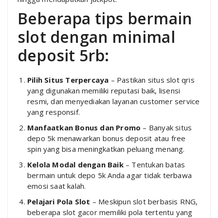
Beberapa tips bermain
slot dengan minimal
deposit 5rb:
Pilih Situs Terpercaya
– Pastikan situs slot qris
yang digunakan memiliki reputasi baik, lisensi
resmi, dan menyediakan layanan customer service
yang responsif.
Manfaatkan Bonus dan Promo
– Banyak situs
depo 5k menawarkan bonus deposit atau free
spin yang bisa meningkatkan peluang menang.
Kelola Modal dengan Baik
– Tentukan batas
bermain untuk depo 5k Anda agar tidak terbawa
emosi saat kalah.
Pelajari Pola Slot
– Meskipun slot berbasis RNG,
beberapa slot gacor memiliki pola tertentu yang