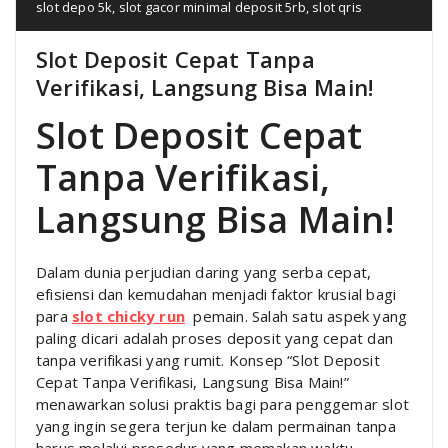
slot depo 5k
,
slot gacor minimal deposit 5rb
,
slot qris
Slot Deposit Cepat Tanpa
Verifikasi, Langsung Bisa Main!
Slot Deposit Cepat
Tanpa Verifikasi,
Langsung Bisa Main!
Dalam dunia perjudian daring yang serba cepat,
efisiensi dan kemudahan menjadi faktor krusial bagi
para
slot chicky run
pemain. Salah satu aspek yang
paling dicari adalah proses deposit yang cepat dan
tanpa verifikasi yang rumit. Konsep “Slot Deposit
Cepat Tanpa Verifikasi, Langsung Bisa Main!”
menawarkan solusi praktis bagi para penggemar slot
yang ingin segera terjun ke dalam permainan tanpa