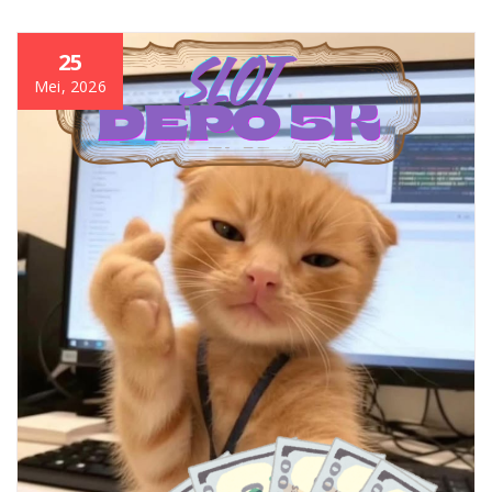
25
Mei, 2026