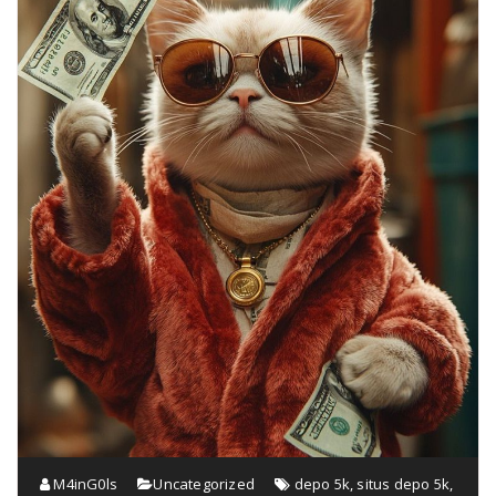
M4inG0ls
Uncategorized
depo 5k
,
situs depo 5k
,