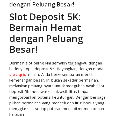
dengan Peluang Besar!
Slot Deposit 5K:
Bermain Hemat
dengan Peluang
Besar!
Bermain slot online kini semakin terjangkau dengan
hadirnya opsi deposit 5K. Bayangkan, dengan modal
slot qris
minim, Anda berkesempatan meraih
kemenangan besar. Ini bukan sekadar permainan,
melainkan peluang nyata untuk mengubah nasib. Slot
deposit 5K menawarkan aksesibilitas tanpa
mengorbankan potensi keuntungan. Dengan berbagai
pilihan permainan yang menarik dan fitur bonus yang
menggiurkan, setiap putaran menjadi momen penuh
harapan.