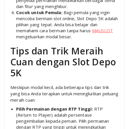
penyedia permainan menawarkan berbagai tema
dan fitur yang menghibur.
Cocok untuk Pemula:
Bagi pemula yang ingin
mencoba bermain slot online, Slot Depo 5K adalah
pilihan yang tepat. Anda bisa belajar dan
memahami cara bermain tanpa harus
MAUSLOT
mengeluarkan modal besar.
Tips dan Trik Meraih
Cuan dengan Slot Depo
5K
Meskipun modal kecil, ada beberapa tips dan trik
yang bisa Anda terapkan untuk meningkatkan peluang
meraih cuan:
Pilih Permainan dengan RTP Tinggi:
RTP
(Return to Player) adalah persentase
pengembalian kepada pemain. Pilih permainan
dengan RTP yang tinggi untuk meningkatkan