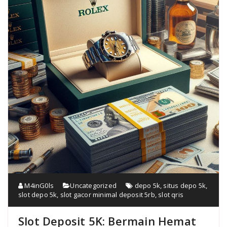
M4inG0ls
Uncategorized
depo 5k
,
situs depo 5k
,
slot depo 5k
,
slot gacor minimal deposit 5rb
,
slot qris
Slot Deposit 5K: Bermain Hemat