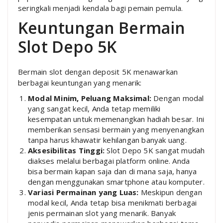
seringkali menjadi kendala bagi pemain pemula.
Keuntungan Bermain
Slot Depo 5K
Bermain slot dengan deposit 5K menawarkan
berbagai keuntungan yang menarik:
Modal Minim, Peluang Maksimal:
Dengan modal
yang sangat kecil, Anda tetap memiliki
kesempatan untuk memenangkan hadiah besar. Ini
memberikan sensasi bermain yang menyenangkan
tanpa harus khawatir kehilangan banyak uang.
Aksesibilitas Tinggi:
Slot Depo 5K sangat mudah
diakses melalui berbagai platform online. Anda
bisa bermain kapan saja dan di mana saja, hanya
dengan menggunakan smartphone atau komputer.
Variasi Permainan yang Luas:
Meskipun dengan
modal kecil, Anda tetap bisa menikmati berbagai
jenis permainan slot yang menarik. Banyak