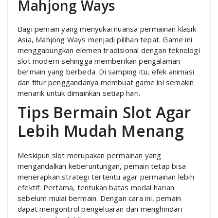
Mahjong Ways
Bagi pemain yang menyukai nuansa permainan klasik
Asia, Mahjong Ways menjadi pilihan tepat. Game ini
menggabungkan elemen tradisional dengan teknologi
slot modern sehingga memberikan pengalaman
bermain yang berbeda. Di samping itu, efek animasi
dan fitur penggandanya membuat game ini semakin
menarik untuk dimainkan setiap hari.
Tips Bermain Slot Agar
Lebih Mudah Menang
Meskipun slot merupakan permainan yang
mengandalkan keberuntungan, pemain tetap bisa
menerapkan strategi tertentu agar permainan lebih
efektif. Pertama, tentukan batas modal harian
sebelum mulai bermain. Dengan cara ini, pemain
dapat mengontrol pengeluaran dan menghindari