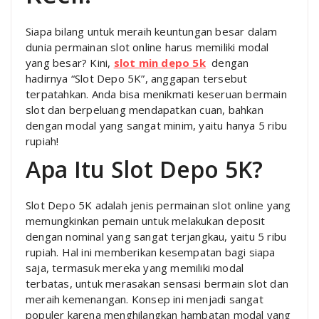
Siapa bilang untuk meraih keuntungan besar dalam
dunia permainan slot online harus memiliki modal
yang besar? Kini,
slot min depo 5k
dengan
hadirnya “Slot Depo 5K”, anggapan tersebut
terpatahkan. Anda bisa menikmati keseruan bermain
slot dan berpeluang mendapatkan cuan, bahkan
dengan modal yang sangat minim, yaitu hanya 5 ribu
rupiah!
Apa Itu Slot Depo 5K?
Slot Depo 5K adalah jenis permainan slot online yang
memungkinkan pemain untuk melakukan deposit
dengan nominal yang sangat terjangkau, yaitu 5 ribu
rupiah. Hal ini memberikan kesempatan bagi siapa
saja, termasuk mereka yang memiliki modal
terbatas, untuk merasakan sensasi bermain slot dan
meraih kemenangan. Konsep ini menjadi sangat
populer karena menghilangkan hambatan modal yang