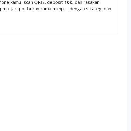
phone kamu, scan QRIS, deposit
10k
, dan rasakan
dupmu. Jackpot bukan cuma mimpi—dengan strategi dan