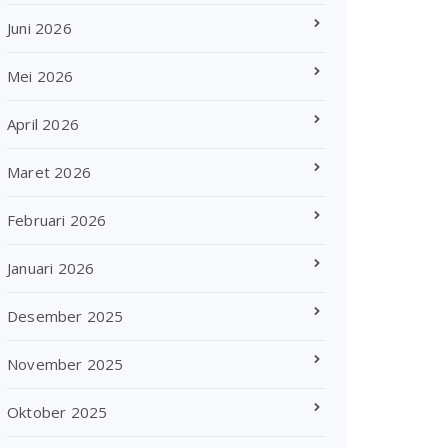
Juni 2026
Mei 2026
April 2026
Maret 2026
Februari 2026
Januari 2026
Desember 2025
November 2025
Oktober 2025