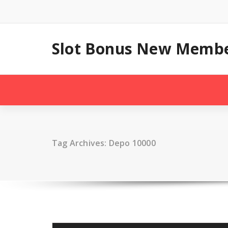
Skip
to
content
Slot Bonus New Member
Tag Archives: Depo 10000