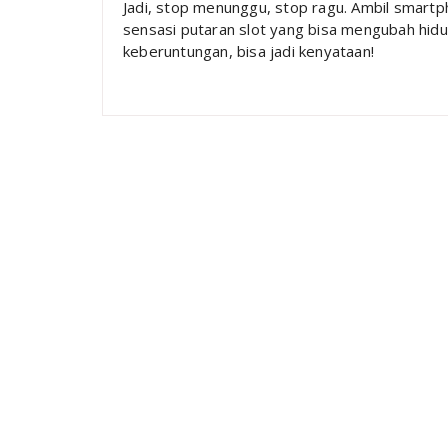
Jadi, stop menunggu, stop ragu. Ambil smart
sensasi putaran slot yang bisa mengubah hi
keberuntungan, bisa jadi kenyataan!