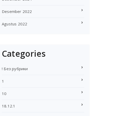
Desember 2022
Agustus 2022
Categories
! Без рубрики
1
10
18.12.1