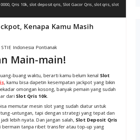
10000
,
Qris 10k
,
slot deposit qris
,
Slot Gacor Qris
,
slot qris
,
slot
Jackpot, Kenapa Kamu Masih
kan Main-main!
 buang-buang waktu, berarti kamu belum kenal
Slot
is
, kamu bisa dapetin kesempatan jackpot yang bikin
 sekadar omongan kosong, banyak pemain yang sudah
ar dari
Slot Qris 10k
.
bisa memutar mesin slot yang sudah diatur untuk
tung-untungan, tapi dengan strategi yang tepat dan
adi lebih nyata. Dan jangan salah,
Slot Deposit Qris
ai bermain tanpa ribet transfer atau top-up yang