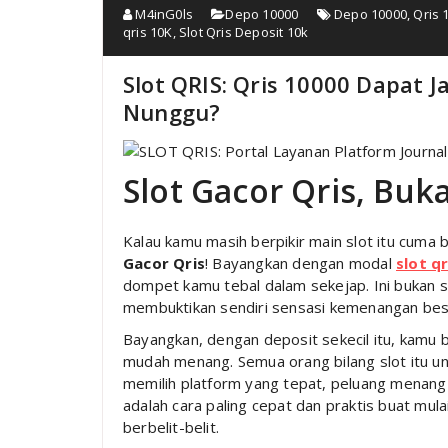
M4inG0ls
Depo 10000
Depo 10000
,
Qris 
qris 10K
,
Slot Qris Deposit 10k
Slot QRIS: Qris 10000 Dapat 
Nunggu?
Slot Gacor Qris, Bu
Kalau kamu masih berpikir main slot itu cuma
Gacor Qris
! Bayangkan dengan modal
slot qr
dompet kamu tebal dalam sekejap. Ini bukan
membuktikan sendiri sensasi kemenangan bes
Bayangkan, dengan deposit sekecil itu, kamu 
mudah menang. Semua orang bilang slot itu un
memilih platform yang tepat, peluang menang j
adalah cara paling cepat dan praktis buat mul
berbelit-belit.