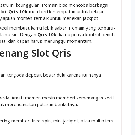
stru ini keunggulan. Pemain bisa mencoba berbagai
lot Qris 10k
memberi kesempatan untuk belajar
iapkan momen terbaik untuk menekan jackpot.
ecil membuat kamu lebih sabar. Pemain yang terburu-
ola mesin. Dengan
Qris 10k
, kamu punya kontrol penuh
epat, dan kapan harus menunggu momentum.
nang Slot Qris
an tergoda deposit besar dulu karena itu hanya
beda. Amati momen mesin memberi kemenangan kecil
ntuk merencanakan putaran berikutnya.
ring memberi free spin, mini jackpot, atau multipliers