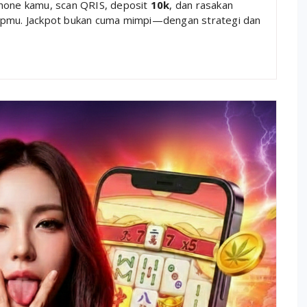
phone kamu, scan QRIS, deposit
10k
, dan rasakan
dupmu. Jackpot bukan cuma mimpi—dengan strategi dan