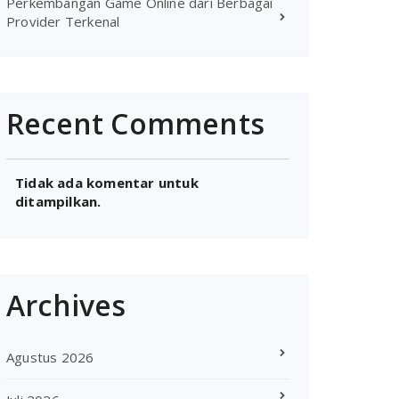
Perkembangan Game Online dari Berbagai
Provider Terkenal
Recent Comments
Tidak ada komentar untuk
ditampilkan.
Archives
Agustus 2026