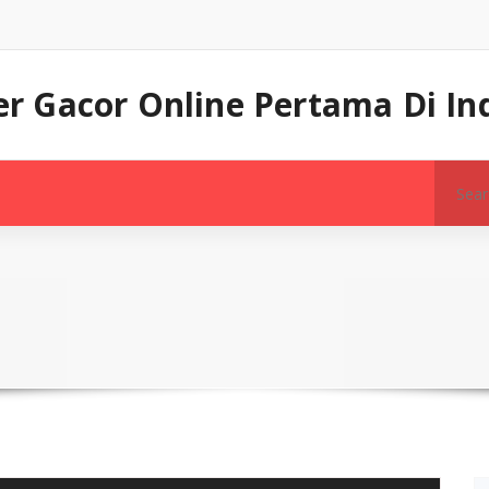
 Gacor Online Pertama Di In
Search
for: