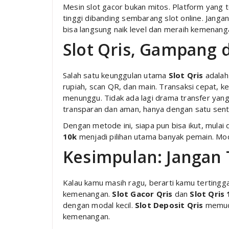
Mesin slot gacor bukan mitos. Platform yang
tinggi dibanding sembarang slot online. Jang
bisa langsung naik level dan meraih kemenanga
Slot Qris, Gampang d
Salah satu keunggulan utama
Slot Qris
adalah
rupiah, scan QR, dan main. Transaksi cepat, k
menunggu. Tidak ada lagi drama transfer yang
transparan dan aman, hanya dengan satu sen
Dengan metode ini, siapa pun bisa ikut, mulai
10k
menjadi pilihan utama banyak pemain. Modal
Kesimpulan: Jangan 
Kalau kamu masih ragu, berarti kamu tertingga
kemenangan.
Slot Gacor Qris
dan
Slot Qris
dengan modal kecil.
Slot Deposit Qris
memuda
kemenangan.