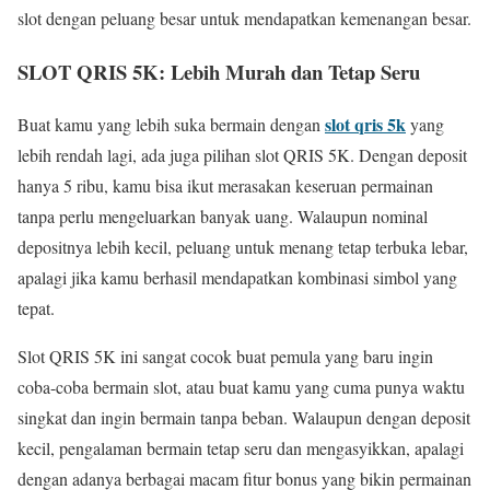
slot dengan peluang besar untuk mendapatkan kemenangan besar.
SLOT QRIS 5K: Lebih Murah dan Tetap Seru
slot qris 5k
Buat kamu yang lebih suka bermain dengan
yang
lebih rendah lagi, ada juga pilihan slot QRIS 5K. Dengan deposit
hanya 5 ribu, kamu bisa ikut merasakan keseruan permainan
tanpa perlu mengeluarkan banyak uang. Walaupun nominal
depositnya lebih kecil, peluang untuk menang tetap terbuka lebar,
apalagi jika kamu berhasil mendapatkan kombinasi simbol yang
tepat.
Slot QRIS 5K ini sangat cocok buat pemula yang baru ingin
coba-coba bermain slot, atau buat kamu yang cuma punya waktu
singkat dan ingin bermain tanpa beban. Walaupun dengan deposit
kecil, pengalaman bermain tetap seru dan mengasyikkan, apalagi
dengan adanya berbagai macam fitur bonus yang bikin permainan