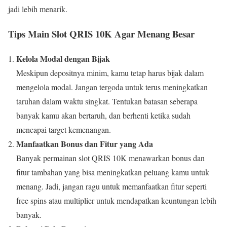
jadi lebih menarik.
Tips Main Slot QRIS 10K Agar Menang Besar
Kelola Modal dengan Bijak
Meskipun depositnya minim, kamu tetap harus bijak dalam
mengelola modal. Jangan tergoda untuk terus meningkatkan
taruhan dalam waktu singkat. Tentukan batasan seberapa
banyak kamu akan bertaruh, dan berhenti ketika sudah
mencapai target kemenangan.
Manfaatkan Bonus dan Fitur yang Ada
Banyak permainan slot QRIS 10K menawarkan bonus dan
fitur tambahan yang bisa meningkatkan peluang kamu untuk
menang. Jadi, jangan ragu untuk memanfaatkan fitur seperti
free spins atau multiplier untuk mendapatkan keuntungan lebih
banyak.