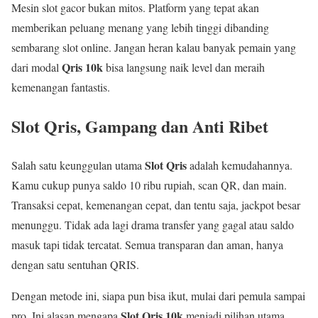
Mesin slot gacor bukan mitos. Platform yang tepat akan
memberikan peluang menang yang lebih tinggi dibanding
sembarang slot online. Jangan heran kalau banyak pemain yang
Qris 10k
dari modal
bisa langsung naik level dan meraih
kemenangan fantastis.
Slot Qris, Gampang dan Anti Ribet
Slot Qris
Salah satu keunggulan utama
adalah kemudahannya.
Kamu cukup punya saldo 10 ribu rupiah, scan QR, dan main.
Transaksi cepat, kemenangan cepat, dan tentu saja, jackpot besar
menunggu. Tidak ada lagi drama transfer yang gagal atau saldo
masuk tapi tidak tercatat. Semua transparan dan aman, hanya
dengan satu sentuhan QRIS.
Dengan metode ini, siapa pun bisa ikut, mulai dari pemula sampai
Slot Qris 10k
pro. Ini alasan mengapa
menjadi pilihan utama