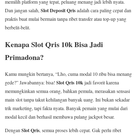
memilih platform yang tepat, peluang menang jadi lebih nyata.
Slot Deposit Qris
Dan jangan salah,
adalah cara paling cepat dan
praktis buat mulai bermain tanpa ribet transfer atau top-up yang
berbelit-belit.
Kenapa Slot Qris 10k Bisa Jadi
Primadona?
Kamu mungkin bertanya, “Lho, cuma modal 10 ribu bisa menang
Slot Qris 10k
gede?” Jawabannya: bisa!
jadi favorit karena
memungkinkan semua orang, bahkan pemula, merasakan sensasi
main slot tanpa takut kehilangan banyak uang. Ini bukan sekadar
trik marketing, tapi fakta nyata. Banyak pemain yang mulai dari
modal kecil dan berhasil membawa pulang jackpot besar.
Slot Qris
Dengan
, semua proses lebih cepat. Gak perlu ribet