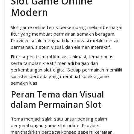
Slot Game Online
Modern
Slot game online terus berkembang melalui berbagai
fitur yang membuat permainan semakin beragam.
Provider selalu menghadirkan inovasi melalui desain
permainan, sistem visual, dan elemen interaktif.
Fitur seperti simbol khusus, animasi, tema bonus,
serta tampilan kreatif menjadi bagian dari
perkembangan slot digital. Setiap permainan memiliki
karakter berbeda yang membuat koleksi game
semakin luas.
Peran Tema dan Visual
dalam Permainan Slot
Tema menjadi salah satu unsur penting dalam
pengembangan game slot online. Provider
menghadirkan berbagai konsep seperti kerajaan,