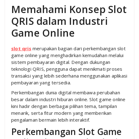
Memahami Konsep Slot
QRIS dalam Industri
Game Online
slot qris
merupakan bagian dari perkembangan slot
game online yang menghadirkan kemudahan melalui
sistem pembayaran digital. Dengan dukungan
teknologi QRIS, pengguna dapat menikmati proses
transaksi yang lebih sederhana menggunakan aplikasi
pembayaran yang tersedia.
Perkembangan dunia digital membawa perubahan
besar dalam industri hiburan online. Slot game online
kini hadir dengan berbagai pilihan tema, tampilan
menarik, serta fitur modern yang memberikan
pengalaman bermain lebih interaktif.
Perkembangan Slot Game