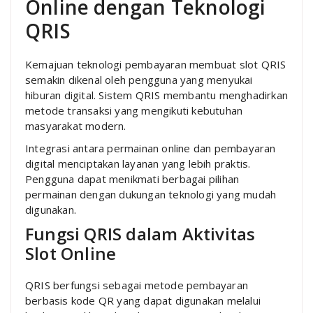
Online dengan Teknologi
QRIS
Kemajuan teknologi pembayaran membuat slot QRIS
semakin dikenal oleh pengguna yang menyukai
hiburan digital. Sistem QRIS membantu menghadirkan
metode transaksi yang mengikuti kebutuhan
masyarakat modern.
Integrasi antara permainan online dan pembayaran
digital menciptakan layanan yang lebih praktis.
Pengguna dapat menikmati berbagai pilihan
permainan dengan dukungan teknologi yang mudah
digunakan.
Fungsi QRIS dalam Aktivitas
Slot Online
QRIS berfungsi sebagai metode pembayaran
berbasis kode QR yang dapat digunakan melalui