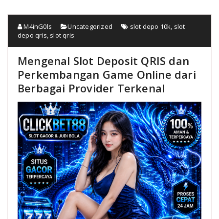
M4inG0ls
Uncategorized
slot depo 10k
,
slot
depo qris
,
slot qris
Mengenal Slot Deposit QRIS dan
Perkembangan Game Online dari
Berbagai Provider Terkenal