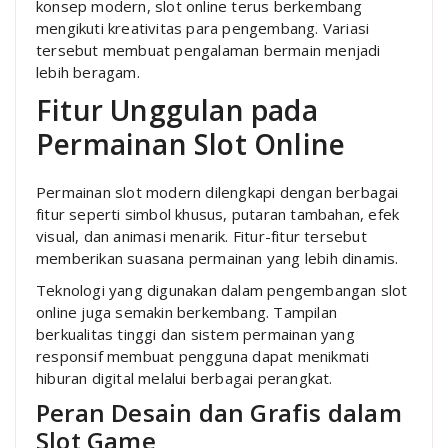
konsep modern, slot online terus berkembang
mengikuti kreativitas para pengembang. Variasi
tersebut membuat pengalaman bermain menjadi
lebih beragam.
Fitur Unggulan pada
Permainan Slot Online
Permainan slot modern dilengkapi dengan berbagai
fitur seperti simbol khusus, putaran tambahan, efek
visual, dan animasi menarik. Fitur-fitur tersebut
memberikan suasana permainan yang lebih dinamis.
Teknologi yang digunakan dalam pengembangan slot
online juga semakin berkembang. Tampilan
berkualitas tinggi dan sistem permainan yang
responsif membuat pengguna dapat menikmati
hiburan digital melalui berbagai perangkat.
Peran Desain dan Grafis dalam
Slot Game