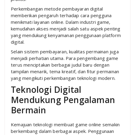
Perkembangan metode pembayaran digital
memberikan pengaruh terhadap cara pengguna
menikmati layanan online. Dalam industri game,
kemudahan akses menjadi salah satu aspek penting
yang mendukung kenyamanan penggunaan platform
digital.
Selain sistem pembayaran, kualitas permainan juga
menjadi perhatian utama. Para pengembang game
terus menciptakan berbagai judul baru dengan
tampilan menarik, tema kreatif, dan fitur permainan
yang mengikuti perkembangan teknologi modern.
Teknologi Digital
Mendukung Pengalaman
Bermain
Kemajuan teknologi membuat game online semakin
berkembang dalam berbagai aspek. Penggunaan