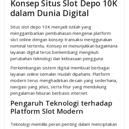
Konsep Situs Slot Depo 10K
dalam Dunia Digital
Situs slot depo 10K menjadi istilah yang
menggambarkan pembahasan mengenai platform
slot online dengan konsep transaksi menggunakan
nominal tertentu. Konsep ini menunjukkan bagaimana
layanan digital terus berkembang mengikuti
perubahan teknologi dan kebiasaan pengguna.
Perkembangan sistem digital membuat berbagai
layanan online semakin mudah dipahami. Platform
modern terus menghadirkan desain yang sederhana,
navigasi yang jelas, serta fitur yang mendukung
pengalaman hiburan berbasis internet.
Pengaruh Teknologi terhadap
Platform Slot Modern
Teknologi memiliki peran penting dalam menciptakan