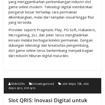
yang menggambarkan perkembangan industri slot
game online modern. Teknologi digital memberikan
pengaruh besar terhadap cara permainan
dikembangkan, mulai dari tampilan visual hingga fitur
yang tersedia.
Provider seperti Pragmatic Play, PG Soft, Habanero,
Microgaming, JILI, dan Joker terus menghadirkan
inovasi melalui berbagai koleksi permainan. Dengan
dukungan teknologi dan kreativitas pengembang,
slot game online terus berkembang menjadi bagian
dari industri hiburan digital masa kini.
M4inG0ls
Uncategorized
slot depo 10k
,
slot
depo qris
,
slot qris
Slot QRIS: Inovasi Digital untuk