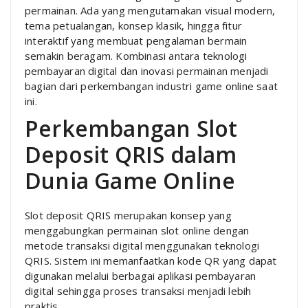
permainan. Ada yang mengutamakan visual modern,
tema petualangan, konsep klasik, hingga fitur
interaktif yang membuat pengalaman bermain
semakin beragam. Kombinasi antara teknologi
pembayaran digital dan inovasi permainan menjadi
bagian dari perkembangan industri game online saat
ini.
Perkembangan Slot
Deposit QRIS dalam
Dunia Game Online
Slot deposit QRIS merupakan konsep yang
menggabungkan permainan slot online dengan
metode transaksi digital menggunakan teknologi
QRIS. Sistem ini memanfaatkan kode QR yang dapat
digunakan melalui berbagai aplikasi pembayaran
digital sehingga proses transaksi menjadi lebih
praktis.