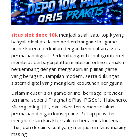
situs slot depo 10k
menjadi salah satu topik yang
banyak dibahas dalam perkembangan slot game
online karena berkaitan dengan kemudahan akses
permainan digital. Perkembangan teknologi internet
membuat berbagai platform hiburan online semakin
berkembang dengan menghadirkan pilihan game
yang beragam, tampilan modern, serta dukungan
sistem digital yang mengikuti kebutuhan pengguna.
Dalam industri slot game online, berbagai provider
ternama seperti Pragmatic Play, PG Soft, Habanero,
Microgaming, JILI, dan Joker terus menciptakan
permainan dengan konsep unik. Setiap provider
menghadirkan karakteristik berbeda melalui tema,
fitur, dan desain visual yang menjadi ciri khas masing-
masing.