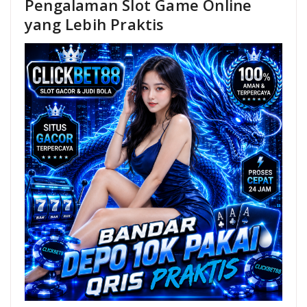
Pengalaman Slot Game Online
yang Lebih Praktis