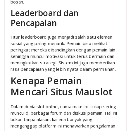
bosan.
Leaderboard dan
Pencapaian
Fitur leaderboard juga menjadi salah satu elemen
sosial yang paling menarik. Pemain bisa melihat
peringkat mereka dibandingkan dengan pemain lain,
sehingga muncul motivasi untuk terus bermain dan
meningkatkan strategi. Sistem ini juga memberikan
rasa pencapaian yang lebih nyata dalam permainan.
Kenapa Pemain
Mencari Situs Mauslot
Dalam dunia slot online, nama mauslot cukup sering
muncul di berbagai forum dan diskusi pemain. Hal ini
bukan tanpa alasan, karena banyak yang
menganggap platform ini menawarkan pengalaman