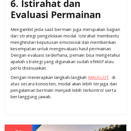
6. Istirahat dan
Evaluasi Permainan
Mengambil jeda saat bermain juga merupakan bagian
dari strategi pengelolaan modal. Istirahat membantu
menghindari keputusan emosional dan memberikan
kesempatan untuk mengevaluasi hasil permainan.
Dengan evaluasi sederhana, pemain bisa mengetahui
apakah strategi yang digunakan sudah efektif atau
perlu disesuaikan.
Dengan menerapkan langkah-langkah
MAUSLOT
di
atas secara konsisten, modal akan lebih terjaga dan
pengalaman bermain menjadi lebih terkontrol serta
bertanggung jawab.