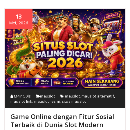
13
Mei, 2026
M4inG0ls
mauslot
mauslot
,
mauslot alternatif
,
mauslot link
,
mauslot resmi
,
situs mauslot
Game Online dengan Fitur Sosial
Terbaik di Dunia Slot Modern