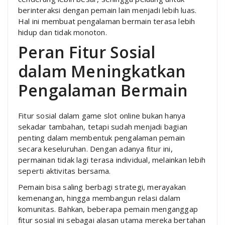
berinteraksi dengan pemain lain menjadi lebih luas.
Hal ini membuat pengalaman bermain terasa lebih
hidup dan tidak monoton.
Peran Fitur Sosial
dalam Meningkatkan
Pengalaman Bermain
Fitur sosial dalam game slot online bukan hanya
sekadar tambahan, tetapi sudah menjadi bagian
penting dalam membentuk pengalaman pemain
secara keseluruhan. Dengan adanya fitur ini,
permainan tidak lagi terasa individual, melainkan lebih
seperti aktivitas bersama.
Pemain bisa saling berbagi strategi, merayakan
kemenangan, hingga membangun relasi dalam
komunitas. Bahkan, beberapa pemain menganggap
fitur sosial ini sebagai alasan utama mereka bertahan