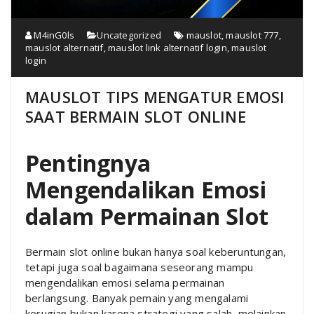
M4inG0ls
Uncategorized
mauslot
,
mauslot 777
,
mauslot alternatif
,
mauslot link alternatif login
,
mauslot
login
MAUSLOT TIPS MENGATUR EMOSI
SAAT BERMAIN SLOT ONLINE
Pentingnya
Mengendalikan Emosi
dalam Permainan Slot
Bermain slot online bukan hanya soal keberuntungan,
tetapi juga soal bagaimana seseorang mampu
mengendalikan emosi selama permainan
berlangsung. Banyak pemain yang mengalami
kerugian bukan karena strategi yang salah, melainkan