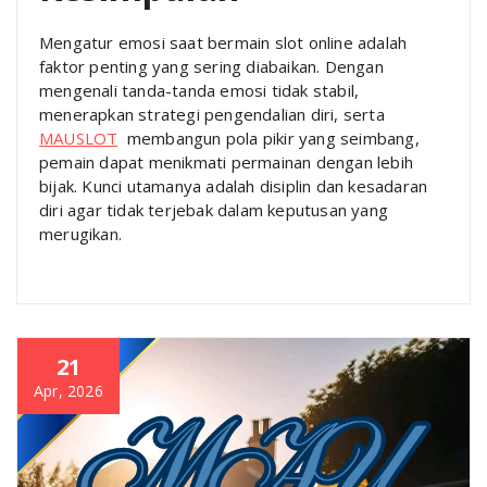
Mengatur emosi saat bermain slot online adalah
faktor penting yang sering diabaikan. Dengan
mengenali tanda-tanda emosi tidak stabil,
menerapkan strategi pengendalian diri, serta
MAUSLOT
membangun pola pikir yang seimbang,
pemain dapat menikmati permainan dengan lebih
bijak. Kunci utamanya adalah disiplin dan kesadaran
diri agar tidak terjebak dalam keputusan yang
merugikan.
21
Apr, 2026