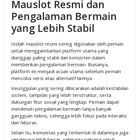
Mauslot Resmi dan
Pengalaman Bermain
yang Lebih Stabil
Istilah mauslot resmi sering digunakan oleh pemain
untuk menggambarkan platform utama yang
dianggap paling stabil dan konsisten dalam
memberikan pengalaman bermain. Biasanya,
platform ini menjadi acuan utama sebelum pemain
mencoba versi atau alternatif lainnya.
Keunggulan yang sering dibicarakan adalah kestabilan
sistem, tampilan yang lebih terstruktur, serta
dukungan fitur sosial yang lengkap. Pemain dapat
menikmati pengalaman bermain tanpa banyak
gangguan teknis, sehingga lebih fokus pada interaksi
dan hiburan.
Selain itu, komunitas yang terbentuk di dalamnya juga
cenderung lebih besar, sehingga peluang untuk