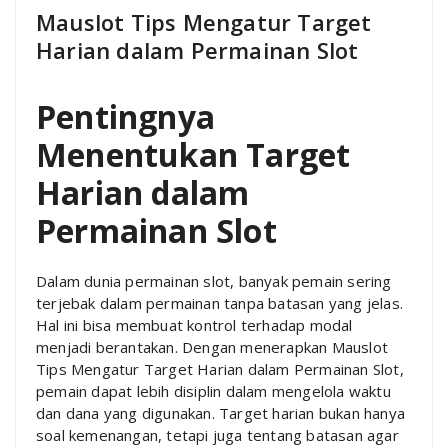
Mauslot Tips Mengatur Target
Harian dalam Permainan Slot
Pentingnya
Menentukan Target
Harian dalam
Permainan Slot
Dalam dunia permainan slot, banyak pemain sering
terjebak dalam permainan tanpa batasan yang jelas.
Hal ini bisa membuat kontrol terhadap modal
menjadi berantakan. Dengan menerapkan Mauslot
Tips Mengatur Target Harian dalam Permainan Slot,
pemain dapat lebih disiplin dalam mengelola waktu
dan dana yang digunakan. Target harian bukan hanya
soal kemenangan, tetapi juga tentang batasan agar