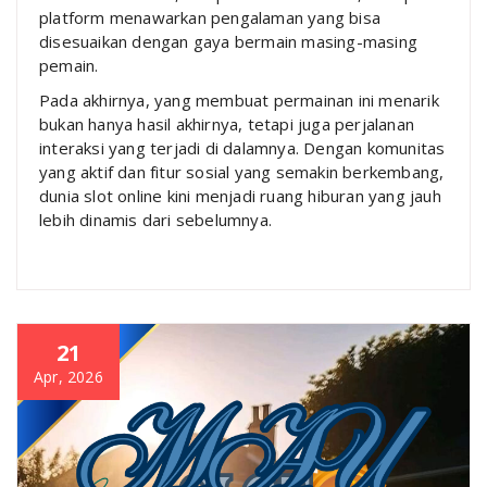
platform menawarkan pengalaman yang bisa
disesuaikan dengan gaya bermain masing-masing
pemain.
Pada akhirnya, yang membuat permainan ini menarik
bukan hanya hasil akhirnya, tetapi juga perjalanan
interaksi yang terjadi di dalamnya. Dengan komunitas
yang aktif dan fitur sosial yang semakin berkembang,
dunia slot online kini menjadi ruang hiburan yang jauh
lebih dinamis dari sebelumnya.
21
Apr, 2026