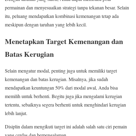
permainan dan menyesuaikan strategi tanpa tekanan besar. Selain
itu, peluang mendapatkan kombinasi kemenangan tetap ada
meskipun dengan taruhan yang lebih kecil.
Menetapkan Target Kemenangan dan
Batas Kerugian
Selain mengatur modal, penting juga untuk memiliki target
kemenangan dan batas kerugian. Misalnya, jika sudah
mendapatkan keuntungan 50% dari modal awal, Anda bisa
memilih untuk berhenti. Begitu juga jika mengalami kerugian
tertentu, sebaiknya segera berhenti untuk menghindari kerugian
lebih lanjut.
Disiplin dalam mengikuti target ini adalah salah satu ciri pemain
yang cerdas dan berpengalaman.