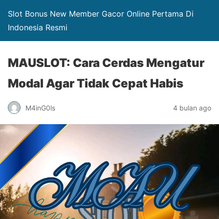
Slot Bonus New Member Gacor Online Pertama Di
Indonesia Resmi
MAUSLOT: Cara Cerdas Mengatur
Modal Agar Tidak Cepat Habis
M4inG0ls
4 bulan ago