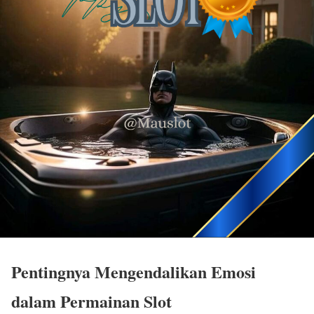
Pentingnya Mengendalikan Emosi
dalam Permainan Slot