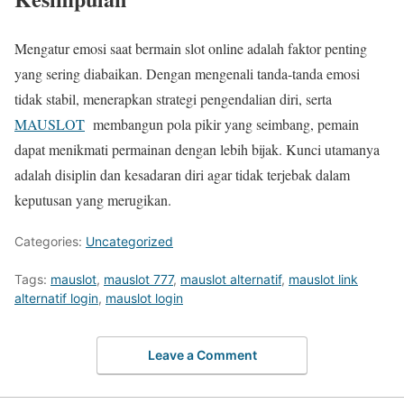
Mengatur emosi saat bermain slot online adalah faktor penting
yang sering diabaikan. Dengan mengenali tanda-tanda emosi
tidak stabil, menerapkan strategi pengendalian diri, serta
MAUSLOT
membangun pola pikir yang seimbang, pemain
dapat menikmati permainan dengan lebih bijak. Kunci utamanya
adalah disiplin dan kesadaran diri agar tidak terjebak dalam
keputusan yang merugikan.
Categories:
Uncategorized
Tags:
mauslot
,
mauslot 777
,
mauslot alternatif
,
mauslot link
alternatif login
,
mauslot login
Leave a Comment