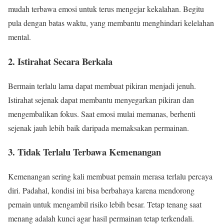
mudah terbawa emosi untuk terus mengejar kekalahan. Begitu
pula dengan batas waktu, yang membantu menghindari kelelahan
mental.
2. Istirahat Secara Berkala
Bermain terlalu lama dapat membuat pikiran menjadi jenuh.
Istirahat sejenak dapat membantu menyegarkan pikiran dan
mengembalikan fokus. Saat emosi mulai memanas, berhenti
sejenak jauh lebih baik daripada memaksakan permainan.
3. Tidak Terlalu Terbawa Kemenangan
Kemenangan sering kali membuat pemain merasa terlalu percaya
diri. Padahal, kondisi ini bisa berbahaya karena mendorong
pemain untuk mengambil risiko lebih besar. Tetap tenang saat
menang adalah kunci agar hasil permainan tetap terkendali.