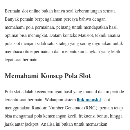
Bermain slot online bukan hanya soal keberuntungan semata.
Banyak pemain berpengalaman percaya bahwa dengan
memahami pola permainan, peluang untuk mendapatkan hasil
optimal bisa meningkat. Dalam konteks Mauslot, teknik analisa
pola slot menjadi salah satu strategi yang sering digunakan untuk
membaca ritme permainan dan menentukan langkah yang lebih
tepat saat bermain.
Memahami Konsep Pola Slot
Pola slot adalah kecenderungan hasil yang muncul dalam periode
link mauslot
tertentu saat bermain. Walaupun sistem
slot
menggunakan Random Number Generator (RNG), pemain tetap
bisa mengamati pola kemenangan kecil, frekuensi bonus, hingga
jarak antar jackpot. Analisa ini bukan untuk memastikan