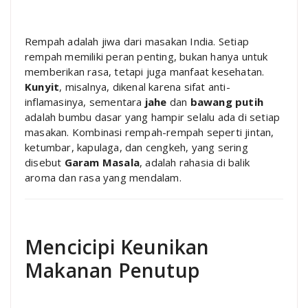
Rempah adalah jiwa dari masakan India. Setiap
rempah memiliki peran penting, bukan hanya untuk
memberikan rasa, tetapi juga manfaat kesehatan.
Kunyit
, misalnya, dikenal karena sifat anti-
inflamasinya, sementara
jahe
dan
bawang putih
adalah bumbu dasar yang hampir selalu ada di setiap
masakan. Kombinasi rempah-rempah seperti jintan,
ketumbar, kapulaga, dan cengkeh, yang sering
disebut
Garam Masala
, adalah rahasia di balik
aroma dan rasa yang mendalam.
Mencicipi Keunikan
Makanan Penutup