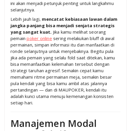
ini akan menjadi petunjuk penting untuk langkahmu
selanjutnya.
Lebih jauh lagi,
mencatat kebiasaan lawan dalam
jangka panjang bisa menjadi senjata strategis
yang sangat kuat.
Jika kamu melihat seorang
pemain
poker online
sering melakukan bluff di awal
permainan, simpan informasi itu dan manfaatkan di
ronde selanjutnya untuk menjebaknya. Begitu pula
jika ada pemain yang selalu fold saat ditekan, kamu
bisa memanfaatkan kelemahan tersebut dengan
strategi taruhan agresif. Semakin cepat kamu
memahami ritme permainan meja, semakin besar
pula kendali yang bisa kamu ambil atas jalannya
pertandingan — dan di MAUPOKER, kendali itu
adalah kunci utama menuju kemenangan konsisten
setiap hari.
Manajemen Modal