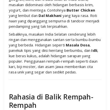
masakan didominasi oleh hidangan berbasis krim,
yogurt, dan mentega. Contohnya
Butter Chicken
yang lembut dan
Dal Makhani
yang kaya rasa. Roti
naan yang dipanggang sempurna di tandoor menjadi
pendamping yang tak terpisahkan.
Sebaliknya, masakan India Selatan cenderung lebih
ringan dan menggunakan santan serta bumbu-bumbu
yang berbeda. Hidangan seperti
Masala Dosa
,
panekuk tipis yang diisi kentang berbumbu, dan
Idli
,
kue beras kukus, adalah hidangan sarapan yang
populer. Penggunaan rempah-rempah seperti daun
kari, biji moster, dan asam Jawa memberikan cita
rasa unik yang segar dan sedikit pedas.
Rahasia di Balik Rempah-
Rempah