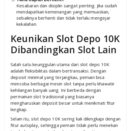
Kesabaran dan disiplin sangat penting. Jika sudah
mendapatkan kemenangan yang memuaskan,
sebaiknya berhenti dan tidak terlalu mengejar
kekalahan.
Keunikan Slot Depo 10K
Dibandingkan Slot Lain
Salah satu keunggulan utama dari slot depo 10K
adalah fleksibilitas dalam bertransaksi. Dengan
deposit minimal yang terjangkau, pemain bisa
mencoba berbagai mesin slot tanpa perlu khawatir
kehilangan banyak uang. Ini berbeda dengan
permainan slot tradisional yang biasanya
mengharuskan deposit besar untuk menikmati fitur
lengkap.
Selain itu, slot depo 10K sering kali dilengkapi dengan
fitur autoplay, sehingga pemain tidak perlu menekan