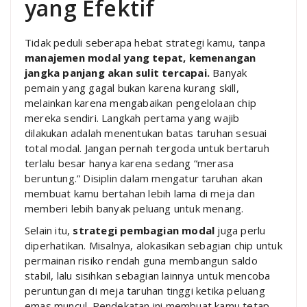
yang Efektif
Tidak peduli seberapa hebat strategi kamu, tanpa
manajemen modal yang tepat, kemenangan
jangka panjang akan sulit tercapai.
Banyak
pemain yang gagal bukan karena kurang skill,
melainkan karena mengabaikan pengelolaan chip
mereka sendiri. Langkah pertama yang wajib
dilakukan adalah menentukan batas taruhan sesuai
total modal. Jangan pernah tergoda untuk bertaruh
terlalu besar hanya karena sedang “merasa
beruntung.” Disiplin dalam mengatur taruhan akan
membuat kamu bertahan lebih lama di meja dan
memberi lebih banyak peluang untuk menang.
Selain itu,
strategi pembagian modal
juga perlu
diperhatikan. Misalnya, alokasikan sebagian chip untuk
permainan risiko rendah guna membangun saldo
stabil, lalu sisihkan sebagian lainnya untuk mencoba
peruntungan di meja taruhan tinggi ketika peluang
emas muncul. Pendekatan ini membuat kamu tetap