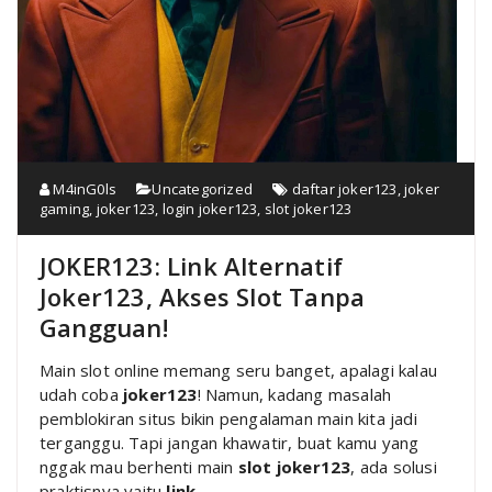
M4inG0ls
Uncategorized
daftar joker123
,
joker
gaming
,
joker123
,
login joker123
,
slot joker123
JOKER123: Link Alternatif
Joker123, Akses Slot Tanpa
Gangguan!
Main slot online memang seru banget, apalagi kalau
udah coba
joker123
! Namun, kadang masalah
pemblokiran situs bikin pengalaman main kita jadi
terganggu. Tapi jangan khawatir, buat kamu yang
nggak mau berhenti main
slot joker123
, ada solusi
praktisnya yaitu
link