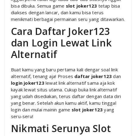
bisa dibuka. Semua game
slot joker123
tetap bisa
diakses dengan lancar, dan kamu bisa terus
menikmati berbagai permainan seru yang ditawarkan.
Cara Daftar Joker123
dan Login Lewat Link
Alternatif
Buat kamu yang baru pertama kali dengar soal link
alternatif, tenang aja! Proses
daftar joker123
dan
login joker123
lewat link alternatif sama aja kok
kayak lewat situs utama. Cukup buka link alternatif
yang udah disediakan, terus daftar dengan data diri
yang benar. Setelah akun kamu aktif, kamu tinggal
login dan mulai mainin game
slot joker123
yang
seru-seru!
Nikmati Serunya Slot