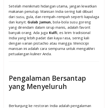
Setelah menikmati hidangan utama, jangan lewatkan
makanan penutup. Manisan India sering kali dibuat
dari susu, gula, dan rempah-rempah seperti kapulaga
dan kunyit.
Gulab Jamun
, bola-bola susu goreng
yang direndam dalam sirup manis, adalah favorit
banyak orang. Ada juga
Kulfi
, es krim tradisional
India yang lebih padat dan kaya rasa, sering kali
dengan varian pistachio atau mangga. Mencicipi
manisan ini adalah cara sempurna untuk mengakhiri
petualangan kuliner Anda.
Pengalaman Bersantap
yang Menyeluruh
Berkunjung ke restoran India adalah pengalaman