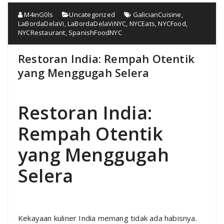
M4inG0ls
Uncategorized
GalicianCuisine
,
LaBordaDelaVi
,
LaBordaDelaViNYC
,
NYCEats
,
NYCFood
,
NYCRestaurant
,
SpanishFoodNYC
Restoran India: Rempah Otentik
yang Menggugah Selera
Restoran India:
Rempah Otentik
yang Menggugah
Selera
Kekayaan kuliner India memang tidak ada habisnya.