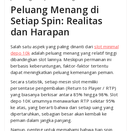
Peluang Menang di
Setiap Spin: Realitas
dan Harapan
Salah satu aspek yang paling dinanti dari
slot minimal
depo 10k
adalah peluang menang yang relatif tinggi
dibandingkan slot lainnya. Meskipun permainan ini
berbasis keberuntungan, faktor-faktor tertentu
dapat meningkatkan peluang kemenangan pemain.
Secara statistik, setiap mesin slot memiliki
persentase pengembalian (Return to Player / RTP)
yang biasanya berkisar antara 85% hingga 98%. Slot
depo 10K umumnya menawarkan RTP sekitar 95%
ke atas, yang berarti bahwa dari setiap uang yang
dipertaruhkan, sebagian besar akan kembali ke
pemain dalam jangka panjang.
Namun, penting untuk memahami bahwa tiap spin