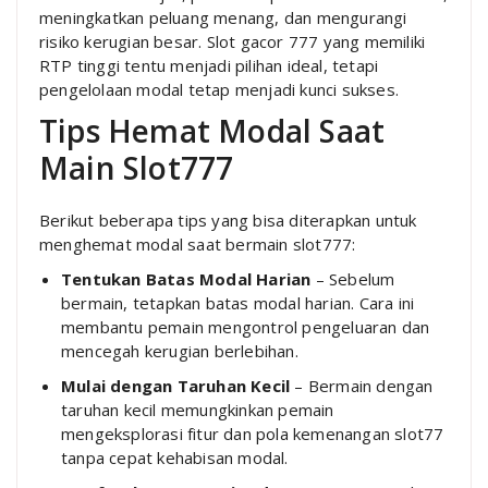
meningkatkan peluang menang, dan mengurangi
risiko kerugian besar. Slot gacor 777 yang memiliki
RTP tinggi tentu menjadi pilihan ideal, tetapi
pengelolaan modal tetap menjadi kunci sukses.
Tips Hemat Modal Saat
Main Slot777
Berikut beberapa tips yang bisa diterapkan untuk
menghemat modal saat bermain slot777:
Tentukan Batas Modal Harian
– Sebelum
bermain, tetapkan batas modal harian. Cara ini
membantu pemain mengontrol pengeluaran dan
mencegah kerugian berlebihan.
Mulai dengan Taruhan Kecil
– Bermain dengan
taruhan kecil memungkinkan pemain
mengeksplorasi fitur dan pola kemenangan slot77
tanpa cepat kehabisan modal.