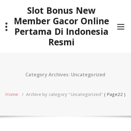
Skip
Slot Bonus New
to
content
Member Gacor Online
Pertama Di Indonesia
Resmi
Category Archives: Uncategorized
Home
/
Archive by category "Uncategorized"
( Page22 )