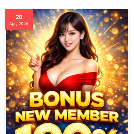
20
Apr, 2026