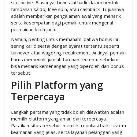
slot online. Biasanya, bonus ini hadir dalam bentuk
tambahan saldo, free spin, atau cashback. Tujuannya
adalah memberikan pengalaman awal yang menarik
serta kesempatan bagi pemain untuk mengenal
permainan lebih jauh.
Namun, penting untuk memahami bahwa bonus ini
sering kali disertai dengan syarat tertentu seperti
turnover atau wagering requirement. Artinya, pemain
harus memenuhi jumlah taruhan tertentu sebelum
bisa menarik kemenangan yang diperoleh dari bonus
tersebut.
Pilih Platform yang
Terpercaya
Langkah pertama yang tidak boleh dilewatkan adalah
memilih platform yang aman dan terpercaya.
Pastikan situs tersebut memiliki reputasi baik, sistem
keamanan yang jelas, serta layanan pelanggan yang