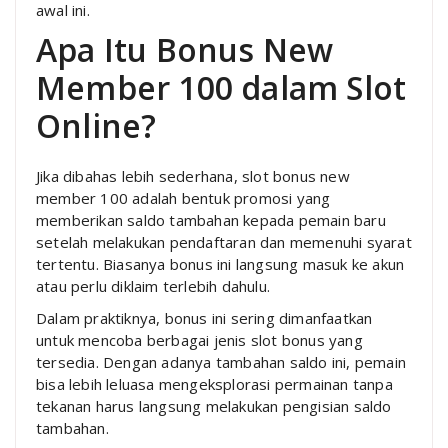
awal ini.
Apa Itu Bonus New
Member 100 dalam Slot
Online?
Jika dibahas lebih sederhana, slot bonus new
member 100 adalah bentuk promosi yang
memberikan saldo tambahan kepada pemain baru
setelah melakukan pendaftaran dan memenuhi syarat
tertentu. Biasanya bonus ini langsung masuk ke akun
atau perlu diklaim terlebih dahulu.
Dalam praktiknya, bonus ini sering dimanfaatkan
untuk mencoba berbagai jenis slot bonus yang
tersedia. Dengan adanya tambahan saldo ini, pemain
bisa lebih leluasa mengeksplorasi permainan tanpa
tekanan harus langsung melakukan pengisian saldo
tambahan.