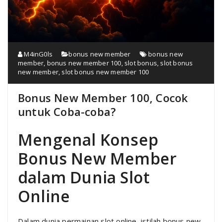
M4inG0ls
bonus new member
bonus new
member
,
bonus new member 100
,
slot bonus
,
slot bonus
new member
,
slot bonus new member 100
Bonus New Member 100, Cocok
untuk Coba-coba?
Mengenal Konsep
Bonus New Member
dalam Dunia Slot
Online
Dalam dunia permainan slot online, istilah bonus new