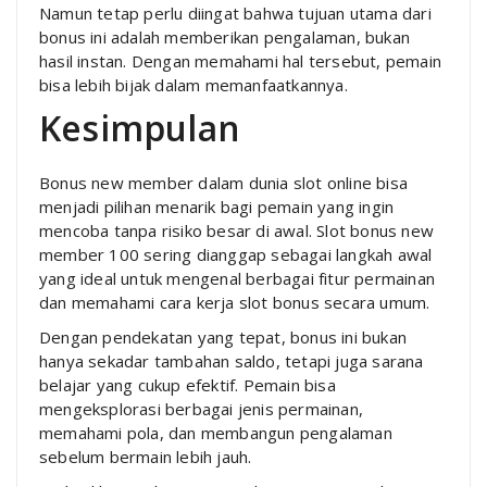
Namun tetap perlu diingat bahwa tujuan utama dari
bonus ini adalah memberikan pengalaman, bukan
hasil instan. Dengan memahami hal tersebut, pemain
bisa lebih bijak dalam memanfaatkannya.
Kesimpulan
Bonus new member dalam dunia slot online bisa
menjadi pilihan menarik bagi pemain yang ingin
mencoba tanpa risiko besar di awal. Slot bonus new
member 100 sering dianggap sebagai langkah awal
yang ideal untuk mengenal berbagai fitur permainan
dan memahami cara kerja slot bonus secara umum.
Dengan pendekatan yang tepat, bonus ini bukan
hanya sekadar tambahan saldo, tetapi juga sarana
belajar yang cukup efektif. Pemain bisa
mengeksplorasi berbagai jenis permainan,
memahami pola, dan membangun pengalaman
sebelum bermain lebih jauh.