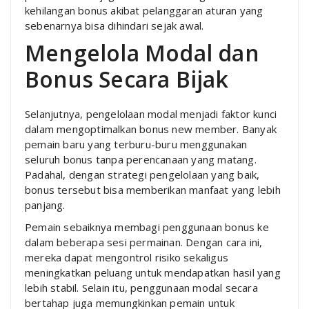
kehilangan bonus akibat pelanggaran aturan yang
sebenarnya bisa dihindari sejak awal.
Mengelola Modal dan
Bonus Secara Bijak
Selanjutnya, pengelolaan modal menjadi faktor kunci
dalam mengoptimalkan bonus new member. Banyak
pemain baru yang terburu-buru menggunakan
seluruh bonus tanpa perencanaan yang matang.
Padahal, dengan strategi pengelolaan yang baik,
bonus tersebut bisa memberikan manfaat yang lebih
panjang.
Pemain sebaiknya membagi penggunaan bonus ke
dalam beberapa sesi permainan. Dengan cara ini,
mereka dapat mengontrol risiko sekaligus
meningkatkan peluang untuk mendapatkan hasil yang
lebih stabil. Selain itu, penggunaan modal secara
bertahap juga memungkinkan pemain untuk