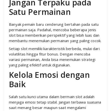
Jangan Terpaku pada
Satu Permainan
Banyak pemain baru cenderung bertahan pada satu
permainan saja. Padahal, mencoba beberapa jenis
slot bisa memberikan perspektif yang lebih luas dan
membantu menemukan permainan yang paling cocok.
Setiap slot memiliki karakteristik berbeda, mulai dari
volatilitas hingga fitur bonus. Dengan mencoba
variasi permainan, Anda bisa menemukan strategi
yang paling efektif untuk digunakan.
Kelola Emosi dengan
Baik
Salah satu kunci utama dalam bermain slot adalah
menjaga emosi tetap stabil. Jangan terbawa suasana
saat menang besar maupun saat mengalami