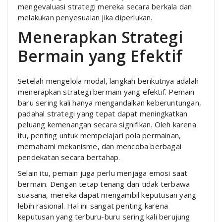
mengevaluasi strategi mereka secara berkala dan
melakukan penyesuaian jika diperlukan.
Menerapkan Strategi
Bermain yang Efektif
Setelah mengelola modal, langkah berikutnya adalah
menerapkan strategi bermain yang efektif. Pemain
baru sering kali hanya mengandalkan keberuntungan,
padahal strategi yang tepat dapat meningkatkan
peluang kemenangan secara signifikan. Oleh karena
itu, penting untuk mempelajari pola permainan,
memahami mekanisme, dan mencoba berbagai
pendekatan secara bertahap.
Selain itu, pemain juga perlu menjaga emosi saat
bermain. Dengan tetap tenang dan tidak terbawa
suasana, mereka dapat mengambil keputusan yang
lebih rasional. Hal ini sangat penting karena
keputusan yang terburu-buru sering kali berujung