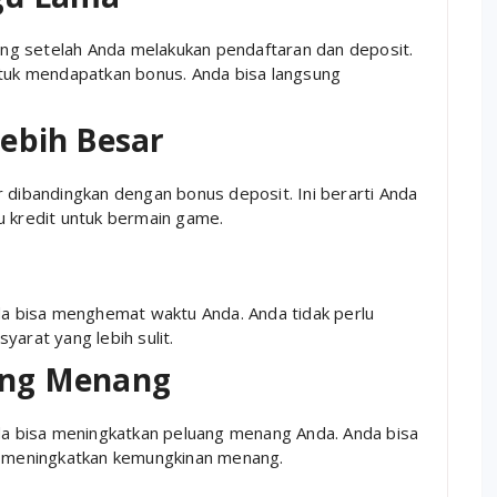
ng setelah Anda melakukan pendaftaran dan deposit.
ntuk mendapatkan bonus. Anda bisa langsung
ebih Besar
ibandingkan dengan bonus deposit. Ini berarti Anda
u kredit untuk bermain game.
 bisa menghemat waktu Anda. Anda tidak perlu
yarat yang lebih sulit.
ang Menang
 bisa meningkatkan peluang menang Anda. Anda bisa
 meningkatkan kemungkinan menang.