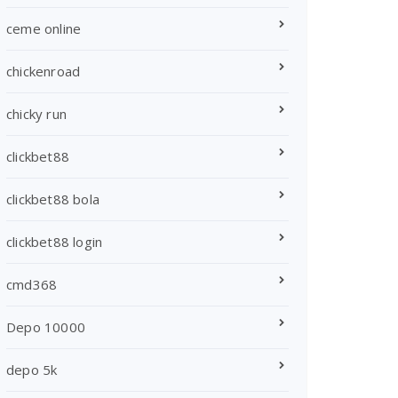
ceme online
chickenroad
chicky run
clickbet88
clickbet88 bola
clickbet88 login
cmd368
Depo 10000
depo 5k