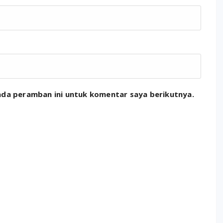
ada peramban ini untuk komentar saya berikutnya.