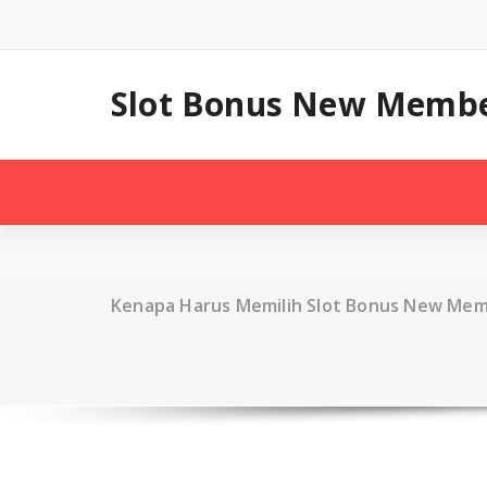
Skip
to
content
Slot Bonus New Member
Kenapa Harus Memilih Slot Bonus New Memb