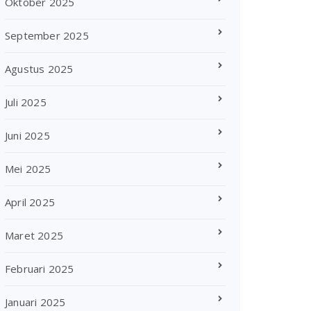
Oktober 2025
September 2025
Agustus 2025
Juli 2025
Juni 2025
Mei 2025
April 2025
Maret 2025
Februari 2025
Januari 2025