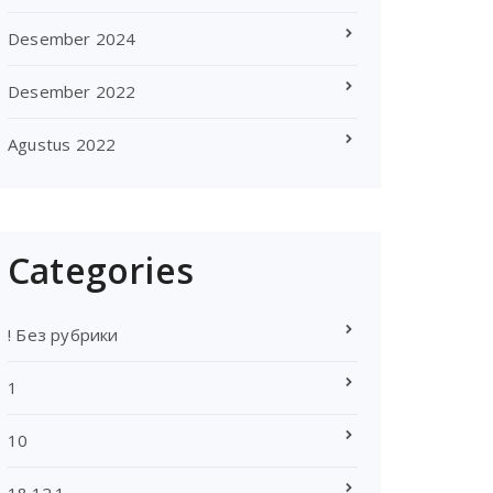
Desember 2024
Desember 2022
Agustus 2022
Categories
! Без рубрики
1
10