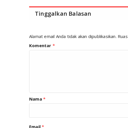
Tinggalkan Balasan
Alamat email Anda tidak akan dipublikasikan.
Ruas
Komentar
*
Nama
*
Email
*